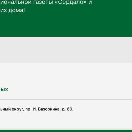
иональной газеты «Сердало» и
из дома!
ных
ный округ, пр. И. Базоркина, д. 60.