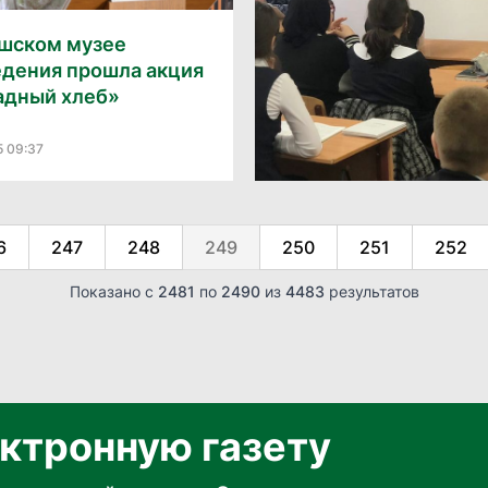
ушском музее
едения прошла акция
адный хлеб»
5 09:37
6
247
248
249
250
251
252
Показано с
2481
по
2490
из
4483
результатов
ктронную газету