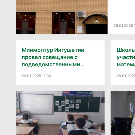
29.01.2025 
Минмолтур Ингушетии
Школь
провел совещание с
участн
подведомственными...
матема
29.01.2025 11:06
28.01.202