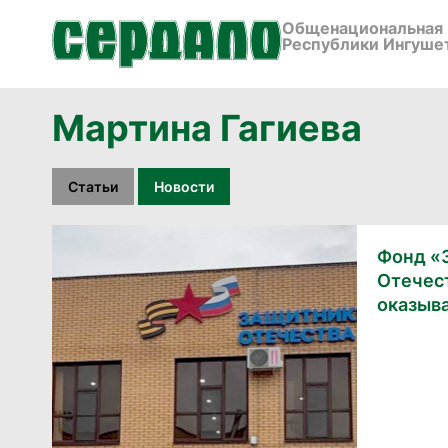
Общенациональная 
Республики Ингуше
Мартина Гагиева
Статьи
Новости
Фонд «
Отечес
оказыва