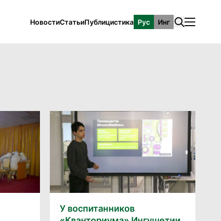
Новости
Статьи
Публицистика
Рус
Инг
У воспитанников
«Кванториума» Ингушетии