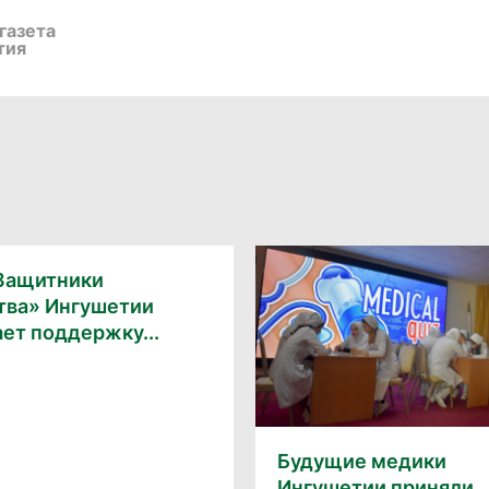
газета
тия
Защитники
тва» Ингушетии
ет поддержку...
Будущие медики
Ингушетии приняли