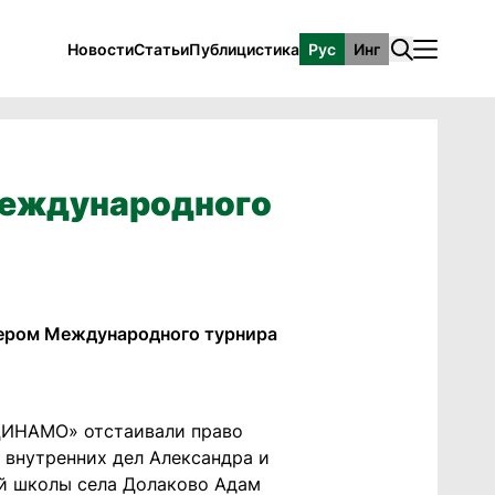
Новости
Статьи
Публицистика
Рус
Инг
Международного
изером Международного турнира
«ДИНАМО» отстаивали право
 внутренних дел Александра и
й школы села Долаково Адам