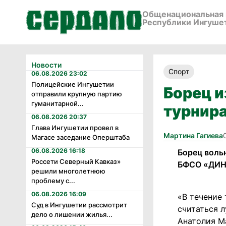
Общенациональная 
Республики Ингуше
Новости
Спорт
06.08.2026 23:02
Полицейские Ингушетии
Борец 
отправили крупную партию
гуманитарной...
турнира
06.08.2026 20:37
Глава Ингушетии провел в
Мартина Гагиева
Магасе заседание Оперштаба
06.08.2026 16:18
Борец воль
Россети Северный Кавказ»
БФСО «ДИНА
решили многолетнюю
проблему с...
06.08.2026 16:09
«В течение
Суд в Ингушетии рассмотрит
считаться 
дело о лишении жилья...
Анатолия М