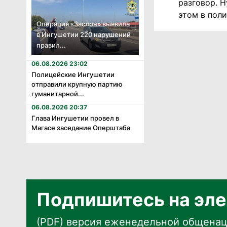
разговор. Н
этом в пол
Операция «Заслон» выявила
в Ингушетии 220 нарушений
правил...
06.08.2026 23:02
Полицейские Ингушетии
отправили крупную партию
гуманитарной...
06.08.2026 20:37
Глава Ингушетии провел в
Магасе заседание Оперштаба
Подпишитесь на эле
(PDF) версия еженедельной общенац