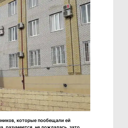
ников, которые пообещали ей
, разумеется, не дождалась, зато