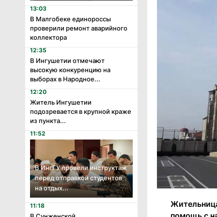
13:03
В Малгобеке единороссы
проверили ремонт аварийного
коллектора
12:35
В Ингушетии отмечают
высокую конкуренцию на
выборах в Народное...
12:20
Житель Ингушетии
подозревается в крупной краже
из пункта...
11:52
В ИнгГУ провели инструктаж
перед отправкой студентов
на отдых...
Жительница
11:18
помощь с н
В Сунженской