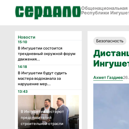
Общенациональная 
Республики Ингуше
Новости
Безопасность
15:10
В Ингушетии состоится
Дистан
трехдневный окружной форум
движения...
Ингушет
14:18
В Ингушетии будут судить
Ахмет Газдиев
26
мастера водоканала за
нарушение мер...
13:43
В Ингушетии чествуют
представителей
строительной отрасли