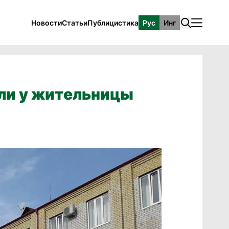
Новости
Статьи
Публицистика
Рус
Инг
ли у жительницы