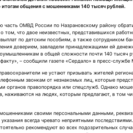
о итогам общения с мошенниками 140 тысяч рублей.
ю часть ОМВД России по Назрановскому району обрат
 о том, что двое неизвестных, представившихся работн
 выплат по детским пособиям, а также сотрудником бан
ления доверием, завладели принадлежащими ей денеж
лоумышленникам в общей сложности почти 140 тысяч р
 факту», – сообщили газете «Сердало» в пресс-службе
правоохранители не устают призывать жителей региона
елефонным звонкам от незнакомых лиц, которые предс
ми органов правопорядка или спецслужб. Однако моше
, наживаются на людях, которым предлагают, в том чи
 мошенниками своими персональными данными, реквизи
х указания всегда чревато неприятными последствиями
стоятельно рекомендуют во всех подозрительных случ