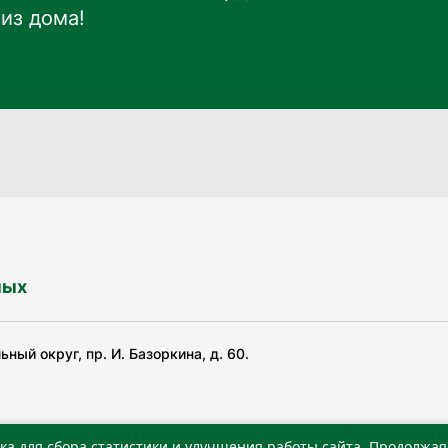
из дома!
ных
ный округ, пр. И. Базоркина, д. 60.
ка для сбора статистики и улучшения работы сайта. Продолжая 