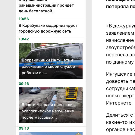
райадминистрации пройдет
потеряла п
день бесплатной...
10:56
«В дежурну
В Карабулаке модернизируют
городскую дорожную сеть
заявлением
10:42
начисление
злоупотреб
перевела з
Пограничники Ингушетии
по данному
рассказали о своей службе
ребятам из...
Ингушские 
доверять т
09:16
сотрудника
новых жертв
Интернете.
Власти Назрани пресекли
экологическое нарушение
Делиться с
после массовых...
какие-то и
09:13
органов на