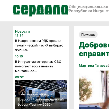
Общенациональная 
Республики Ингуше
Новости
Помощь
12:34
В Назрановском РДК прошел
Добров
тематический час «Я выбираю
жизнь!»
справит
10:15
В Ингушетии ветеранам СВО
Мартина Гагиева
помогают восстановить
ментальное...
09:57
В Ингушетии проходит
Всероссийский молодежный
форум «Таргим-2026»