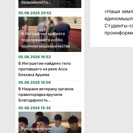
безопасность...
«Наши земл
05.08.2026 20:52
единомышле
Студенты-с
проинформи
В Ингушетии адвоката
подозревают в особо
крупном мошенничестве
05.08.2026 16:53
В Ингушетии найдено тело
пропавшего на реке Асса
Бекхана Аушева
05.08.2026 16:04
В Назрани ветерану органов
правопорядка вручили
Благодарность...
05.08.2026 15:35
Руководитель