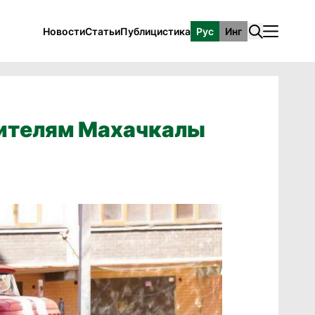
Новости
Статьи
Публицистика
Рус
Инг
ителям Махачкалы