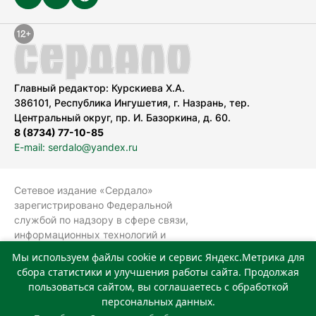
Главный редактор: Курскиева Х.А.
386101, Республика Ингушетия, г. Назрань, тер.
Центральный округ, пр. И. Базоркина, д. 60.
8 (8734) 77-10-85
E-mail: serdalo@yandex.ru
Сетевое издание «Сердало»
зарегистрировано Федеральной
службой по надзору в сфере связи,
информационных технологий и
массовых коммуникаций
Мы используем файлы cookie и сервис Яндекс.Метрика для
(Роскомнадзор).
сбора статистики и улучшения работы сайта. Продолжая
Реестровая запись СМИ: ЭЛ № ФС 77-
пользоваться сайтом, вы соглашаетесь с обработкой
78323 от 15.05.2020 г. Учредитель:
персональных данных.
Государственное автономное