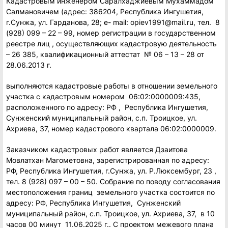
Кадастровым инженером Саралхаджиевым Мухаммадом
Салмановичем (адрес: 386204, Республика Ингушетия,
г.Сунжа, ул. Гарданова, 28; е- mail: opiev1991@mail.ru, тел. 8
(928) 099 – 22 – 99, номер регистрации в государственном
реестре лиц , осуществляющих кадастровую деятельность
– 26 385, квалификационный аттестат № 06 – 13 – 28 от
28.06.2013 г.
выполняются кадастровые работы в отношении земельного
участка с кадастровым номером 06:02:0000009:435,
расположенного по адресу: РФ , Республика Ингушетия,
Сунженский муниципальный район, с.п. Троицкое, ул.
Ахриева, 37, номер кадастрового квартала 06:02:0000009.
Заказчиком кадастровых работ является Дзаитова
Мовлатхан Магометовна, зарегистрированная по адресу:
РФ, Республика Ингушетия, г.Сунжа, ул. Р.Люксембург, 23 ,
тел. 8 (928) 097 – 00 – 50. Собрание по поводу согласования
местоположения границ земельного участка состоится по
адресу: РФ, Республика Ингушетия, Сунженский
муниципальный район, с.п. Троицкое, ул. Ахриева, 37, в 10
часов 00 минут 11.06.2025 г.. С проектом межевого плана