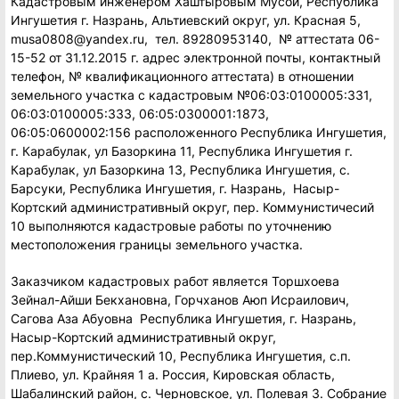
Кадастровым инженером Хаштыровым Мусой, Республика
Ингушетия г. Назрань, Альтиевский округ, ул. Красная 5,
musa0808@yandex.ru, тел. 89280953140, № аттестата 06-
15-52 от 31.12.2015 г. адрес электронной почты, контактный
телефон, № квалификационного аттестата) в отношении
земельного участка с кадастровым №06:03:0100005:331,
06:03:0100005:333, 06:05:0300001:1873,
06:05:0600002:156 расположенного Республика Ингушетия,
г. Карабулак, ул Базоркина 11, Республика Ингушетия г.
Карабулак, ул Базоркина 13, Республика Ингушетия, с.
Барсуки, Республика Ингушетия, г. Назрань, Насыр-
Кортский административный округ, пер. Коммунистичесий
10 выполняются кадастровые работы по уточнению
местоположения границы земельного участка.
Заказчиком кадастровых работ является Торшхоева
Зейнал-Айши Бекхановна, Горчханов Аюп Исраилович,
Сагова Аза Абуовна Республика Ингушетия, г. Назрань,
Насыр-Кортский административный округ,
пер.Коммунистический 10, Республика Ингушетия, с.п.
Плиево, ул. Крайняя 1 а. Россия, Кировская область,
Шабалинский район, с. Черновское, ул. Полевая 3. Собрание