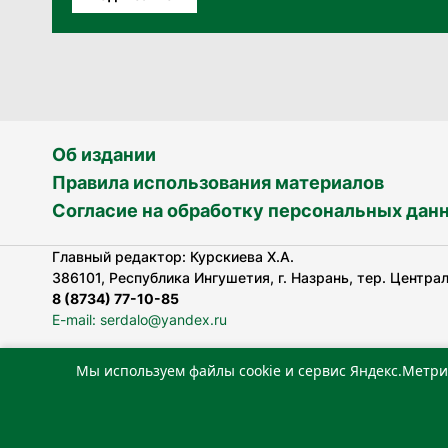
Об издании
Правила использования материалов
Согласие на обработку персональных дан
Главный редактор: Курскиева Х.А.
386101, Республика Ингушетия, г. Назрань, тер. Централь
8 (8734) 77-10-85
E-mail: serdalo@yandex.ru
Мы используем файлы cookie и сервис Яндекс.Метри
Сетевое издание «Сердало» зарегистрировано Федерал
технологий и массовых коммуникаций (Роскомнадзор).
Реестровая запись СМИ: ЭЛ № ФС 77-78323 от 15.05.202
«Издательский дом «Сердало»