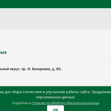
ных
ный округ, пр. И. Базоркина, д. 60.
ка для сбора статистики и улучшения работы сайта. Продолжая 
ьной службой по надзору в сфере связи, информационных
персональных данных.
Подробнее в
Согласии на обработку персональных данных
0 г. Учредитель: Государственное автономное учреждение
OK