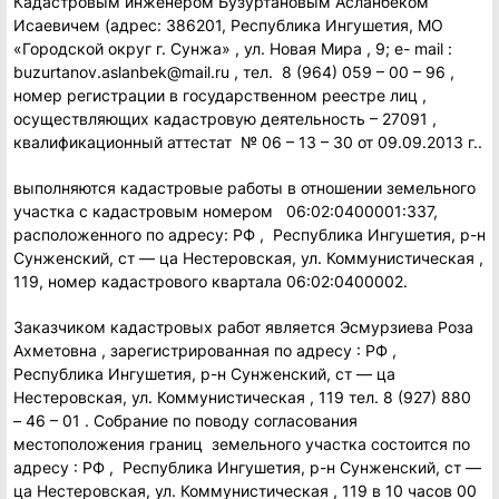
Кадастровым инженером Бузуртановым Асланбеком
Исаевичем (адрес: 386201, Республика Ингушетия, МО
«Городской округ г. Сунжа» , ул. Новая Мира , 9; е- mail :
buzurtanov.aslanbek@mail.ru , тел. 8 (964) 059 – 00 – 96 ,
номер регистрации в государственном реестре лиц ,
осуществляющих кадастровую деятельность – 27091 ,
квалификационный аттестат № 06 – 13 – 30 от 09.09.2013 г..
выполняются кадастровые работы в отношении земельного
участка с кадастровым номером 06:02:0400001:337,
расположенного по адресу: РФ , Республика Ингушетия, р-н
Сунженский, ст — ца Нестеровская, ул. Коммунистическая ,
119, номер кадастрового квартала 06:02:0400002.
Заказчиком кадастровых работ является Эсмурзиева Роза
Ахметовна , зарегистрированная по адресу : РФ ,
Республика Ингушетия, р-н Сунженский, ст — ца
Нестеровская, ул. Коммунистическая , 119 тел. 8 (927) 880
– 46 – 01 . Собрание по поводу согласования
местоположения границ земельного участка состоится по
адресу : РФ , Республика Ингушетия, р-н Сунженский, ст —
ца Нестеровская, ул. Коммунистическая , 119 в 10 часов 00