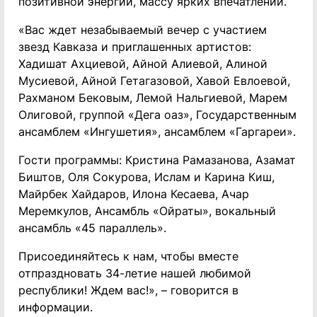
позитивной энергии, массу ярких впечатлений.
«Вас ждет незабываемый вечер с участием
звезд Кавказа и приглашенных артистов:
Хадишат Ахциевой, Айной Алиевой, Алиной
Мусиевой, Айной Гетагазовой, Хавой Евлоевой,
Рахманом Бековым, Лемой Нальгиевой, Марем
Олиговой, группой «Дега оаз», Государственным
ансамблем «Ингушетия», ансамблем «Гаргареи».
Гости программы: Кристина Рамазанова, Азамат
Биштов, Оля Сокурова, Ислам и Карина Киш,
Майрбек Хайдаров, Илона Кесаева, Ачар
Меремкулов, Ансамбль «Ойраты», вокальный
ансамбль «45 параллель».
Присоединяйтесь к нам, чтобы вместе
отпраздновать 34-летие нашей любимой
республики! Ждем вас!», – говорится в
информации.