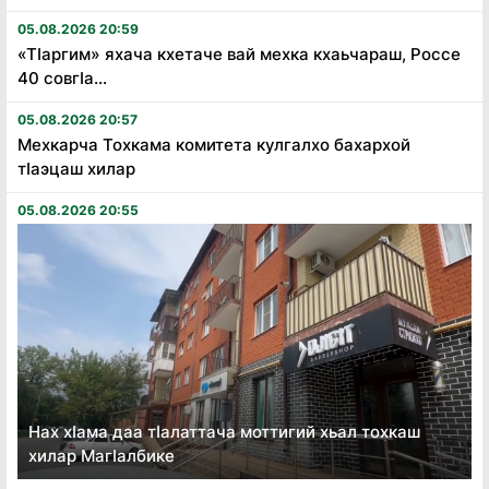
05.08.2026 20:59
«Тӏаргим» яхача кхетаче вай мехка кхаьчараш, Россе
40 совгӏа...
05.08.2026 20:57
Мехкарча Тохкама комитета кулгалхо бахархой
тӏаэцаш хилар
05.08.2026 20:55
Нах хӏама даа тӏалаттача моттигий хьал тохкаш
хилар Магӏалбике