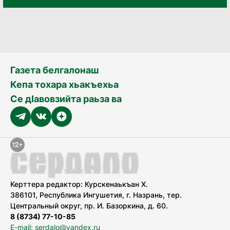
Газета белгалонаш
Кепа тохара хьакъехьа
Се дӀавовзийта раьза ва
Керттера редактор: Курскенаькъан Х.
386101, Республика Ингушетия, г. Назрань, тер.
Центральный округ, пр. И. Базоркина, д. 60.
8 (8734) 77-10-85
E-mail: serdalo@yandex.ru