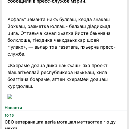
сообщили в пресс-службе мэрии.
Асфальтцеманта никъ буллаш, керда знакаш
йохкаш, разметка юллаш- белхаш дIадихьад
цига. Оттаяьча ханал хьалха йисте баьннача
болхлоша, тIехдика чакхдаьккхар шоай
гIулакх», — аьлар тха газетага, пхьерча пресс-
служба.
«Кхераме доаца дика наькъаш» яха проект
вIашагIъеллай республикера наькъаш, хила
боаггIача боараме, аттеи кхерамеи доацаш
хургдолаш.
Новости
10:15
СВО ветеранашта дегӏа могашал меттаоттае гӏо ду
мехка