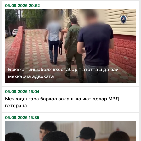
05.08.2026 20:52
Боккха тийшаболх кхостабар тӏатетташ да вай
мехкарча адвоката
05.08.2026 16:04
Мехкадаьгара баркал оалаш, каьхат делар МВД
ветерана
05.08.2026 15:35