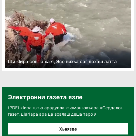
Ши кӏира совгӏа ха я, Эсо вихьа саг лохаш латта
Электронни газета язле
(PDF) кӀира цкъа арадувла къаман юкъара «Сердало»
газет, цӀагӀара ара ца воалаш деша таро я
Хьаязде