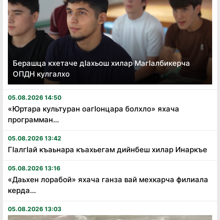
Берашца кхетаче дӏахьош хилар Магӏалбикерча
ОПДН кулгалхо
05.08.2026 14:50
«Юртара культуран оагӏонцара болхло» яхача
программан...
05.08.2026 13:42
Гӏалгӏай къаьнара къахьегам дийнбеш хилар Инаркъе
05.08.2026 13:16
«Даьхен лорабой» яхача ганза вай мехкарча филиала
керда...
05.08.2026 13:03