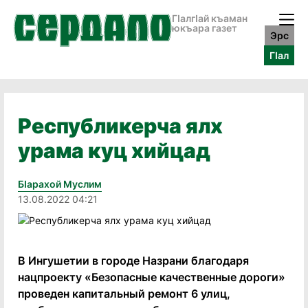
ГӀалгӀай къаман
юкъара газет
Эрс
ГӀал
Республикерча ялх
урама куц хийцад
Бӏарахой Муслим
13.08.2022 04:21
В Ингушетии в городе Назрани благодаря
нацпроекту «Безопасные качественные дороги»
проведен капитальный ремонт 6 улиц,