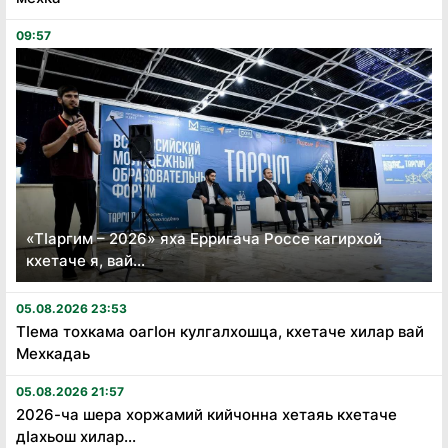
09:57
«Тӏаргим – 2026» яха Ерригача Россе кагирхой
кхетаче я, вай...
05.08.2026 23:53
Тӏема тохкама оагӏон кулгалхошца, кхетаче хилар вай
Мехкадаь
05.08.2026 21:57
2026-ча шера хоржамий кийчонна хетаяь кхетаче
дӏахьош хилар...