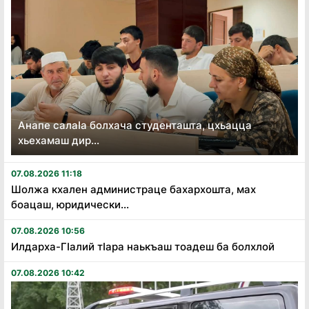
Анапе салаӏа болхача студенташта, цхьацца
хьехамаш дир...
07.08.2026 11:18
Шолжа кхален администраце бахархошта, мах
боацаш, юридически...
07.08.2026 10:56
Илдарха-Гӏалий тӏара наькъаш тоадеш ба болхлой
07.08.2026 10:42