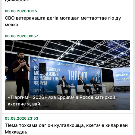
06.08.2026 10:15
СВО ветеранашта дегӏа могашал меттаоттае гӏо ду
мехка
06.08.2026 09:57
«Тӏаргим – 2026» яха Ерригача Россе кагирхой
кхетаче я, вай...
05.08.2026 23:53
Тӏема тохкама оагӏон кулгалхошца, кхетаче хилар вай
Мехкадаь