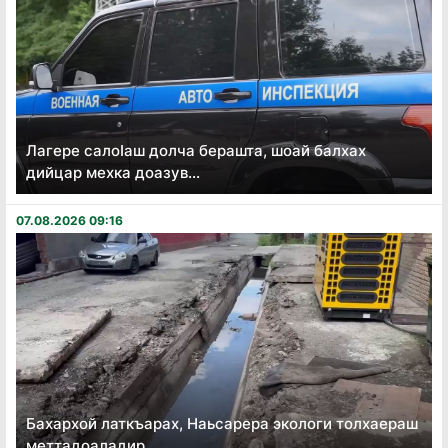
Лагере салоӏаш долча берашта, шоай балхах
дийцар мехка доазув...
07.08.2026 09:16
Бахархой латкъарах, Наьсарера экологи толхаераш
меттадоаладир...