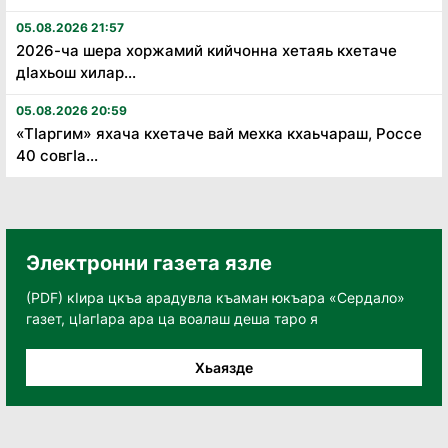
05.08.2026 21:57
2026-ча шера хоржамий кийчонна хетаяь кхетаче
дӏахьош хилар...
05.08.2026 20:59
«Тӏаргим» яхача кхетаче вай мехка кхаьчараш, Россе
40 совгӏа...
Электронни газета язле
(PDF) кӀира цкъа арадувла къаман юкъара «Сердало»
газет, цӀагӀара ара ца воалаш деша таро я
Хьаязде