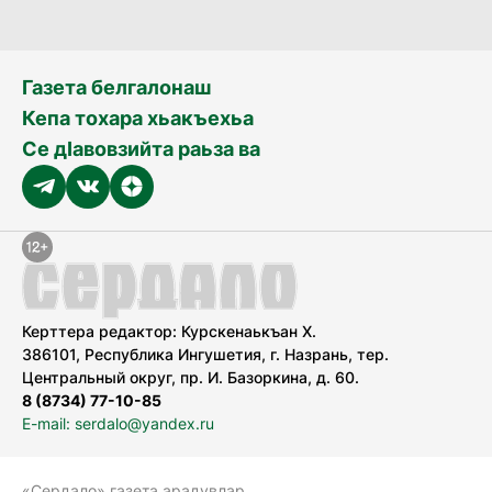
Газета белгалонаш
Кепа тохара хьакъехьа
Се дӀавовзийта раьза ва
Керттера редактор: Курскенаькъан Х.
386101, Республика Ингушетия, г. Назрань, тер.
Центральный округ, пр. И. Базоркина, д. 60.
8 (8734) 77-10-85
E-mail: serdalo@yandex.ru
«Сердало» газета арадувлар