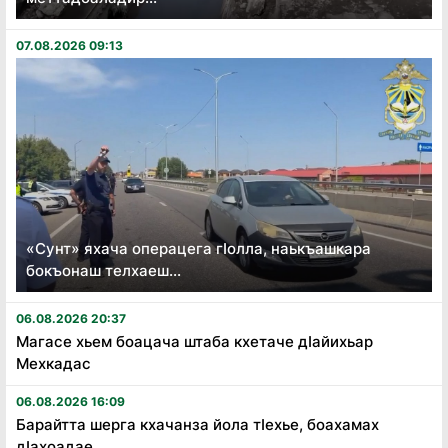
07.08.2026 09:13
«Сунт» яхача операцега гӏолла, наькъашкара
бокъонаш телхаеш...
06.08.2026 20:37
Магасе хьем боацача штаба кхетаче дӏайихьар
Мехкадас
06.08.2026 16:09
Барайтта шерга кхачанза йола тӏехье, боахамах
дӏахоадае...