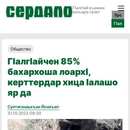
ГӀалгӀай къаман
юкъара газет
Эрс
ГӀал
Общество
ГӀалгӀайчен 85%
бахархоша лоархӀ,
керттердар хица Ӏалашо
яр да
Султиганаькъан Йоакъап
31.10.2023 09:30