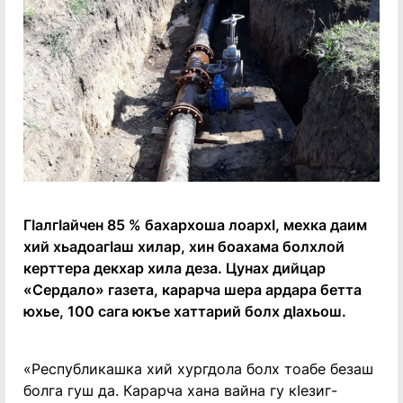
ГӀалгӀайчен 85 % бахархоша лоархӀ, мехка даим
хий хьадоагӀаш хилар, хин боахама болхлой
керттера декхар хила деза. Цунах дийцар
«Сердало» газета, карарча шера ардара бетта
юхье, 100 сага юкъе хаттарий болх дӀахьош.
«Республикашка хий хургдола болх тоабе безаш
болга гуш да. Карарча хана вайна гу кӀезиг-