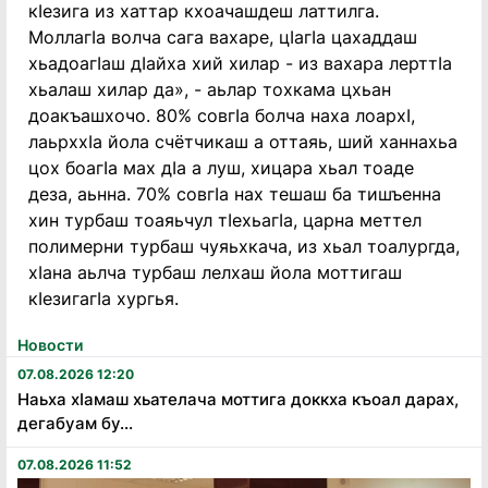
кӀезига из хаттар кхоачашдеш латтилга.
МоллагӀа волча сага вахаре, цӀагӀа цахаддаш
хьадоагӀаш дӀайха хий хилар - из вахара лерттӀа
хьалаш хилар да», - аьлар тохкама цхьан
доакъашхочо. 80% совгӀа болча наха лоархӀ,
лаьрххӀа йола счётчикаш а оттаяь, ший ханнахьа
цох боагӀа мах дӀа а луш, хицара хьал тоаде
деза, аьнна. 70% совгӀа нах тешаш ба тишъенна
хин турбаш тоаяьчул тӀехьагӀа, царна меттел
полимерни турбаш чуяьхкача, из хьал тоалургда,
хӀана аьлча турбаш лелхаш йола моттигаш
кӀезигагӀа хургья.
Новости
07.08.2026 12:20
Наьха хӏамаш хьателача моттига доккха къоал дарах,
дегабуам бу...
07.08.2026 11:52