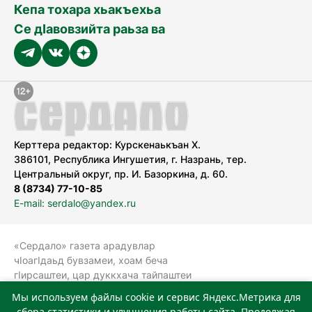
Кепа тохара хьакъехьа
Се дӀавовзийта раьза ва
Керттера редактор: Курскенаькъан Х.
386101, Республика Ингушетия, г. Назрань, тер.
Центральный округ, пр. И. Базоркина, д. 60.
8 (8734) 77-10-85
E-mail: serdalo@yandex.ru
«Сердало» газета арадувлар
чIоагIдаьд бувзамеи, хоам беча
гIирсаштеи, цар дуккхача тайпаштеи
тIахьожам лоаттабеча Федеральни
Мы используем файлы cookie и сервис Яндекс.Метрика для
болхлоша (Роскомнадзор).
сбора статистики и улучшения работы сайта. Продолжая