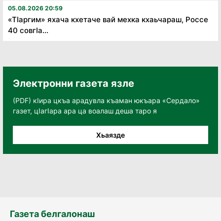
05.08.2026 20:59
«Тӏаргим» яхача кхетаче вай мехка кхаьчараш, Россе
40 совгӏа...
Электронни газета язле
(PDF) кӀира цкъа арадувла къаман юкъара «Сердало»
газет, цӀагӀара ара ца воалаш деша таро я
Хьаязде
Газета белгалонаш