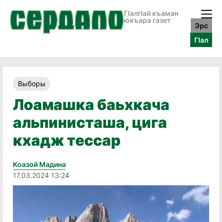
ГӀалгӀай къаман
юкъара газет
Эрс
ГӀал
Выборы
Лоамашка баьхкача
альпинисташа, цига
кхадж тессар
Коазой Мадина
17.03.2024 13:24