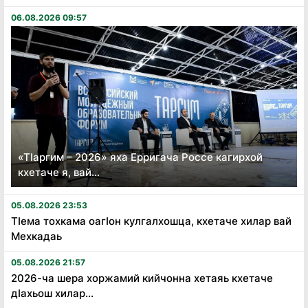
06.08.2026 09:57
«Тӏаргим – 2026» яха Ерригача Россе кагирхой
кхетаче я, вай...
05.08.2026 23:53
Тӏема тохкама оагӏон кулгалхошца, кхетаче хилар вай
Мехкадаь
05.08.2026 21:57
2026-ча шера хоржамий кийчонна хетаяь кхетаче
дӏахьош хилар...