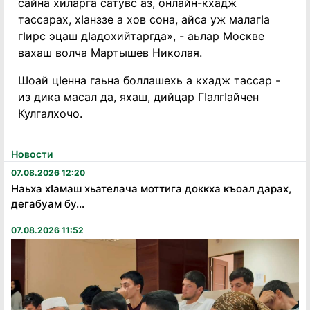
сайна хиларга сатувс аз, онлайн-кхадж
тассарах, хӀанззе а хов сона, айса уж малагӀа
гӀирс эцаш дӀадохийтаргда», - аьлар Москве
вахаш волча Мартышев Николая.
Шоай цӀенна гаьна боллашехь а кхадж тассар -
из дика масал да, яхаш, дийцар ГӀалгӀайчен
Кулгалхочо.
Новости
07.08.2026 12:20
Наьха хӏамаш хьателача моттига доккха къоал дарах,
дегабуам бу...
07.08.2026 11:52