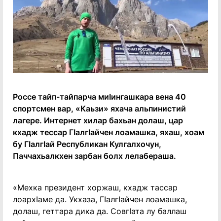
Россе тайп-тайпарча миӀингашкара вена 40
спортсмен вар, «Каьзи» яхача альпинистий
лагере. Интернет хилар бахьан долаш, цар
кхадж тессар ГӀалгӀайчен лоамашка, яхаш, хоам
бу ГӀалгӀай Республикан Кулгалхочун,
Паччахьалкхен зарбан болх лелабераша.
«Мехка президент хоржаш, кхадж тассар
лоархӀаме да. Укхаза, ГӀалгӀайчен лоамашка,
долаш, геттара дика да. СовгӀата лу баллаш