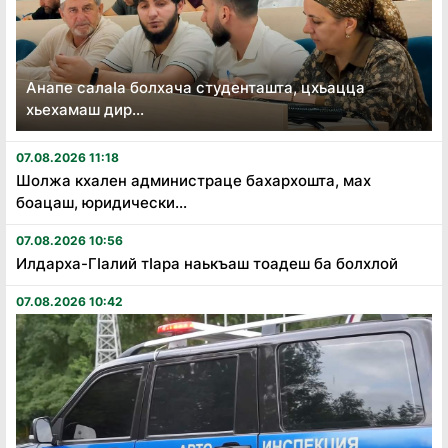
Анапе салаӏа болхача студенташта, цхьацца
хьехамаш дир...
07.08.2026 11:18
Шолжа кхален администраце бахархошта, мах
боацаш, юридически...
07.08.2026 10:56
Илдарха-Гӏалий тӏара наькъаш тоадеш ба болхлой
07.08.2026 10:42