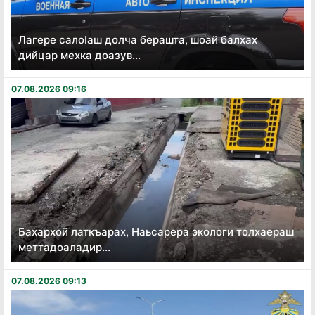
Лагере салоӏаш долча берашта, шоай балхах
дийцар мехка доазув...
07.08.2026 09:16
Бахархой латкъарах, Наьсарера экологи толхаераш
меттадоаладир...
07.08.2026 09:13