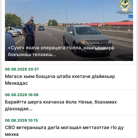
«Сунт» яхача операцега гӏолла, наькъашкара
бокъонаш телхаеш...
06.08.2026 20:37
Магасе хьем боацача штаба кхетаче дӏайихьар
Мехкадас
06.08.2026 16:09
Барайтта шерга кхачанза йола тӏехье, боахамах
дӏахоадае...
06.08.2026 10:15
СВО ветеранашта дегӏа могашал меттаоттае гӏо ду
мехка