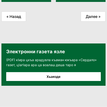
« Назад
Далее »
Электронни газета язле
(PDF) кӀира цкъа арадувла къаман юкъара «Сердало»
газет, цӀагӀара ара ца воалаш деша таро я
Хьаязде