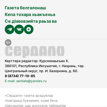
Газета белгалонаш
Кепа тохара хьакъехьа
Се дӀавовзийта раьза ва
Керттера редактор: Курскенаькъан Х.
386101, Республика Ингушетия, г. Назрань, тер.
Центральный округ, пр. И. Базоркина, д. 60.
8 (8734) 77-10-85
E-mail: serdalo@yandex.ru
«Сердало» газета арадувлар
чIоагIдаьд бувзамеи, хоам беча
гIирсаштеи, цар дуккхача тайпаштеи