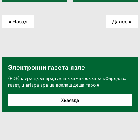
« Назад
Далее »
Электронни газета язле
(PDF) кӀира цкъа арадувла къаман юкъара «Сердало»
газет, цӀагӀара ара ца воалаш деша таро я
Хьаязде