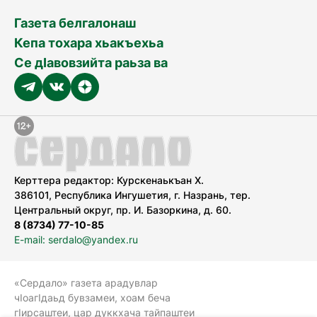
Газета белгалонаш
Кепа тохара хьакъехьа
Се дӀавовзийта раьза ва
Керттера редактор: Курскенаькъан Х.
386101, Республика Ингушетия, г. Назрань, тер.
Центральный округ, пр. И. Базоркина, д. 60.
8 (8734) 77-10-85
E-mail: serdalo@yandex.ru
«Сердало» газета арадувлар
чIоагIдаьд бувзамеи, хоам беча
гIирсаштеи, цар дуккхача тайпаштеи