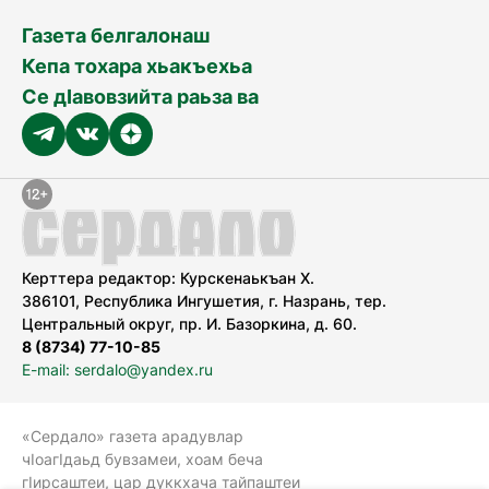
Газета белгалонаш
Кепа тохара хьакъехьа
Се дӀавовзийта раьза ва
Керттера редактор: Курскенаькъан Х.
386101, Республика Ингушетия, г. Назрань, тер.
Центральный округ, пр. И. Базоркина, д. 60.
8 (8734) 77-10-85
E-mail: serdalo@yandex.ru
«Сердало» газета арадувлар
чIоагIдаьд бувзамеи, хоам беча
гIирсаштеи, цар дуккхача тайпаштеи