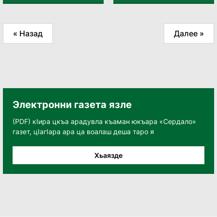
« Назад
Далее »
Электронни газета язле
(PDF) кӀира цкъа арадувла къаман юкъара «Сердало»
газет, цӀагӀара ара ца воалаш деша таро я
Хьаязде