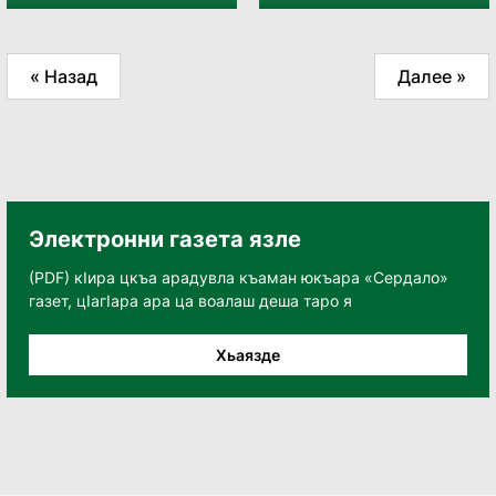
« Назад
Далее »
Электронни газета язле
(PDF) кӀира цкъа арадувла къаман юкъара «Сердало»
газет, цӀагӀара ара ца воалаш деша таро я
Хьаязде