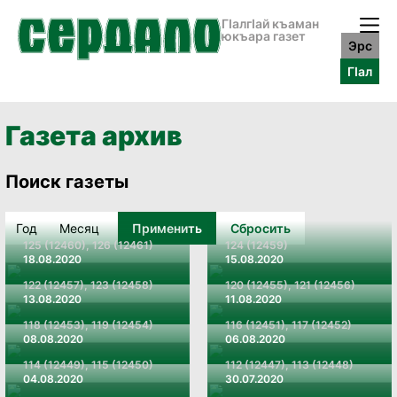
ГӀалгӀай къаман
юкъара газет
Эрс
ГӀал
Газета архив
Поиск газеты
Применить
Сбросить
125 (12460), 126 (12461)
124 (12459)
18.08.2020
15.08.2020
122 (12457), 123 (12458)
120 (12455), 121 (12456)
13.08.2020
11.08.2020
118 (12453), 119 (12454)
116 (12451), 117 (12452)
08.08.2020
06.08.2020
114 (12449), 115 (12450)
112 (12447), 113 (12448)
04.08.2020
30.07.2020