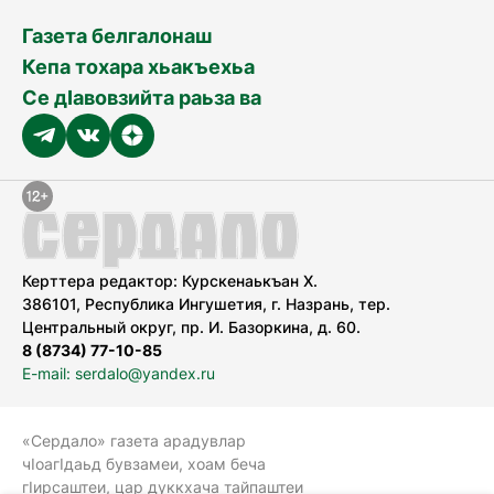
Газета белгалонаш
Кепа тохара хьакъехьа
Се дӀавовзийта раьза ва
Керттера редактор: Курскенаькъан Х.
386101, Республика Ингушетия, г. Назрань, тер.
Центральный округ, пр. И. Базоркина, д. 60.
8 (8734) 77-10-85
E-mail: serdalo@yandex.ru
«Сердало» газета арадувлар
чIоагIдаьд бувзамеи, хоам беча
гIирсаштеи, цар дуккхача тайпаштеи