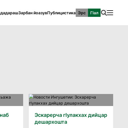
рдадараш
Зарбан йоазув
Публицистика
Эрс
ГӀал
ннаб
Эскарерча гIулакхах дийцар
дешархошта