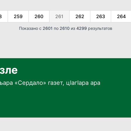
8
259
260
261
262
263
264
Показано с
2601
по
2610
из
4299
результатов
язле
ара «Сердало» газет, цӀагӀара ара