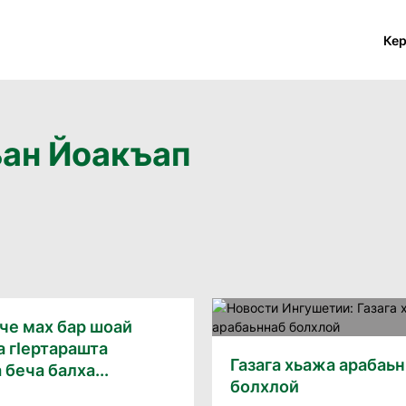
Ке
ъан Йоакъап
йче мах бар шоай
 гIертарашта
Газага хьажа арабаь
 беча балха...
болхлой