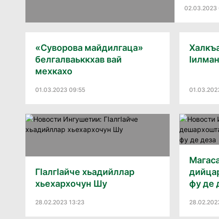
02.03.2023 
«Суворова майдилгаца»
Халкъа
белгалваьккхав вай
Iилман
мехкахо
01.03.2023 09:55
01.03.202
Магас
ГIалгIайче хьадийллар
дийцар
хьехархочун Шу
фу де 
28.02.2023 13:23
28.02.202