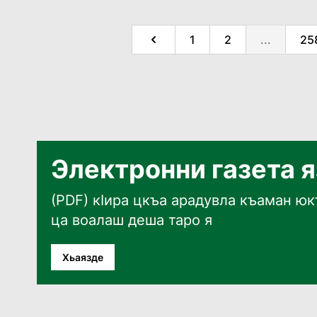
1
2
...
25
Электронни газета 
(PDF) кӀира цкъа арадувла къаман юкъ
ца воалаш деша таро я
Хьаязде