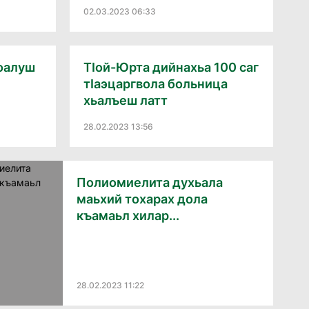
02.03.2023 06:33
оалуш
ТIой-Юрта дийнахьа 100 саг
тIаэцаргвола больница
хьалъеш латт
28.02.2023 13:56
Полиомиелита духьала
маьхий тохарах дола
къамаьл хилар...
28.02.2023 11:22