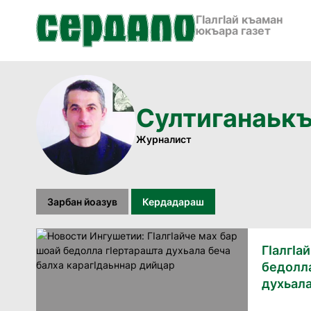
ГӀалгӀай къаман
юкъара газет
Султиганаьк
Журналист
Зарбан йоазув
Кердадараш
ГIалгIа
бедолла
духьала