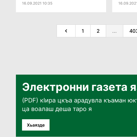
16.09.2021 10:35
16.09.202
1
2
...
40
Электронни газета 
(PDF) кӀира цкъа арадувла къаман юкъ
ца воалаш деша таро я
Хьаязде