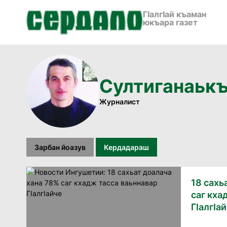
ГӀалгӀай къаман
юкъара газет
Султиганаьк
Журналист
Зарбан йоазув
Кердадараш
18 сахь
саг кха
ГIалгIа