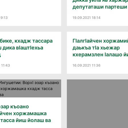
депутаташи партеши
19:13
19.09.2021 18:14
бике, кхадж тассара
ГIалгIайчен хоржами
 дика вIаштIехьа
даькъа тIа хьежар
д
кхерамзлен Iалашо й
 11:43
16.09.2021 11:36
эзар къоано
Iайчен хоржамашка
тасса йиш йолаш ва