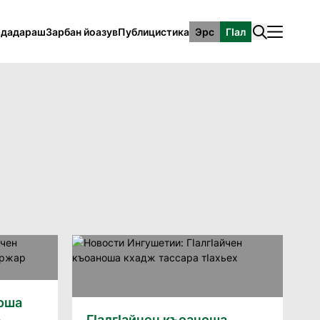
рдадараш
Зарбан йоазув
Публицистика
Эрс
ГӀал
хоша
р
ГIалгIайчен къоаноша