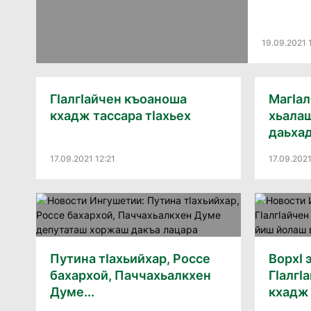
19.09.2021 
ГIалгIайчен къоаноша
МагIал
кхадж тассара тIахьех
хьалаш
даьха
17.09.2021 12:21
17.09.2021
Путина тIахьийхар, Россе
ВорхI 
бахархой, Паччахьалкхен
ГIалг
Думе...
кхадж 