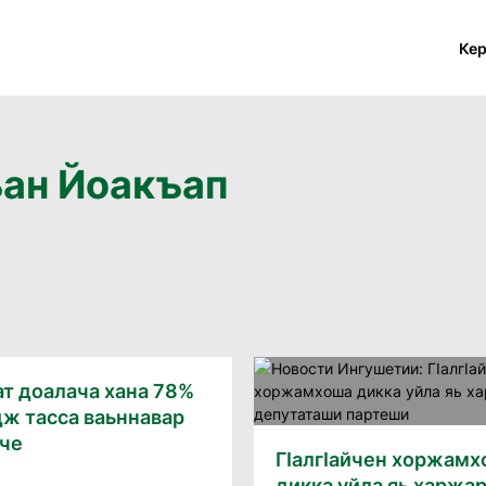
Ке
ъан Йоакъап
ат доалача хана 78%
дж тасса ваьннавар
йче
ГIалгIайчен хоржам
дикка уйла яь харжа