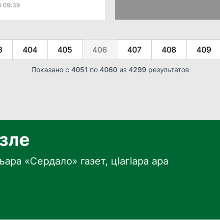
1 09:39
3
404
405
406
407
408
409
Показано с
4051
по
4060
из
4299
результатов
язле
ара «Сердало» газет, цӀагӀара ара