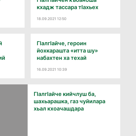
кхадж тассара тIахьех
18.09.2021 12:50
й
ГIалгIайче, героин
йохкарашта «итта шу»
ий
набахтен ха техай
16.09.2021 10:39
ГIалгIайче кийчлуш ба,
шахьарашка, газ чуйилара
хьал кхоачашдара