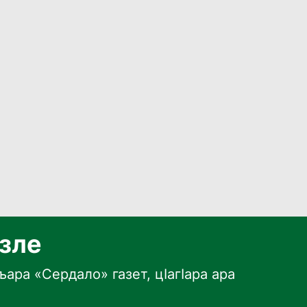
язле
ара «Сердало» газет, цӀагӀара ара