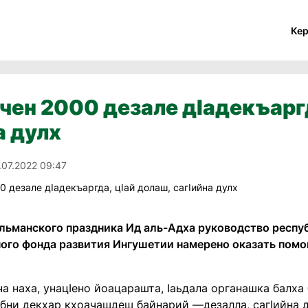
Ке
йчен 2000 дезале дIадекъарг
а дулх
.07.2022 09:47
ульманского праздника Ид аль-Адха руководство респуб
ого фонда развития Ингушетии намерено оказать помо
а наха, унацIено йоацарашта, Iаьдала органашка балха 
бни декхар кхоачашдеш байнарий —дезалла, сагIийна д