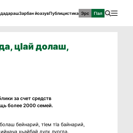
рдадараш
Зарбан йоазув
Публицистика
Эрс
ГӀал
да, цIай долаш,
лики за счет средств
щь более 2000 семей.
болаш бейнарий, тIем тIа байнарий,
ийнача хьайбай дулх лургда.