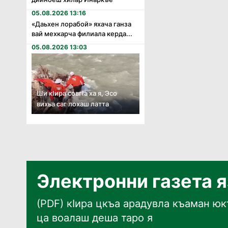
05.08.2026 13:16
«Даьхен лорабой» яхача ганза
вай мехкарча филиала керда...
05.08.2026 13:03
Ши кӏира совгӏа ха я, Эсо
вихьа саг лохаш латта
Электронни газета 
(PDF) кӀира цкъа арадувла къаман юкъ
ца воалаш деша таро я