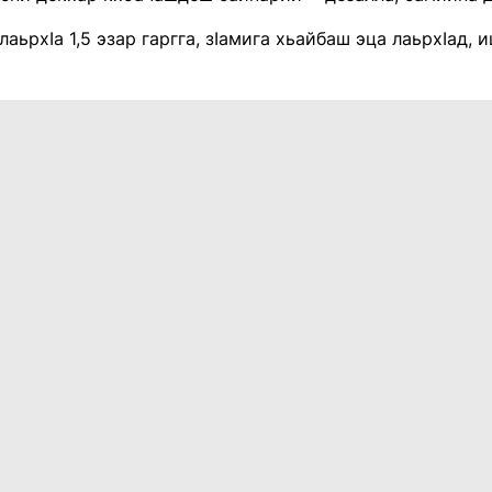
 лаьрхIа 1,5 эзар гаргга, зIамига хьайбаш эца лаьрхIад,