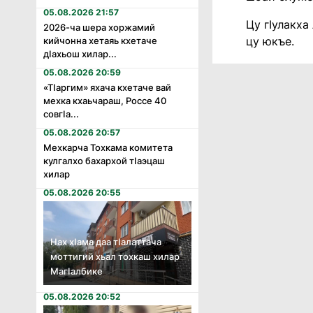
05.08.2026 21:57
Цу гIулакха
2026-ча шера хоржамий
цу юкъе.
кийчонна хетаяь кхетаче
дӏахьош хилар...
05.08.2026 20:59
«Тӏаргим» яхача кхетаче вай
мехка кхаьчараш, Россе 40
совгӏа...
05.08.2026 20:57
Мехкарча Тохкама комитета
кулгалхо бахархой тӏаэцаш
хилар
05.08.2026 20:55
Нах хӏама даа тӏалаттача
моттигий хьал тохкаш хилар
Магӏалбике
05.08.2026 20:52