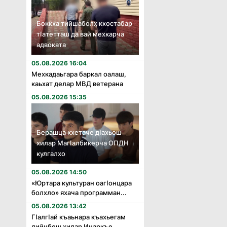
Боккха тийшаболх кхостабар
тӏатетташ да вай мехкарча
адвоката
05.08.2026 16:04
Мехкадаьгара баркал оалаш,
каьхат делар МВД ветерана
05.08.2026 15:35
Берашца кхетаче дӏахьош
хилар Магӏалбикерча ОПДН
кулгалхо
05.08.2026 14:50
«Юртара культуран оагӏонцара
болхло» яхача программан...
05.08.2026 13:42
Гӏалгӏай къаьнара къахьегам
дийнбеш хилар Инаркъе