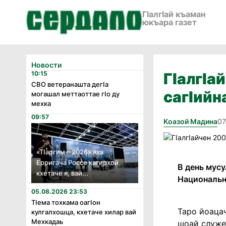
ГӀалгӀай къаман
юкъара газет
Новости
10:15
ГIалгIа
СВО ветеранашта дегӏа
сагIийн
могашал меттаоттае гӏо ду
мехка
09:57
Коазой Мадина
07
«Тӏаргим – 2026» яха
Ерригача Россе кагирхой
В день мус
кхетаче я, вай...
Национальн
05.08.2026 23:53
Тӏема тохкама оагӏон
Таро йоацач
кулгалхошца, кхетаче хилар вай
Мехкадаь
шоай служе