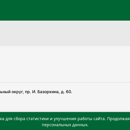
ный округ, пр. И. Базоркина, д. 60.
ка для сбора статистики и улучшения работы сайта. Продолжая 
 беча гIирсаштеи, цар дуккхача тайпаштеи тIахьожам
персональных данных.