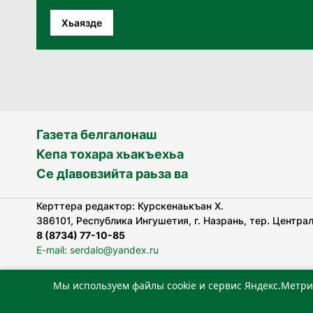
Хьаязде
Газета белгалонаш
Кепа тохара хьакъехьа
Се дӀавовзийта раьза ва
Керттера редактор: Курскенаькъан Х.
386101, Республика Ингушетия, г. Назрань, тер. Централь
8 (8734) 77-10-85
E-mail: serdalo@yandex.ru
Мы используем файлы cookie и сервис Яндекс.Метри
«Сердало» газета арадувлар чIоагIдаьд бувзамеи, хоам
лоаттабеча Федеральни болхлоша (Роскомнадзор).