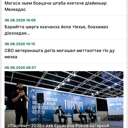
Магасе хьем боацача штаба кхетаче дӏайихьар
Мехкадас
06.08.2026 16:09
Барайтта шерга кхачанза йола тӏехье, боахамах
дӏахоадае...
06.08.2026 10:15
СВО ветеранашта дегӏа могашал меттаоттае гӏо ду
мехка
06.08.2026 09:57
«Тӏаргим – 2026» яха Ерригача Россе кагирхой