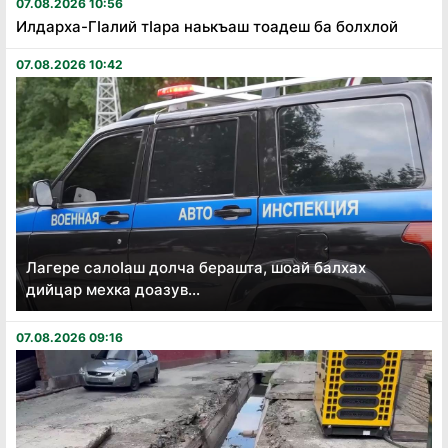
07.08.2026 10:56
Илдарха-Гӏалий тӏара наькъаш тоадеш ба болхлой
07.08.2026 10:42
Лагере салоӏаш долча берашта, шоай балхах
дийцар мехка доазув...
07.08.2026 09:16