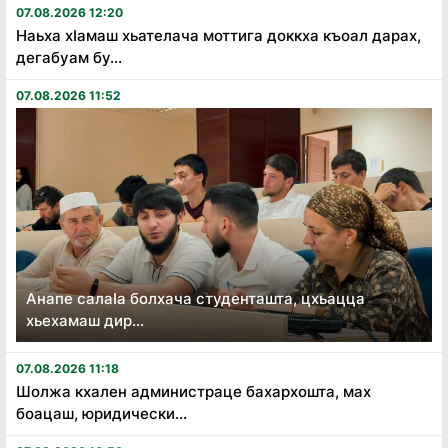
07.08.2026 12:20
Наьха хӏамаш хьателача моттига доккха къоал дарах,
дегабуам бу...
07.08.2026 11:52
Анапе салаӏа болхача студенташта, цхьацца
хьехамаш дир...
07.08.2026 11:18
Шолжа кхален администраце бахархошта, мах
боацаш, юридически...