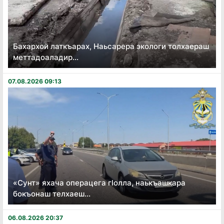
Бахархой латкъарах, Наьсарера экологи толхаераш
меттадоаладир...
07.08.2026 09:13
«Сунт» яхача операцега гӏолла, наькъашкара
бокъонаш телхаеш...
06.08.2026 20:37