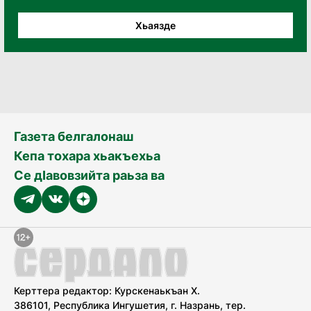
Хьаязде
Газета белгалонаш
Кепа тохара хьакъехьа
Се дӀавовзийта раьза ва
Керттера редактор: Курскенаькъан Х.
386101, Республика Ингушетия, г. Назрань, тер.