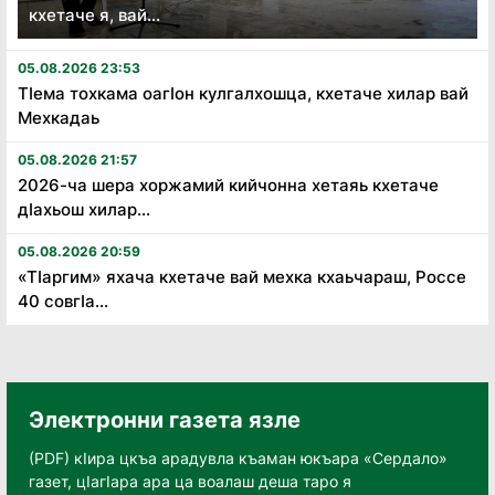
кхетаче я, вай...
05.08.2026 23:53
Тӏема тохкама оагӏон кулгалхошца, кхетаче хилар вай
Мехкадаь
05.08.2026 21:57
2026-ча шера хоржамий кийчонна хетаяь кхетаче
дӏахьош хилар...
05.08.2026 20:59
«Тӏаргим» яхача кхетаче вай мехка кхаьчараш, Россе
40 совгӏа...
Электронни газета язле
(PDF) кӀира цкъа арадувла къаман юкъара «Сердало»
газет, цӀагӀара ара ца воалаш деша таро я