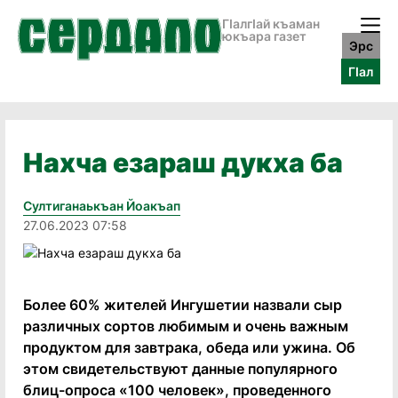
ГӀалгӀай къаман
юкъара газет
Эрс
ГӀал
Нахча езараш дукха ба
Султиганаькъан Йоакъап
27.06.2023 07:58
Более 60% жителей Ингушетии назвали сыр
различных сортов любимым и очень важным
продуктом для завтрака, обеда или ужина. Об
этом свидетельствуют данные популярного
блиц-опроса «100 человек», проведенного