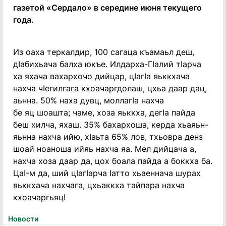
газетой «Сердало» в середине июня текущего
года.
Из оаха теркалдир, 100 сагаца къамаьл деш,
дIабихьача балха юкъе. Илдарха-ГIалий тIарча
ха яхача вахархочо дийцар, цIагIа яьккхача
нахча чIегилгага кхоачаргдолаш, цхьа даар дац,
аьнна. 50% наха дувц, моллагIа нахча
бе яц шоашта; чаме, хоза яьккха, дегIа пайда
беш хилча, яхаш. 35% бахархоша, керда хьаяьн-
яьнна нахча ийю, хIаьта 65% лов, тхьовра денз
шоай ноаноша ийяь нахча яа. Мел дийцача а,
нахча хоза даар да, цох боала пайда а боккха ба.
ЦаI-м да, ший цIагIарча Iатто хьаеннача шурах
яьккхача нахчага, цхьаккха тайпара нахча
кхоачаргьяц!
Новости