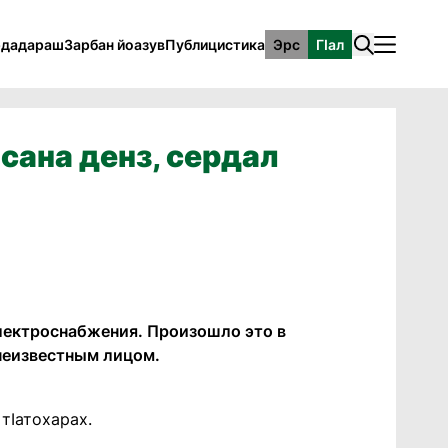
рдадараш
Зарбан йоазув
Публицистика
Эрс
ГӀал
сана денз, сердал
лектроснабжения. Произошло это в
 неизвестным лицом.
тIатохарах.