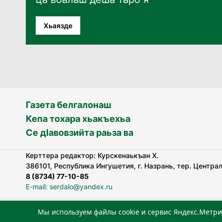
Хьаязде
Газета белгалонаш
Кепа тохара хьакъехьа
Се дӀавовзийта раьза ва
Керттера редактор: Курскенаькъан Х.
386101, Республика Ингушетия, г. Назрань, тер. Централь
8 (8734) 77-10-85
E-mail: serdalo@yandex.ru
Мы используем файлы cookie и сервис Яндекс.Метри
«Сердало» газета арадувлар чIоагIдаьд бувзамеи, хоам