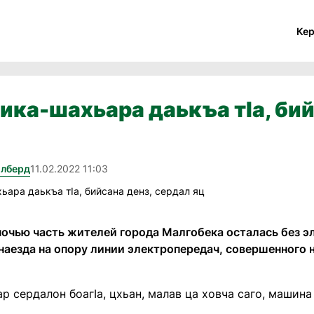
Ке
ика-шахьара даькъа тIа, бий
Элберд
11.02.2022 11:03
очью часть жителей города Малгобека осталась без э
 наезда на опору линии электропередач, совершенного
р сердалон боагIа, цхьан, малав ца ховча саго, машина 