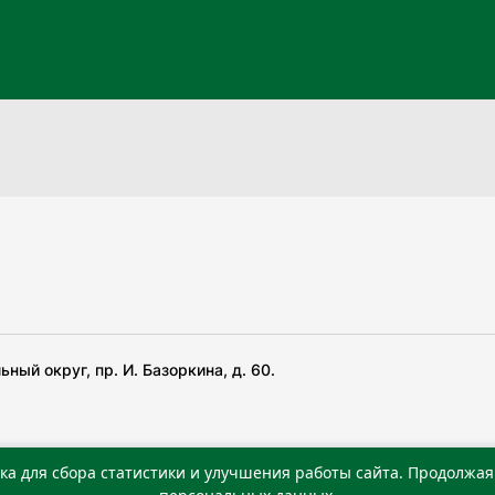
ный округ, пр. И. Базоркина, д. 60.
ка для сбора статистики и улучшения работы сайта. Продолжая 
 беча гIирсаштеи, цар дуккхача тайпаштеи тIахьожам