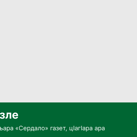
язле
ара «Сердало» газет, цӀагӀара ара