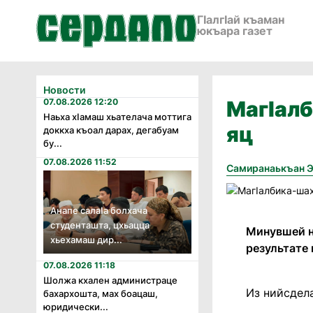
ГӀалгӀай къаман
юкъара газет
Новости
07.08.2026 12:20
МагIалб
Наьха хӏамаш хьателача моттига
яц
доккха къоал дарах, дегабуам
бу...
07.08.2026 11:52
Самиранаькъан 
Анапе салаӏа болхача
студенташта, цхьацца
Минувшей н
хьехамаш дир...
результате
07.08.2026 11:18
Шолжа кхален администраце
Из нийсдела
бахархошта, мах боацаш,
юридически...