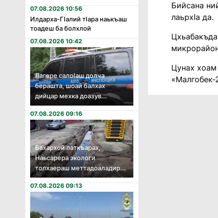
Бийсана ни
07.08.2026 10:56
лаьрхIа да.
Илдарха-Гӏалий тӏара наькъаш
тоадеш ба болхлой
Цхьабакъда,
07.08.2026 10:42
микрорайон
Цунах хоам 
Лагере салоӏаш долча
«Малгобек-2
берашта, шоай балхах
дийцар мехка доазув...
07.08.2026 09:16
Бахархой латкъарах,
Наьсарера экологи
толхаераш меттадоаладир...
07.08.2026 09:13