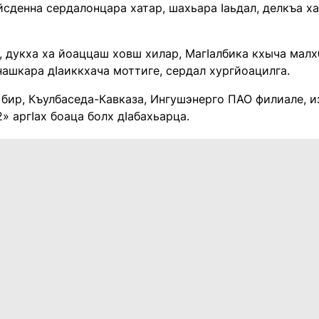
йсденна сердалонцара хатар, шахьара Iаьдал, делкъа х
 дукха ха йоаццаш ховш хилар, МагIалбика кхыча малхб
ашкара дIаиккхача моттиге, сердал хургйоацилга.
бир, Къулбаседа-Кавказа, Ингушэнерго ПАО филиале, и
» аргIах боаца болх дIабахьарца.