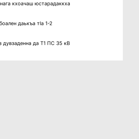
анага кхоачаш юстарадаккха
оален даькъа тIа 1-2
з дувзаденна да Т1 ПС 35 кВ