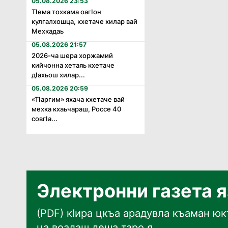
05.08.2026 23:53
Тӏема тохкама оагӏон
кулгалхошца, кхетаче хилар вай
Мехкадаь
05.08.2026 21:57
2026-ча шера хоржамий
кийчонна хетаяь кхетаче
дӏахьош хилар...
05.08.2026 20:59
«Тӏаргим» яхача кхетаче вай
мехка кхаьчараш, Россе 40
совгӏа...
Электронни газета 
(PDF) кӀира цкъа арадувла къаман юкъ
ца воалаш деша таро я