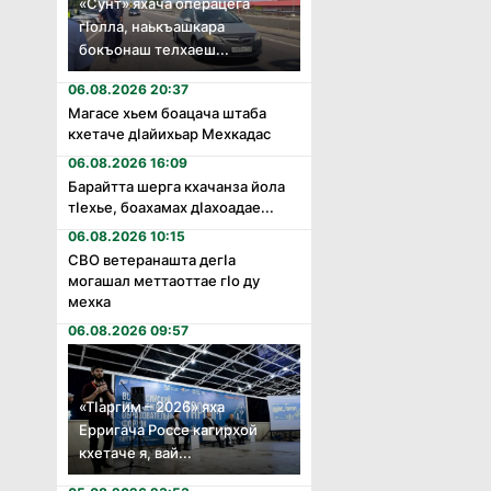
«Сунт» яхача операцега
гӏолла, наькъашкара
бокъонаш телхаеш...
06.08.2026 20:37
Магасе хьем боацача штаба
кхетаче дӏайихьар Мехкадас
06.08.2026 16:09
Барайтта шерга кхачанза йола
тӏехье, боахамах дӏахоадае...
06.08.2026 10:15
СВО ветеранашта дегӏа
могашал меттаоттае гӏо ду
мехка
06.08.2026 09:57
«Тӏаргим – 2026» яха
Ерригача Россе кагирхой
кхетаче я, вай...