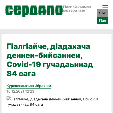
ГӀалгӀай къаман
юкъара газет
Эрс
ГӀал
ГIалгIайче, дIадахача
деннеи-бийсаннеи,
Covid-19 гучадаьннад
84 сага
Курскенаькъан Ибрахӏим
10.12.2021 12:23