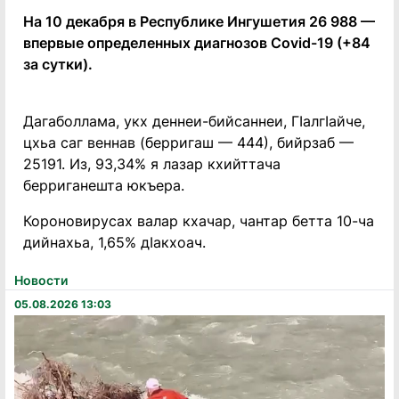
На 10 декабря в Республике Ингушетия 26 988 —
впервые определенных диагнозов Covid-19 (+84
за сутки).
Дагаболлама, укх деннеи-бийсаннеи, ГIалгIайче,
цхьа саг веннав (берригаш — 444), бийрзаб —
25191. Из, 93,34% я лазар кхийттача
берриганешта юкъера.
Короновирусах валар кхачар, чантар бетта 10-ча
дийнахьа, 1,65% дIакхоач.
Новости
05.08.2026 13:03