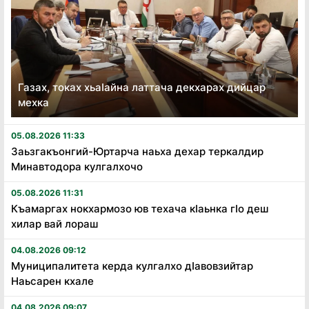
Газах, токах хьаӏайна латтача декхарах дийцар
мехка
05.08.2026 11:33
Заьзгакъонгий-Юртарча наьха дехар теркалдир
Минавтодора кулгалхочо
05.08.2026 11:31
Къамаргах нокхармозо юв техача кӏаьнка гӏо деш
хилар вай лораш
04.08.2026 09:12
Муниципалитета керда кулгалхо дӏавовзийтар
Наьсарен кхале
04.08.2026 09:07