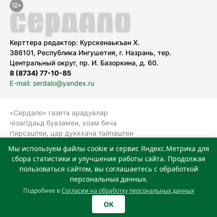
Керттера редактор: Курскенаькъан Х.
386101, Республика Ингушетия, г. Назрань, тер.
Центральный округ, пр. И. Базоркина, д. 60.
8 (8734) 77-10-85
E-mail: serdalo@yandex.ru
«Сердало» газета арадувлар
чIоагIдаьд бувзамеи, хоам беча
гIирсаштеи, цар дуккхача тайпаштеи
тIахьожам лоаттабеча Федеральни
Мы используем файлы cookie и сервис Яндекс.Метрика для
болхлоша (Роскомнадзор).
сбора статистики и улучшения работы сайта. Продолжая
Реестровая запись СМИ: ЭЛ № ФС 77-
пользоваться сайтом, вы соглашаетесь с обработкой
78323 от 15.05.2020 г. Учредитель:
персональных данных.
Государственное автономное
Подробнее в
Согласии на обработку персональных данных
учреждение «Издательский дом
OK
«Сердало»