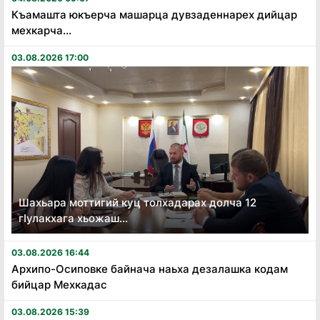
Къамашта юкъерча машарца дувзаденнарех дийцар
мехкарча...
03.08.2026 17:00
Шахьара моттигий куц толхадарах долча 12
гӏулакхага хьожаш...
03.08.2026 16:44
Архипо-Осиповке байнача наьха дезалашка кодам
бийцар Мехкадас
03.08.2026 15:39