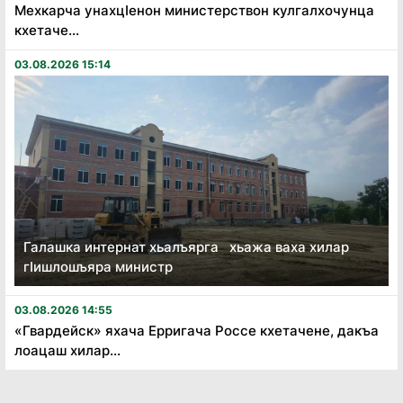
Мехкарча унахцӏенон министерствон кулгалхочунца
кхетаче...
03.08.2026 15:14
Галашка интернат хьалъярга хьажа ваха хилар
гӏишлошъяра министр
03.08.2026 14:55
«Гвардейск» яхача Ерригача Россе кхетачене, дакъа
лоацаш хилар...