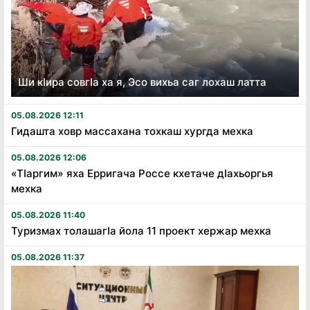
Ши кӏира совгӏа ха я, Эсо вихьа саг лохаш латта
05.08.2026 12:11
Гидашта ховр массахана тохкаш хургда мехка
05.08.2026 12:06
«Тӏаргим» яха Ерригача Россе кхетаче дӏахьоргья
мехка
05.08.2026 11:40
Туризмах толашагӏа йола 11 проект хержар мехка
05.08.2026 11:37