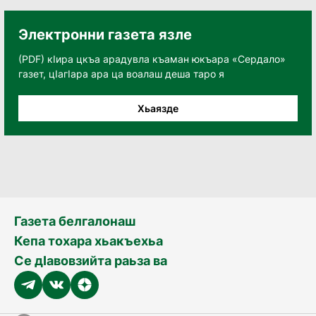
Электронни газета язле
(PDF) кӀира цкъа арадувла къаман юкъара «Сердало»
газет, цӀагӀара ара ца воалаш деша таро я
Хьаязде
Газета белгалонаш
Кепа тохара хьакъехьа
Се дӀавовзийта раьза ва