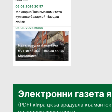
05.08.2026 20:57
Мехкарча Тохкама комитета
кулгалхо бахархой тӏаэцаш
хилар
05.08.2026 20:55
Нах хӏама даа тӏалаттача
моттигий хьал тохкаш хилар
Магӏалбике
Электронни газета 
(PDF) кӀира цкъа арадувла къаман юкъ
ца воалаш деша таро я