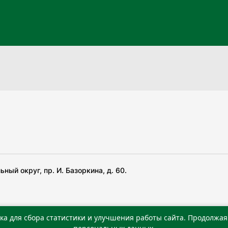
ный округ, пр. И. Базоркина, д. 60.
ка для сбора статистики и улучшения работы сайта. Продолжая 
 беча гIирсаштеи, цар дуккхача тайпаштеи тIахьожам