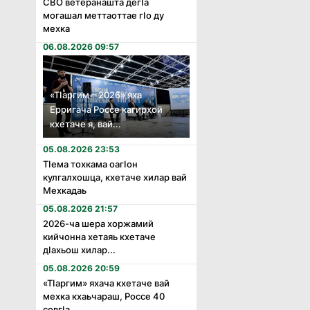
СВО ветеранашта дегӏа
могашал меттаоттае гӏо ду
мехка
06.08.2026 09:57
«Тӏаргим – 2026» яха
Ерригача Россе кагирхой
кхетаче я, вай...
05.08.2026 23:53
Тӏема тохкама оагӏон
кулгалхошца, кхетаче хилар вай
Мехкадаь
05.08.2026 21:57
2026-ча шера хоржамий
кийчонна хетаяь кхетаче
дӏахьош хилар...
05.08.2026 20:59
«Тӏаргим» яхача кхетаче вай
мехка кхаьчараш, Россе 40
совгӏа...