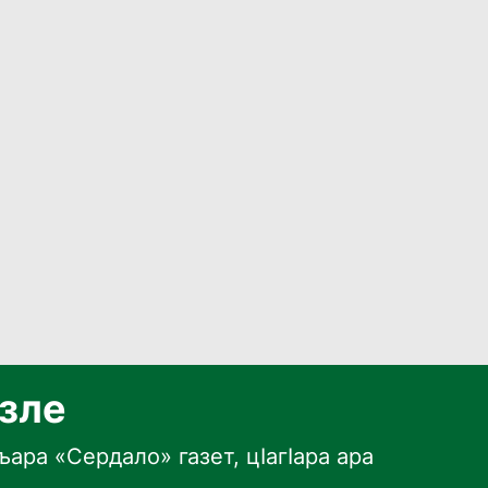
язле
ара «Сердало» газет, цӀагӀара ара