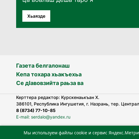
Хьаязде
Газета белгалонаш
Кепа тохара хьакъехьа
Се дӀавовзийта раьза ва
Керттера редактор: Курскенаькъан Х.
386101, Республика Ингушетия, г. Назрань, тер. Централь
8 (8734) 77-10-85
E-mail: serdalo@yandex.ru
Мы используем файлы cookie и сервис Яндекс.Метри
«Сердало» газета арадувлар чIоагIдаьд бувзамеи, хоам