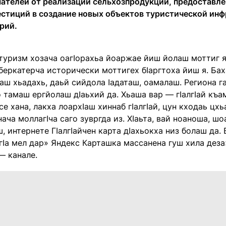
ателей от реализации сельхозпродукции, предоставлен
естиций в создание новых объектов туристической инф
рий.
 туризм хозача оагIорахьа йоаржае йиш йолаш моттиг я
 беркатерча исторически моттигех бIаргтоха йиш я. Б
аш хьадахь, даьй сийдола Iадаташ, оамалаш. Региона 
 тамаш ергйолаш дIаьхий да. Хьаша вар — гIалгIай къам
ссе хана, лакха лоархIаш хиннаб гIалгIай, цун кходаь цх
ача моллагIча саго зувргда из. ХIаьта, вай ноаноша, 
, интернете ГIалгIайчен карта дIахьокха низ болаш да.
Iа мел дар» Яндекс Карташка массанена гуш хила деза
— канале.