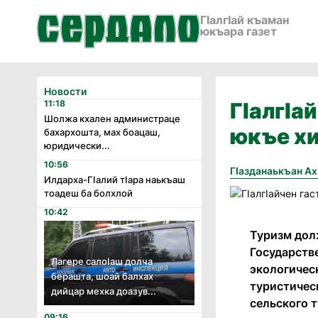
ГӀалгӀай къаман
юкъара газет
Новости
11:18
ГIалгIа
Шолжа кхален администраце
юкъе хи
бахархошта, мах боацаш,
юридически...
10:56
Гӏазданаькъан А
Илдарха-Гӏалий тӏара наькъаш
тоадеш ба болхлой
10:42
Туризм дол
Государств
Лагере салоӏаш долча
экологическ
берашта, шоай балхах
туристичес
дийцар мехка доазув...
сельского 
09:16