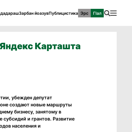
рдадараш
Зарбан йоазув
Публицистика
Эрс
ГӀал
, Яндекс Карташта
тии, убежден депутат
гионе создают новые маршруты
днему бизнесу, занятому в
 субсидий и грантов. Развитие
одов населения и