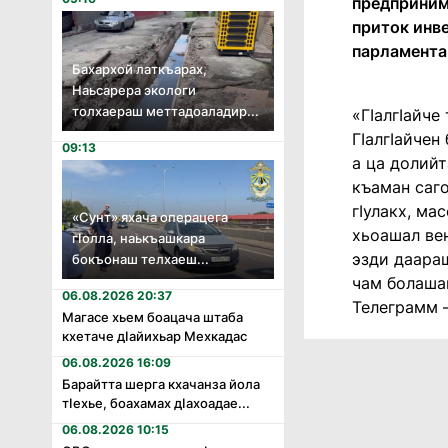
предприним
приток инв
парламента
Бахархой латкъарах,
Наьсарера экологи
толхаераш меттадоаладир...
«ГIалгIайче
ГIалгIайчен
09:13
а ца долийт
къаман саго
гIулакх, ма
«Сунт» яхача операцега
хьоашал вен
гӏолла, наькъашкара
эзди даараш
бокъонаш телхаеш...
чам болашаг
06.08.2026 20:37
Телеграмм 
Магасе хьем боацача штаба
кхетаче дӏайихьар Мехкадас
06.08.2026 16:09
Барайтта шерга кхачанза йола
тӏехье, боахамах дӏахоадае...
06.08.2026 10:15