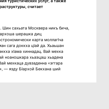
ия туристических услуг, а также
раструктуры, считает
. Шин сахьата Москвера никъ бича,
ахархоша шерашка диц
гастрономически карта моллагIча
ан сага доккха цIай да. Хьаьшан
ьаккха хIама хиннадац. Вай мехка
шоай ноаношкара хьаэцаш хьадена
 Вай мехкаца дувзаденна «эггара
», — язду БIархой Бекхана ший