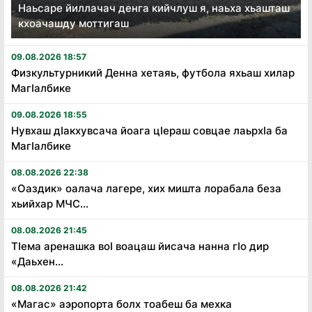
Наьсаре йиллачач денга кийчлуш я, наьха хьашташ
кхоачашду моттигаш
09.08.2026 18:57
Физкультурникий Денна хетаяь, футбола яхьаш хилар
Магӏалбике
09.08.2026 18:55
Нувхаш дӏакхувсача йоага цӏераш совцае лаьрхӏа ба
Магӏалбике
08.08.2026 22:38
«Оаздик» оалача лагере, хих мишта лорабала беза
хьийхар МЧС...
08.08.2026 21:45
Тӏема аренашка воӏ воацаш йисача нанна гӏо дир
«Даьхен...
08.08.2026 21:42
«Магас» аэропорта болх тоабеш ба мехка