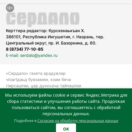
Керттера редактор: Курскенаькъан Х.
386101, Республика Ингушетия, г. Назрань, тер.
Центральный округ, пр. И. Базоркина, д. 60.
8 (8734) 77-10-85
E-mail: serdalo@yandex.ru
«Сердало» газета арадувлар
чIоагIдаьд бувзамеи, хоам беча
гIирсаштеи, цар дуккхача тайпаштеи
тIахьожам лоаттабеча Федеральни
Мы используем файлы cookie и сервис Яндекс.Метрика для
болхлоша (Роскомнадзор).
сбора статистики и улучшения работы сайта. Продолжая
Реестровая запись СМИ: ЭЛ № ФС 77-
пользоваться сайтом, вы соглашаетесь с обработкой
78323 от 15.05.2020 г. Учредитель:
персональных данных.
Государственное автономное
Подробнее в
Согласии на обработку персональных данных
учреждение «Издательский дом
OK
«Сердало»