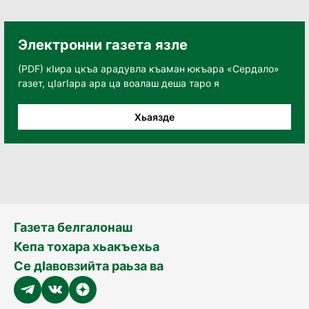
Электронни газета язле
(PDF) кӀира цкъа арадувла къаман юкъара «Сердало»
газет, цӀагӀара ара ца воалаш деша таро я
Хьаязде
Газета белгалонаш
Кепа тохара хьакъехьа
Се дӀавовзийта раьза ва