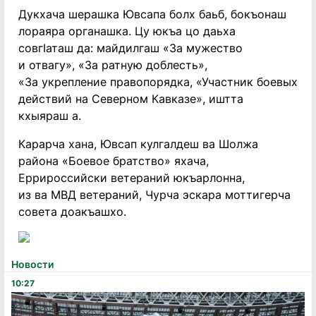
Дукхача шерашка Ювсапа болх баьб, бокъонаш
лораяра органашка. Цу юкъа цо даьха
совгIаташ да: майдилгаш «За мужество
и отвагу», «За ратную доблесть»,
«За укрепление правопорядка, «Участник боевых
действий на Северном Кавказе», иштта
кхыяраш а.
Карарча хана, Ювсап кулгалдеш ва Шолжа
района «Боевое братство» яхача,
Еррироссийски ветераний юкъарлонна,
из ва МВД ветераний, Чурча эскара моттигерча
совета доакъашхо.
Новости
10:27