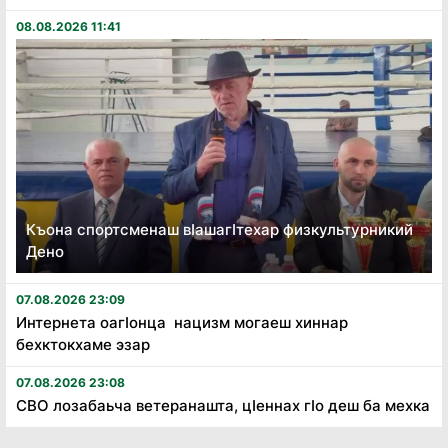
08.08.2026 11:41
Къона спортсменаш вӏашагӏтехар физкультурникий
Дено
07.08.2026 23:09
Интернета оагӏонца нацизм могаеш хиннар
бехктокхаме эзар
07.08.2026 23:08
СВО лозабаьча ветеранашта, цӏеннах гӏо деш ба мехка