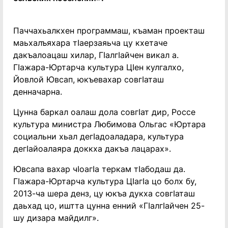
Паччахьалкхен программаш, къаман проекташ
маьхалъяхара тIаерзаяьча цу кхетаче
дакъалоацаш хилар, ГIалгIайчен викал а.
ГIажара-Юртарча культура ЦIен кулгалхо,
Йовлой Ювсап, юкъевахар совгIаташ
денначарна.
Цунна баркал оалаш дола совгIат дир, Россе
культура министра Любимова Ольгас «Юртара
социальни хьал дегIадоаладара, культура
дегIайоалаяра доккха дакъа лацарах».
Ювсапа вахар чIоагIа теркам тIабодаш да.
ГIажара-Юртарча культура ЦIагIа цо болх бу,
2013-ча шера денз, цу юкъа дукха совгIаташ
даьхад цо, иштта цунна енний «ГIалгIайчен 25-
шу дизара майдилг».