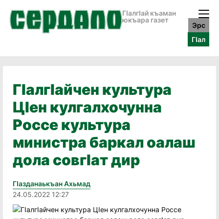
ГӀалгӀай къаман
юкъара газет
Эрс
ГӀал
ГIалгIайчен культура
ЦIен кулгалхочунна
Россе культура
министра баркал оалаш
дола совгIат дир
Гӏазданаькъан Ахьмад
24.05.2022 12:27