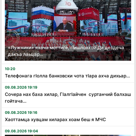
«Лужники» яхача моттиге, гӏишлонхой Ди дездеча
дакъа лаьцар...
10:20
Телефонага гӏолла банковски чота тӏара ахча дихьар...
09.08.2026 19:19
Сочера нах баха хилар, Гӏалгӏайчен суртанчий балхаш
гойтача...
09.08.2026 19:16
Хаоттамца хувцам хиларах хоам беш я МЧС
09.08.2026 19:04