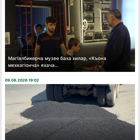
Магӏалбикерча музее баха хилар, «Къона
мехкагӏонча» яхача...
09.08.2026 19:02