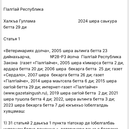
ГIалгIай Республика
Халкъа Гуллама 2024 шера саькура
бетта 29 ди
Статья 1
«Ветеринариях долча», 2005 шера аьтинга бетта 23
дийнахьарча, №28-РЗ йолча ГIалгIай Республика
Закона (газет «ГIалгIайче», 2005 шера кIимарса бетта 2 ди,
ардара бетта 20 ди; 2006 шера бекарга бетта 25 ди; газет
«Сердало», 2007 шера бекарга бетта 26 ди; газет
«ГIалгIайче», 2014 шера маьтсела бетта 6 ди; 2015 шера
оагIой бетта 29 ди; интернет-газет «ГIалгIайче»
(www.gazetaingush.ru), 2019 шера оагIой бетта 2 ди; 2021
шера тушола бетта 4 ди; 2022, шера аьтинга бетта 3 ди;
2023 шера бекарга бетта 7 ди) юкъехьо Iобелгалдаь
хувцамаш:
1) 31 статьяй 2 даькъа 1 пункта тIатохар де Iобелгалбаь
чулоацам болча дешашца «, ветеринари даькъе боарама-