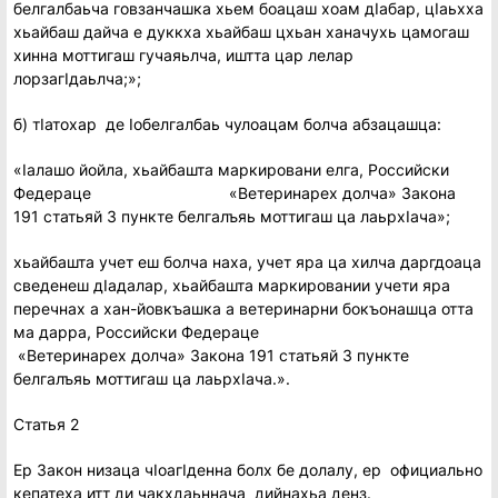
белгалбаьча говзанчашка хьем боацаш хоам дIабар, цIаьхха
хьайбаш дайча е дуккха хьайбаш цхьан ханачухь цамогаш
хинна моттигаш гучаяьлча, иштта цар лелар
лорзагIдаьлча;»;
б) тIатохар де Iобелгалбаь чулоацам болча абзацашца:
«Iалашо йойла, хьайбашта маркировани елга, Российски
Федераце «Ветеринарех долча» Закона
191 статьяй 3 пункте белгалъяь моттигаш ца лаьрхIача»;
хьайбашта учет еш болча наха, учет яра ца хилча даргдоаца
сведенеш дIадалар, хьайбашта маркировании учети яра
перечнах а хан-йовкъашка а ветеринарни бокъонашца отта
ма дарра, Российски Федераце
«Ветеринарех долча» Закона 191 статьяй 3 пункте
белгалъяь моттигаш ца лаьрхIача.».
Статья 2
Ер Закон низаца чIоагIденна болх бе долалу, ер официально
кепатеха итт ди чакхдаьннача дийнахьа денз.