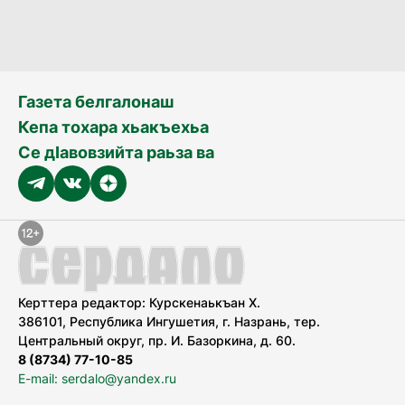
Газета белгалонаш
Кепа тохара хьакъехьа
Се дӀавовзийта раьза ва
Керттера редактор: Курскенаькъан Х.
386101, Республика Ингушетия, г. Назрань, тер.
Центральный округ, пр. И. Базоркина, д. 60.
8 (8734) 77-10-85
E-mail: serdalo@yandex.ru