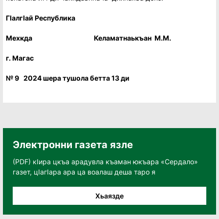
ГIалгIай Республика
Мехкда Келаматнаькъан М.М.
г. Магас
№ 9 2024 шера тушола бетта 13 ди
Электронни газета язле
(PDF) кӀира цкъа арадувла къаман юкъара «Сердало»
газет, цӀагӀара ара ца воалаш деша таро я
Хьаязде