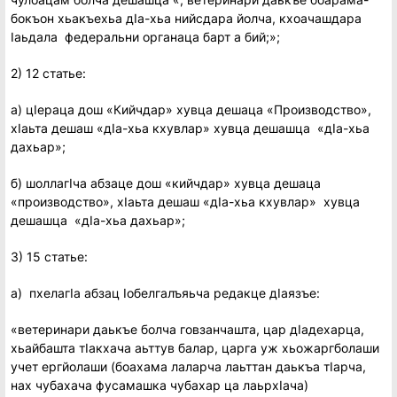
бокъон хьакъехьа дIа-хьа нийсдара йолча, кхоачашдара
Iаьдала федеральни органаца барт а бий;»;
2) 12 статье:
а) цIераца дош «Кийчдар» хувца дешаца «Производство»,
хIаьта дешаш «дIа-хьа кхувлар» хувца дешашца «дIа-хьа
дахьар»;
б) шоллагIча абзаце дош «кийчдар» хувца дешаца
«производство», хIаьта дешаш «дIа-хьа кхувлар» хувца
дешашца «дIа-хьа дахьар»;
3) 15 статье:
а) пхелагIа абзац Iобелгалъяьча редакце дIаязъе:
«ветеринари даькъе болча говзанчашта, цар дIадехарца,
хьайбашта тIакхача аьттув балар, царга уж хьожаргболаши
учет ергйолаши (боахама лаларча лаьттан даькъа тIарча,
нах чубахача фусамашка чубахар ца лаьрхIача)