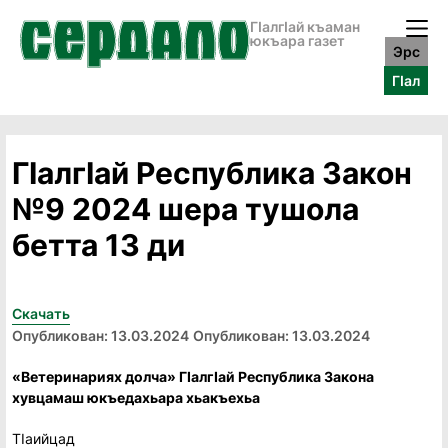
ГӀалгӀай къаман
юкъара газет
Эрс
ГӀал
ГIалгIай Республика Закон
№9 2024 шера тушола
бетта 13 ди
Скачать
Опубликован: 13.03.2024
Опубликован: 13.03.2024
«Ветеринариях долча» ГIалгIай Республика Закона
хувцамаш юкъедахьара хьакъехьа
ТIаийцад