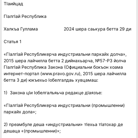
ТIаийцад
ГIалгIай Республика
Халкъа Гуллама 2024 шера саькура бетта 29 ди
Статья 1
«ГIалгIай Республикерча индустриальни паркайх долча»,
2015 шера лайчилла бетта 2 дийнахьарча, №57-РЗ йолча
ГIалгIай Республика Закона (Официальни бокъон хоама
интернет-портал (www.pravo.gov.ru), 2015 шера лайчилла
бетта 3 ди) юкъехьо Iобелгалдаь хувцамаш:
1) Закона цIи Iобелгалъяьча редакце дIаязъе:
«ГIалгIай Республикерча индустриальни (промышленни)
паркайх дола»;
2) преамбуле деша «индустриальни» тIехьа тIатохар де
дешаца «(промышленни)»;