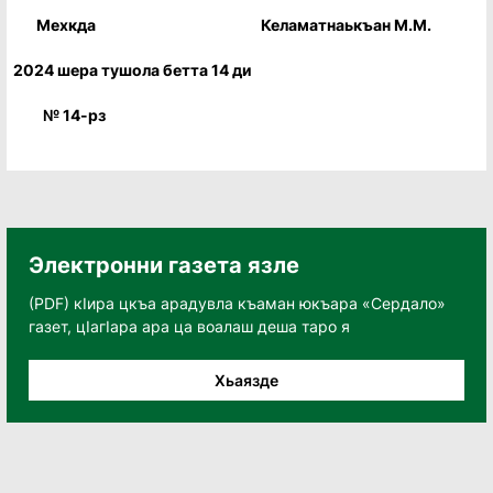
Мехкда Келаматнаькъан М.М.
2024 шера тушола бетта 14 ди
№ 14-рз
Электронни газета язле
(PDF) кӀира цкъа арадувла къаман юкъара «Сердало»
газет, цӀагӀара ара ца воалаш деша таро я
Хьаязде