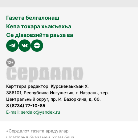
Газета белгалонаш
Кепа тохара хьакъехьа
Се дӀавовзийта раьза ва
Керттера редактор: Курскенаькъан Х.
386101, Республика Ингушетия, г. Назрань, тер.
Центральный округ, пр. И. Базоркина, д. 60.
8 (8734) 77-10-85
E-mail: serdalo@yandex.ru
«Сердало» газета арадувлар
чIоагIдаьд бувзамеи, хоам беча