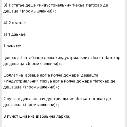
3) 1 статье деша «индустриальни» тIехьа тIатохар де
дешаца «(промышленни)»;
4) 2 статье:
а) 1 даькъе:
1 пункте:
цхьоалагIча абзаце деша «индустриальни» тIехьа тIатохар
де дешаца «(промышленни)»;
шоллагIча абзаце аргIа йолча дожаре дешашта
«Индустриальни» тIехьа аргIа йолча дожаре тIатохар де
дешашца «(промышленни)»;
2 пункте дешашта «индустриальни» тIехьа тIатохар де
дешашца «(промышленни)»;
3 пункт ший низ дIабаьнна лархIа;