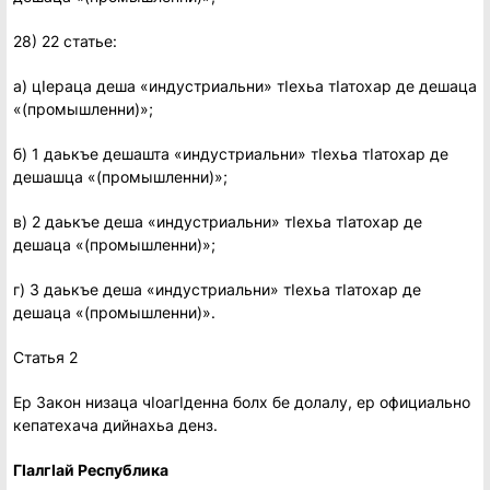
28) 22 статье:
а) цIераца деша «индустриальни» тIехьа тIатохар де дешаца
«(промышленни)»;
б) 1 даькъе дешашта «индустриальни» тIехьа тIатохар де
дешашца «(промышленни)»;
в) 2 даькъе деша «индустриальни» тIехьа тIатохар де
дешаца «(промышленни)»;
г) 3 даькъе деша «индустриальни» тIехьа тIатохар де
дешаца «(промышленни)».
Статья 2
Ер Закон низаца чIоагIденна болх бе долалу, ер официально
кепатехача дийнахьа денз.
ГIалгIай Республика