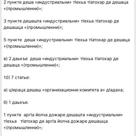
2 пункте деша «индустриальни» тIехьа тIатохар де дешаца
«(промышленни)»;
3 пункте дешашта «индустриальни» тIехьа тIатохар де
дешашца «(промышленни)»;
5 пункте деша «индустриальни» тIехьа тIатохар де дешаца
«(промышленни)»;
в) 2 даькъе деша «индустриальни» тIехьа тIатохар де
дешаца «(промышленни)»;
10) 7 статье:
а) цIераца дешаш «организационни комитета а» дIадаха;
б) 1 даькъе:
1 пункте аргIа йолча дожаре дешашта «индустриальни»
тIехьа тIатохар де аргIа йолча дожаре дешашца
«(промышленни)»;