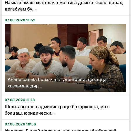
Наьха хӏамаш хьателача моттига доккха къоал дарах,
дегабуам бу...
07.08.2026 11:52
Анапе салаӏа болхача студенташта, цхьацца
хьехамаш дир...
07.08.2026 11:18
Шолжа кхален администраце бахархошта, мах
боацаш, юридически...
07.08.2026 10:56
Илдарха-Гӏалий тӏара наькъаш тоадеш ба болхлой