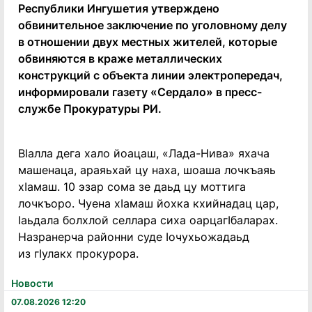
Республики Ингушетия утверждено
обвинительное заключение по уголовному делу
в отношении двух местных жителей, которые
обвиняются в краже металлических
конструкций с объекта линии электропередач,
информировали газету «Сердало» в пресс-
службе Прокуратуры РИ.
ВIалла дега хало йоацаш, «Лада-Нива» яхача
машенаца, араяьхай цу наха, шоаша лочкъаяь
хIамаш. 10 эзар сома зе даьд цу моттига
лочкъоро. Чуена хIамаш йохка кхийнадац цар,
Iаьдала болхлой селлара сиха оарцагIбаларах.
Назранерча районни суде Iочухьожадаьд
из гIулакх прокурора.
Новости
07.08.2026 12:20