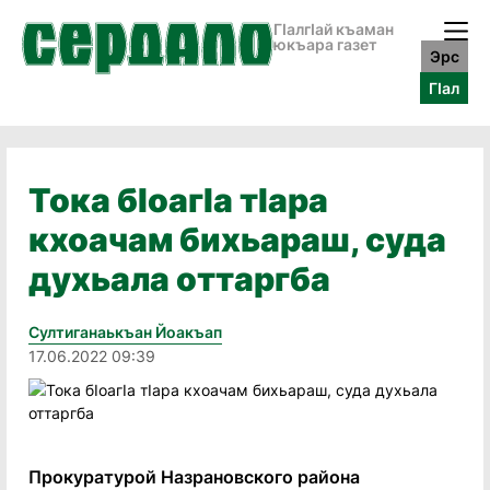
ГӀалгӀай къаман
юкъара газет
Эрс
ГӀал
Тока бIоагIа тIара
кхоачам бихьараш, суда
духьала оттаргба
Султиганаькъан Йоакъап
17.06.2022 09:39
Прокуратурой Назрановского района