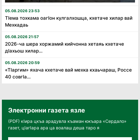
05.08.2026 23:53
Тӏема тохкама оагӏон кулгалхошца, кхетаче хилар вай
Мехкадаь
05.08.2026 21:57
2026-ча шера хоржамий кийчонна хетаяь кхетаче
дӏахьош хилар...
05.08.2026 20:59
«Тӏаргим» яхача кхетаче вай мехка кхаьчараш, Россе
40 совгӏа...
Электронни газета язле
(PDF) кӀира цкъа арадувла къаман юкъара «Сердало»
газет, цӀагӀара ара ца воалаш деша таро я