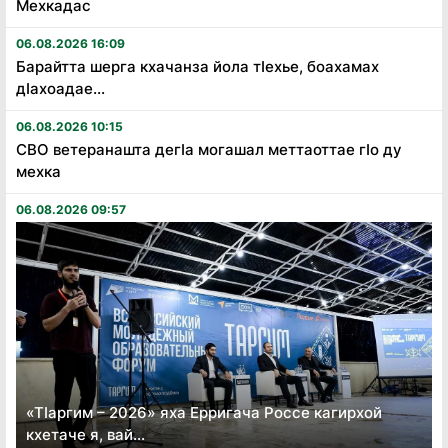
Мехкадас
06.08.2026 16:09
Барайтта шерга кхачанза йола тӏехье, боахамах
дӏахоадае...
06.08.2026 10:15
СВО ветеранашта дегӏа могашал меттаоттае гӏо ду
мехка
06.08.2026 09:57
«Тӏаргим – 2026» яха Ерригача Россе кагирхой
кхетаче я, вай...