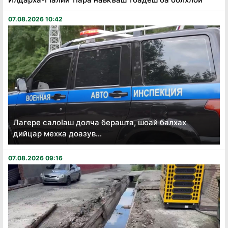
07.08.2026 10:42
Лагере салоӏаш долча берашта, шоай балхах
дийцар мехка доазув...
07.08.2026 09:16