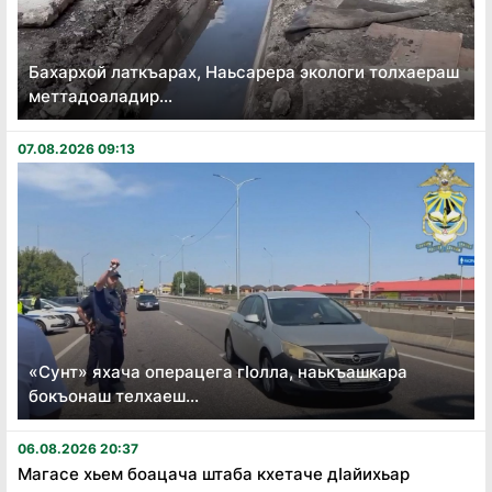
Бахархой латкъарах, Наьсарера экологи толхаераш
меттадоаладир...
07.08.2026 09:13
«Сунт» яхача операцега гӏолла, наькъашкара
бокъонаш телхаеш...
06.08.2026 20:37
Магасе хьем боацача штаба кхетаче дӏайихьар