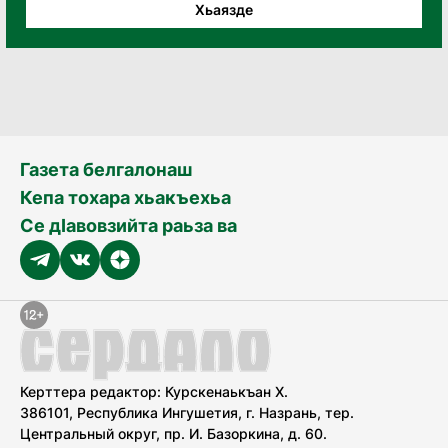
Хьаязде
Газета белгалонаш
Кепа тохара хьакъехьа
Се дӀавовзийта раьза ва
Керттера редактор: Курскенаькъан Х.
386101, Республика Ингушетия, г. Назрань, тер.
Центральный округ, пр. И. Базоркина, д. 60.