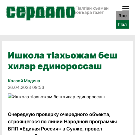
ГӀалгӀай къаман
юкъара газет
Эрс
ГӀал
Ишкола тIахьожам беш
хилар единороссаш
Коазой Мадина
26.04.2023 09:53
Очередную проверку очередного объекта,
строящегося по линии Народной программы
ВПП «Единая Россия» в Сунже, провел