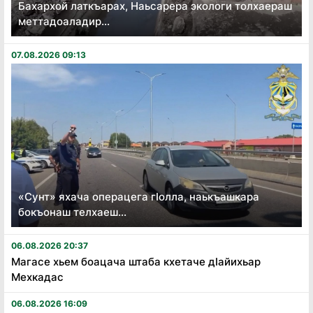
Бахархой латкъарах, Наьсарера экологи толхаераш
меттадоаладир...
07.08.2026 09:13
«Сунт» яхача операцега гӏолла, наькъашкара
бокъонаш телхаеш...
06.08.2026 20:37
Магасе хьем боацача штаба кхетаче дӏайихьар
Мехкадас
06.08.2026 16:09