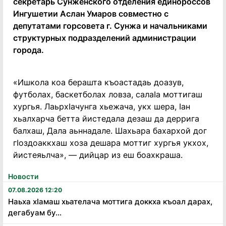
секретарь Сунженского отделения единороссов
Ингушетии Аслан Умаров совместно с
депутатами горсовета г. Сунжа и начальниками
структурных подразделений администрации
города.
«Ишкола коа берашта къоастадаь доазув,
футболах, баскетболах ловза, салаIа моттигаш
хургья. ЛаьрхIачунга хьежача, укх шера, Iан
хьалхарча бетта йистедала дезаш да деррига
балхаш, Дала аьннадале. Шахьара бахархой дог
гIоздоаккхаш хоза дешара моттиг хургья укхох,
йистеяьлча», — дийцар из еш боахкраша.
Новости
07.08.2026 12:20
Наьха хӏамаш хьателача моттига доккха къоал дарах,
дегабуам бу...