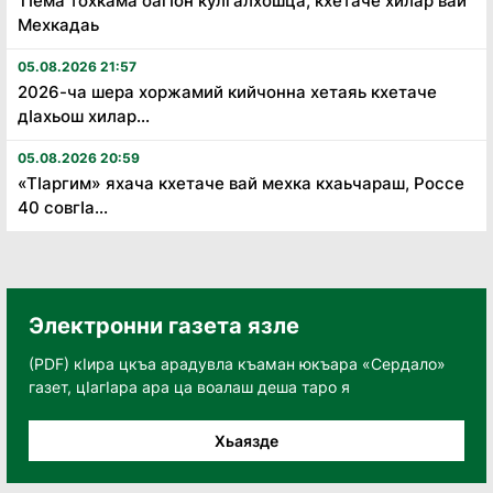
Тӏема тохкама оагӏон кулгалхошца, кхетаче хилар вай
Мехкадаь
05.08.2026 21:57
2026-ча шера хоржамий кийчонна хетаяь кхетаче
дӏахьош хилар...
05.08.2026 20:59
«Тӏаргим» яхача кхетаче вай мехка кхаьчараш, Россе
40 совгӏа...
Электронни газета язле
(PDF) кӀира цкъа арадувла къаман юкъара «Сердало»
газет, цӀагӀара ара ца воалаш деша таро я
Хьаязде