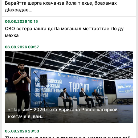
Барайтта шерга кхачанза йола тӏехье, боахамах
дӏахоадае...
06.08.2026 10:15
СВО ветеранашта дегӏа могашал меттаоттае гӏо ду
мехка
06.08.2026 09:57
«Тӏаргим – 2026» яха Ерригача Россе кагирхой
кхетаче я, вай...
05.08.2026 23:53