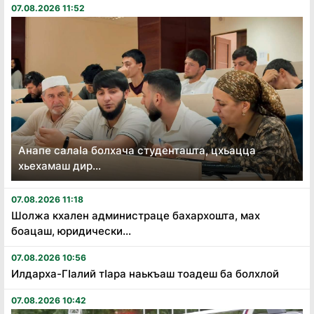
07.08.2026 11:52
Анапе салаӏа болхача студенташта, цхьацца
хьехамаш дир...
07.08.2026 11:18
Шолжа кхален администраце бахархошта, мах
боацаш, юридически...
07.08.2026 10:56
Илдарха-Гӏалий тӏара наькъаш тоадеш ба болхлой
07.08.2026 10:42