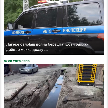
Лагере салоӏаш долча берашта, шоай балхах
дийцар мехка доазув...
07.08.2026 09:16