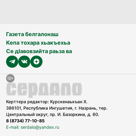
Газета белгалонаш
Кепа тохара хьакъехьа
Се дӀавовзийта раьза ва
Керттера редактор: Курскенаькъан Х.
386101, Республика Ингушетия, г. Назрань, тер.
Центральный округ, пр. И. Базоркина, д. 60.
8 (8734) 77-10-85
E-mail: serdalo@yandex.ru