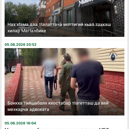
Нах хӏама даа тӏалаттача моттигий хьал тохкаш
хилар Магӏалбике
05.08.2026 20:52
Боккха тийшаболх кхостабар тӏатетташ да вай
мехкарча адвоката
05.08.2026 16:04