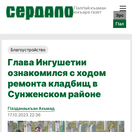
ГӀалгӀай къаман
юкъара газет
Эрс
ГӀал
Благоустройство
Глава Ингушетии
ознакомился с ходом
ремонта кладбищ в
Сунженском районе
Гӏазданаькъан Ахьмад
17.10.2023 22:36