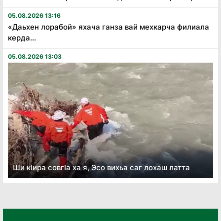
05.08.2026 13:16
«Даьхен лорабой» яхача ганза вай мехкарча филиала
керда...
05.08.2026 13:03
Ши кӏира совгӏа ха я, Эсо вихьа саг лохаш латта