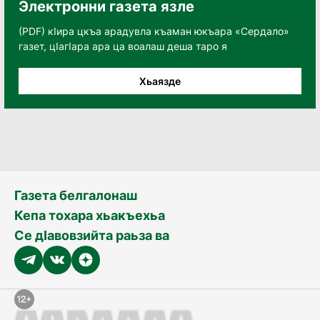
Электронни газета язле
(PDF) кӀира цкъа арадувла къаман юкъара «Сердало»
газет, цӀагӀара ара ца воалаш деша таро я
Хьаязде
Газета белгалонаш
Кепа тохара хьакъехьа
Се дӀавовзийта раьза ва