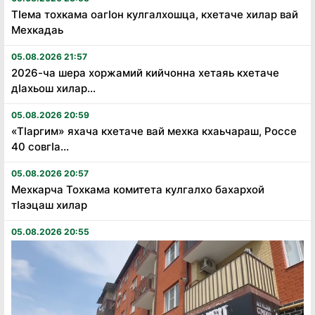
Тӏема тохкама оагӏон кулгалхошца, кхетаче хилар вай
Мехкадаь
05.08.2026 21:57
2026-ча шера хоржамий кийчонна хетаяь кхетаче
дӏахьош хилар...
05.08.2026 20:59
«Тӏаргим» яхача кхетаче вай мехка кхаьчараш, Россе
40 совгӏа...
05.08.2026 20:57
Мехкарча Тохкама комитета кулгалхо бахархой
тӏаэцаш хилар
05.08.2026 20:55