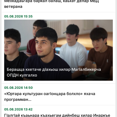
Мехкадаьгара баркал оалаш, каьхат делар МВД
ветерана
05.08.2026 15:35
Берашца кхетаче дӏахьош хилар Магӏалбикерча
ОПДН кулгалхо
05.08.2026 14:50
«Юртара культуран оагӏонцара болхло» яхача
программан...
05.08.2026 13:42
Гӏалгӏай къаьнара къахьегам дийнбеш хилар Инаркъе