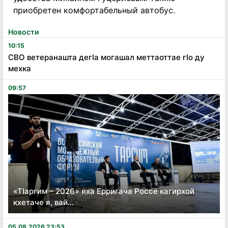
приобретен комфортабельный автобус.
Новости
10:15
СВО ветеранашта дегӏа могашал меттаоттае гӏо ду
мехка
09:57
«Тӏаргим – 2026» яха Ерригача Россе кагирхой
кхетаче я, вай...
05.08.2026 23:53