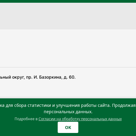
ный округ, пр. И. Базоркина, д. 60.
ка для сбора статистики и улучшения работы сайта. Продолжая 
 беча гIирсаштеи, цар дуккхача тайпаштеи тIахьожам
персональных данных.
Подробнее в
Согласии на обработку персональных данных
0 г. Учредитель: Государственное автономное учреждение
OK