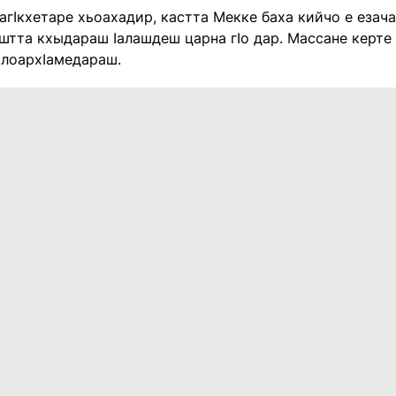
агIкхетаре хьоахадир, кастта Мекке баха кийчо е езача
штта кхыдараш Iалашдеш царна гIо дар. Массане керте 
 лоархIамедараш.