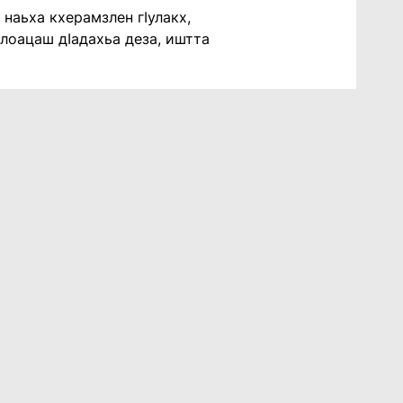
 наьха кхерамзлен гIулакх,
лоацаш дIадахьа деза, иштта