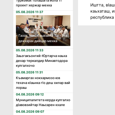
Туризмах толашагӏа йола 11
Иштта, вIаш
проект хержар мехка
каьхаташ, и
05.08.2026 11:37
республика
Газах, токах хьаӏайна латтача
декхарах дийцар мехка
05.08.2026 11:33
Заьзгакъонгий-Юртарча наьха
дехар теркалдир Минавтодора
кулгалхочо
05.08.2026 11:31
Къамаргах нокхармозо юв
техача кӏаьнка гӏо деш хилар вай
лораш
04.08.2026 09:12
Муниципалитета керда кулгалхо
дӏавовзийтар Наьсарен кхале
04.08.2026 09:07