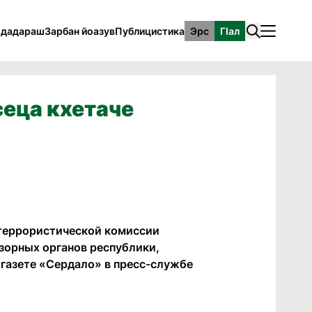
рдадараш
Зарбан йоазув
Публицистика
Эрс
ГӀал
сеца кхетаче
итеррористической комиссии
дзорных органов республики,
газете «Сердало» в пресс-службе