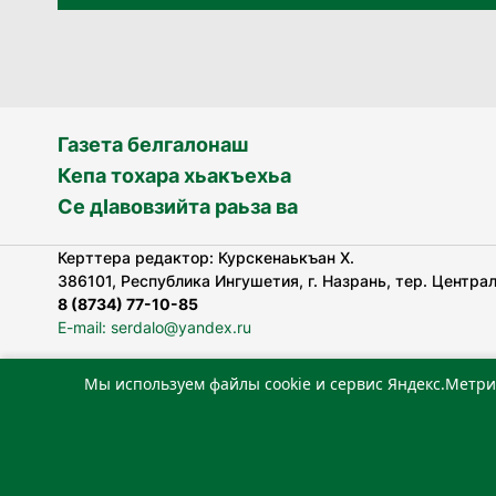
Газета белгалонаш
Кепа тохара хьакъехьа
Се дӀавовзийта раьза ва
Керттера редактор: Курскенаькъан Х.
386101, Республика Ингушетия, г. Назрань, тер. Централь
8 (8734) 77-10-85
E-mail: serdalo@yandex.ru
Мы используем файлы cookie и сервис Яндекс.Метри
«Сердало» газета арадувлар чIоагIдаьд бувзамеи, хоам
лоаттабеча Федеральни болхлоша (Роскомнадзор).
Реестровая запись СМИ: ЭЛ № ФС 77-78323 от 15.05.202
«Издательский дом «Сердало»