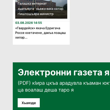
Галашка интернат
хьалъярга хьажа ваха хилар
гӏишлошъяра министр
03.08.2026 14:55
«Гвардейск» яхача Ерригача
Россе кхетачене, дакъа лоацаш
хилар...
Электронни газета 
(PDF) кӀира цкъа арадувла къаман юкъ
ца воалаш деша таро я
Хьаязде