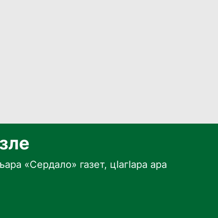
язле
ара «Сердало» газет, цӀагӀара ара