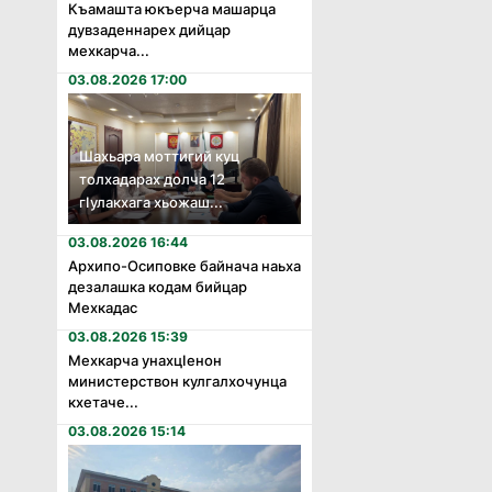
Къамашта юкъерча машарца
дувзаденнарех дийцар
мехкарча...
03.08.2026 17:00
Шахьара моттигий куц
толхадарах долча 12
гӏулакхага хьожаш...
03.08.2026 16:44
Архипо-Осиповке байнача наьха
дезалашка кодам бийцар
Мехкадас
03.08.2026 15:39
Мехкарча унахцӏенон
министерствон кулгалхочунца
кхетаче...
03.08.2026 15:14