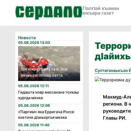
ГӀалгӀай къаман
юкъара газет
Новости
05.08.2026 13:03
Террори
дIайих
Ши кӏира совгӏа ха я, Эсо
Султиганаькъан 
вихьа саг лохаш латта
05.08.2026 12:11
Гидашта ховр массахана тохкаш
Махмуд-Али
хургда мехка
региона. В
05.08.2026 12:06
руководите
«Тӏаргим» яха Ерригача Россе
Главы РИ.
кхетаче дӏахьоргья мехка
05.08.2026 11:40