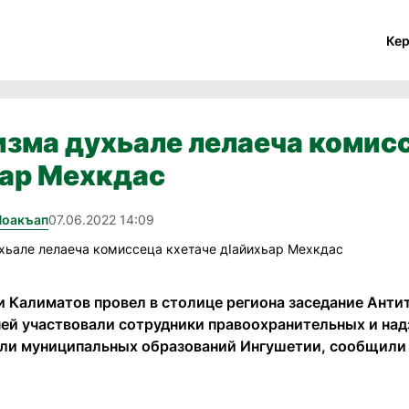
Ке
зма духьале лелаеча комис
ьар Мехкдас
Йоакъап
07.06.2022 14:09
 Калиматов провел в столице региона заседание Ант
 ней участвовали сотрудники правоохранительных и на
ли муниципальных образований Ингушетии, сообщили 