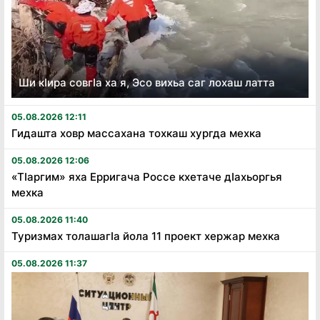
Ши кӏира совгӏа ха я, Эсо вихьа саг лохаш латта
05.08.2026 12:11
Гидашта ховр массахана тохкаш хургда мехка
05.08.2026 12:06
«Тӏаргим» яха Ерригача Россе кхетаче дӏахьоргья
мехка
05.08.2026 11:40
Туризмах толашагӏа йола 11 проект хержар мехка
05.08.2026 11:37