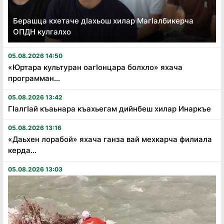
Берашца кхетаче дӏахьош хилар Магӏалбикерча
ОПДН кулгалхо
05.08.2026 14:50
«Юртара культуран оагӏонцара болхло» яхача
программан...
05.08.2026 13:42
Гӏалгӏай къаьнара къахьегам дийнбеш хилар Инаркъе
05.08.2026 13:16
«Даьхен лорабой» яхача ганза вай мехкарча филиала
керда...
05.08.2026 13:03