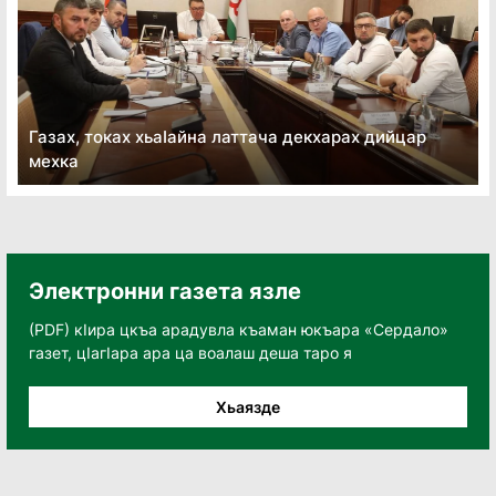
Газах, токах хьаӏайна латтача декхарах дийцар
мехка
Электронни газета язле
(PDF) кӀира цкъа арадувла къаман юкъара «Сердало»
газет, цӀагӀара ара ца воалаш деша таро я
Хьаязде