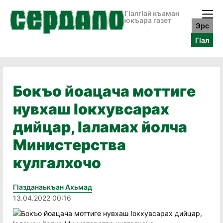
ГӀалгӀай къаман
юкъара газет
Эрс
ГӀал
Бокъо йоацача моттиге
нувхаш Iокхувсарах
дийцар, Iаламах йолча
Министерства
кулгалхочо
Гӏазданаькъан Ахьмад
13.04.2022 00:16