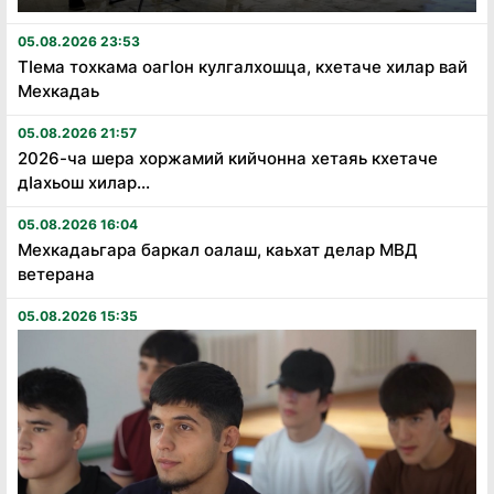
05.08.2026 23:53
Тӏема тохкама оагӏон кулгалхошца, кхетаче хилар вай
Мехкадаь
05.08.2026 21:57
2026-ча шера хоржамий кийчонна хетаяь кхетаче
дӏахьош хилар...
05.08.2026 16:04
Мехкадаьгара баркал оалаш, каьхат делар МВД
ветерана
05.08.2026 15:35