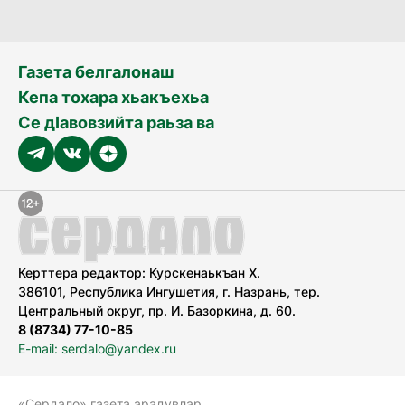
Газета белгалонаш
Кепа тохара хьакъехьа
Се дӀавовзийта раьза ва
Керттера редактор: Курскенаькъан Х.
386101, Республика Ингушетия, г. Назрань, тер.
Центральный округ, пр. И. Базоркина, д. 60.
8 (8734) 77-10-85
E-mail: serdalo@yandex.ru
«Сердало» газета арадувлар