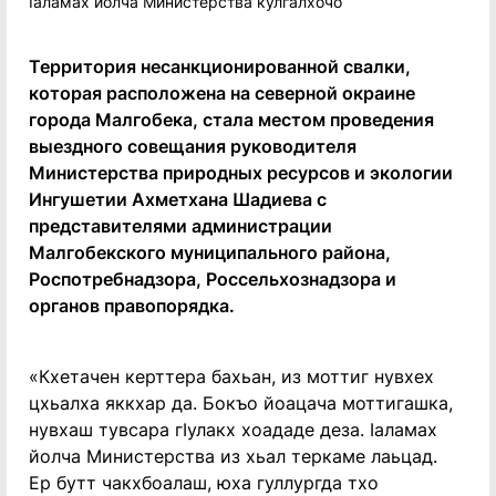
Территория несанкционированной свалки,
которая расположена на северной окраине
города Малгобека, стала местом проведения
выездного совещания руководителя
Министерства природных ресурсов и экологии
Ингушетии Ахметхана Шадиева с
представителями администрации
Малгобекского муниципального района,
Роспотребнадзора, Россельхознадзора и
органов правопорядка.
«Кхетачен керттера бахьан, из моттиг нувхех
цхьалха яккхар да. Бокъо йоацача моттигашка,
нувхаш тувсара гIулакх хоададе деза. Iаламах
йолча Министерства из хьал теркаме лаьцад.
Ер бутт чакхбоалаш, юха гуллургда тхо