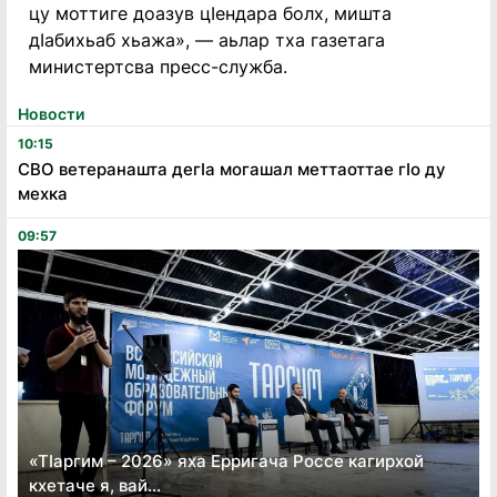
цу моттиге доазув цIендара болх, мишта
дIабихьаб хьажа», — аьлар тха газетага
министертсва пресс-служба.
Новости
10:15
СВО ветеранашта дегӏа могашал меттаоттае гӏо ду
мехка
09:57
«Тӏаргим – 2026» яха Ерригача Россе кагирхой
кхетаче я, вай...