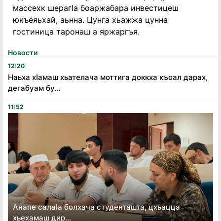
массехк шерагIа боаржабара инвестицеш
юкъеяьхай, аьнна. Цунга хьажжа цунна
гостиница таронаш а яржаргъя.
Новости
12:20
Наьха хӏамаш хьателача моттига доккха къоал дарах,
дегабуам бу...
11:52
Анапе салаӏа болхача студенташта, цхьацца
хьехамаш дир...