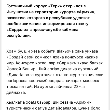
Гостиничный корпус «Терк» открылся в
Ингушетии на территории курорта «Армхи»,
развитию которого в республике уделяют
особое внимание, информировали газету
«Сердало» в пресс-службе кабмина
республики.
Хоам бу, цIи хеза событи дIахьоча хана укхаза
«Создай свой комикс» яхача конкурса чаккхе
йир. Конкурсе котваьлар «Сармак» яхача балхах
Йовлой Башир. Ший аргIах дикагIча суртанчий
«ДикагIа вола суртанча» яха конкурс технически
оагIорахьа кхоачамбоацараш хиларах массехк
тIехьатеттай. Из хургья лайчилла 23-ча
дийнахьа.
ХьалхагIа хоам баьбар, цIи хезача «Армхи»
туристически оагIув дегIайоалаяра, цунна болх