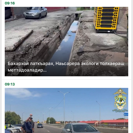
09:16
Бахархой латкъарах, Наьсарера экологи толхаераш
меттадоаладир...
09:13