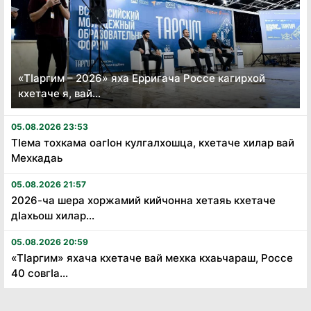
«Тӏаргим – 2026» яха Ерригача Россе кагирхой
кхетаче я, вай...
05.08.2026 23:53
Тӏема тохкама оагӏон кулгалхошца, кхетаче хилар вай
Мехкадаь
05.08.2026 21:57
2026-ча шера хоржамий кийчонна хетаяь кхетаче
дӏахьош хилар...
05.08.2026 20:59
«Тӏаргим» яхача кхетаче вай мехка кхаьчараш, Россе
40 совгӏа...