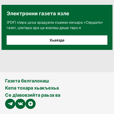
Электронни газета язле
(PDF) кӀира цкъа арадувла къаман юкъара «Сердало»
газет, цӀагӀара ара ца воалаш деша таро я
Хьаязде
Газета белгалонаш
Кепа тохара хьакъехьа
Се дӀавовзийта раьза ва