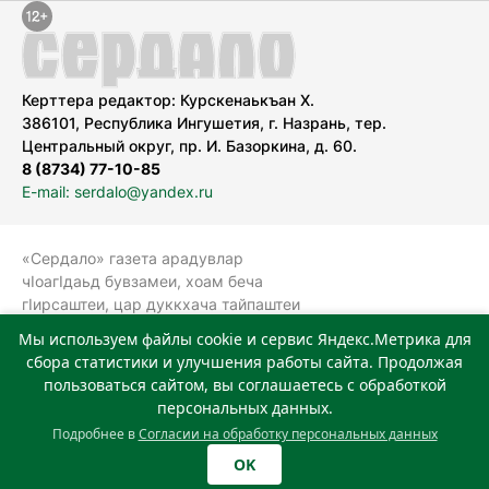
Керттера редактор: Курскенаькъан Х.
386101, Республика Ингушетия, г. Назрань, тер.
Центральный округ, пр. И. Базоркина, д. 60.
8 (8734) 77-10-85
E-mail: serdalo@yandex.ru
«Сердало» газета арадувлар
чIоагIдаьд бувзамеи, хоам беча
гIирсаштеи, цар дуккхача тайпаштеи
тIахьожам лоаттабеча Федеральни
Мы используем файлы cookie и сервис Яндекс.Метрика для
болхлоша (Роскомнадзор).
сбора статистики и улучшения работы сайта. Продолжая
Реестровая запись СМИ: ЭЛ № ФС 77-
пользоваться сайтом, вы соглашаетесь с обработкой
78323 от 15.05.2020 г. Учредитель:
персональных данных.
Государственное автономное
Подробнее в
Согласии на обработку персональных данных
учреждение «Издательский дом
OK
«Сердало»