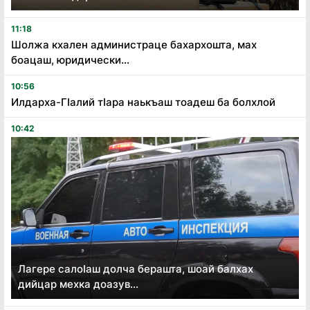
11:18
Шолжа кхален администраце бахархошта, мах
боацаш, юридически...
10:56
Илдарха-Гӏалий тӏара наькъаш тоадеш ба болхлой
10:42
Лагере салоӏаш долча берашта, шоай балхах
дийцар мехка доазув...