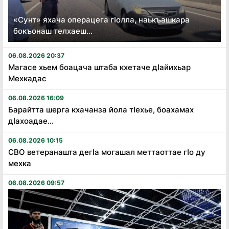
«Сунт» яхача операцега гӏолла, наькъашкара
бокъонаш телхаеш...
06.08.2026 20:37
Магасе хьем боацача штаба кхетаче дӏайихьар
Мехкадас
06.08.2026 16:09
Барайтта шерга кхачанза йола тӏехье, боахамах
дӏахоадае...
06.08.2026 10:15
СВО ветеранашта дегӏа могашал меттаоттае гӏо ду
мехка
06.08.2026 09:57