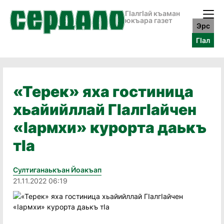
ГӀалгӀай къаман
юкъара газет
Эрс
ГӀал
«Терек» яха гостиница
хьайийллай ГIалгIайчен
«Iармхи» курорта даькъ
тIа
Султиганаькъан Йоакъап
21.11.2022 06:19