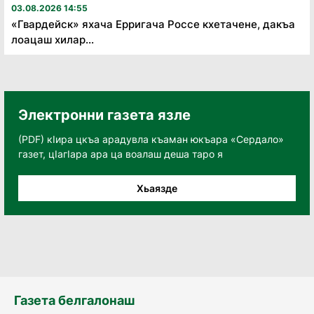
03.08.2026 14:55
«Гвардейск» яхача Ерригача Россе кхетачене, дакъа
лоацаш хилар...
Электронни газета язле
(PDF) кӀира цкъа арадувла къаман юкъара «Сердало»
газет, цӀагӀара ара ца воалаш деша таро я
Хьаязде
Газета белгалонаш