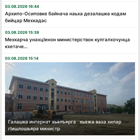
03.08.2026 16:44
Архипо-Осиповке байнача наьха дезалашка кодам
бийцар Мехкадас
03.08.2026 15:39
Мехкарча унахцӏенон министерствон кулгалхочунца
кхетаче...
03.08.2026 15:14
Галашка интернат хьалъярга хьажа ваха хилар
гӏишлошъяра министр