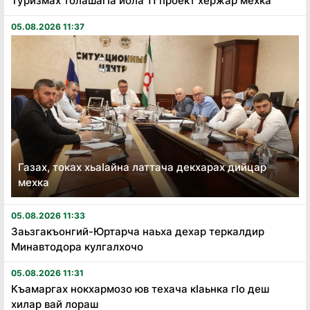
Туризмах толашагӏа йола 11 проект хержар мехка
05.08.2026 11:37
Газах, токах хьаӏайна латтача декхарах дийцар
мехка
05.08.2026 11:33
Заьзгакъонгий-Юртарча наьха дехар теркалдир
Минавтодора кулгалхочо
05.08.2026 11:31
Къамаргах нокхармозо юв техача кӏаьнка гӏо деш
хилар вай лораш