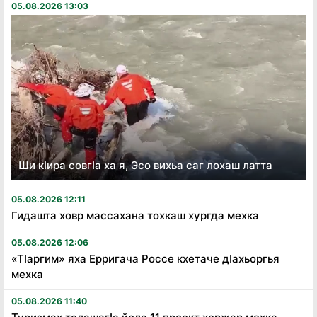
05.08.2026 13:03
Ши кӏира совгӏа ха я, Эсо вихьа саг лохаш латта
05.08.2026 12:11
Гидашта ховр массахана тохкаш хургда мехка
05.08.2026 12:06
«Тӏаргим» яха Ерригача Россе кхетаче дӏахьоргья
мехка
05.08.2026 11:40