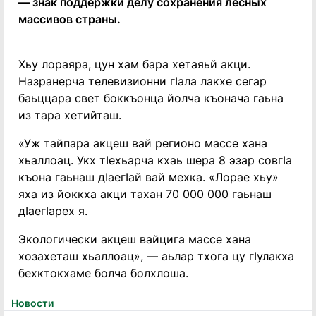
— знак поддержки делу сохранения лесных
массивов страны.
Хьу лораяра, цун хам бара хетаяьй акци.
Назранерча телевизионни гIала лакхе сегар
баьццара свет боккъонца йолча къонача гаьна
из тара хетийташ.
«Уж тайпара акцеш вай регионо массе хана
хьаллоац. Укх тIехьарча кхаь шера 8 эзар совгIа
къона гаьнаш дIаегIай вай мехка. «Лорае хьу»
яха из йоккха акци тахан 70 000 000 гаьнаш
дIаегIарех я.
Экологически акцеш вайцига массе хана
хозахеташ хьаллоац», — аьлар тхога цу гIулакха
бехктокхаме болча болхлоша.
Новости