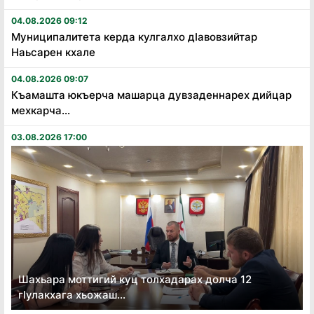
04.08.2026 09:12
Муниципалитета керда кулгалхо дӏавовзийтар
Наьсарен кхале
04.08.2026 09:07
Къамашта юкъерча машарца дувзаденнарех дийцар
мехкарча...
03.08.2026 17:00
Шахьара моттигий куц толхадарах долча 12
гӏулакхага хьожаш...