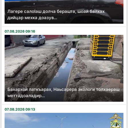
Лагере салоӏаш долча берашта, шоай балхах
дийцар мехка доазув...
07.08.2026 09:16
Бахархой латкъарах, Наьсарера экологи толхаераш
меттадоаладир...
07.08.2026 09:13