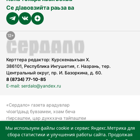
Се дӀавовзийта раьза ва
Керттера редактор: Курскенаькъан Х.
386101, Республика Ингушетия, г. Назрань, тер.
Центральный округ, пр. И. Базоркина, д. 60.
8 (8734) 77-10-85
E-mail: serdalo@yandex.ru
«Сердало» газета арадувлар
чIоагIдаьд бувзамеи, хоам беча
гIирсаштеи, цар дуккхача тайпаштеи
тIахьожам лоаттабеча Федеральни
Мы используем файлы cookie и сервис Яндекс.Метрика для
болхлоша (Роскомнадзор).
сбора статистики и улучшения работы сайта. Продолжая
Реестровая запись СМИ: ЭЛ № ФС 77-