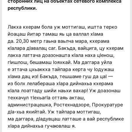
сторонних лиц на объектах сетевого комплекса
республики.
Лакха кхерам бола уж моттигаш, иштта терко
йоацаш йитар тамаш яь ца валлал хIама
да. 20,30 метр гаьна ваьлча мара, кхерама
кIалара дIавалац саг. Бакъда, вайцига, цу кхерам
лакха латтача доазонашта кIала наха цIенош,
гIишлош, бешамаш Iояхкай. Ма даггара уйла
е эттача цхьаккха тайпара керта чу Iодужаш
хIама дац из! Бакъда, тешшаме гуш да цаI —
из болх лелабераша хIара дийнахьа кхерама
кIала лоаттаду шийи наьхи вахар! Уж доазонаш
техкачул тIехьагIа оттаяь акташ,
администрацешка, Ростехнадзоре, Прокуратуре
дIа-хьа яхийтай. Уж тайпара моттигаш,
ма даггара, дIадувцаш латташе а вай республике
хIара дийнахьа гучаювлаш я.