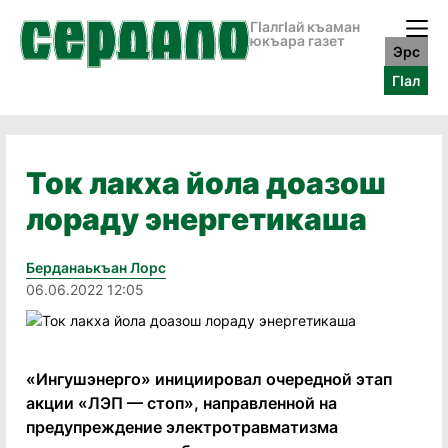
ГӀалгӀай къаман
юкъара газет
Эрс
ГӀал
Ток лакха йола доазош
лораду энергетикаша
Берданаькъан Лорс
06.06.2022 12:05
«Ингушэнерго» инициировал очередной этап
акции «ЛЭП — стоп», направленной на
предупреждение электротравматизма