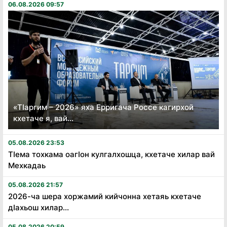
06.08.2026 09:57
«Тӏаргим – 2026» яха Ерригача Россе кагирхой
кхетаче я, вай...
05.08.2026 23:53
Тӏема тохкама оагӏон кулгалхошца, кхетаче хилар вай
Мехкадаь
05.08.2026 21:57
2026-ча шера хоржамий кийчонна хетаяь кхетаче
дӏахьош хилар...
05.08.2026 20:59