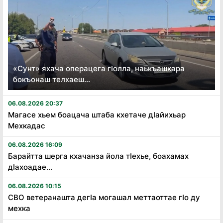
«Сунт» яхача операцега гӏолла, наькъашкара
бокъонаш телхаеш...
06.08.2026 20:37
Магасе хьем боацача штаба кхетаче дӏайихьар
Мехкадас
06.08.2026 16:09
Барайтта шерга кхачанза йола тӏехье, боахамах
дӏахоадае...
06.08.2026 10:15
СВО ветеранашта дегӏа могашал меттаоттае гӏо ду
мехка