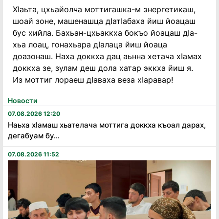
ХIаьта, цхьайолча моттигашка-м энергетикаш,
шоай зоне, машенашца дIатIабаха йиш йоацаш
бус хийла. Бахьан-цхьаккха бокъо йоацаш дIа-
хьа лоац, гонахьара дIалаца йиш йоаца
доазонаш. Наха доккха дац аьнна хетача хIамах
доккха зе, зулам деш дола хатар эккха йиш я.
Из моттиг лораеш дIаваха веза хIаравар!
Новости
07.08.2026 12:20
Наьха хӏамаш хьателача моттига доккха къоал дарах,
дегабуам бу...
07.08.2026 11:52