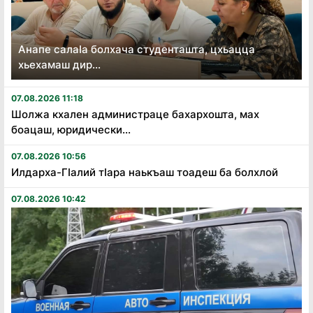
Анапе салаӏа болхача студенташта, цхьацца
хьехамаш дир...
07.08.2026 11:18
Шолжа кхален администраце бахархошта, мах
боацаш, юридически...
07.08.2026 10:56
Илдарха-Гӏалий тӏара наькъаш тоадеш ба болхлой
07.08.2026 10:42