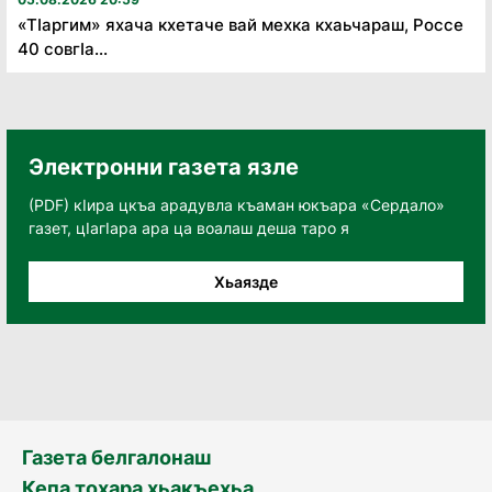
«Тӏаргим» яхача кхетаче вай мехка кхаьчараш, Россе
40 совгӏа...
Электронни газета язле
(PDF) кӀира цкъа арадувла къаман юкъара «Сердало»
газет, цӀагӀара ара ца воалаш деша таро я
Хьаязде
Газета белгалонаш
Кепа тохара хьакъехьа