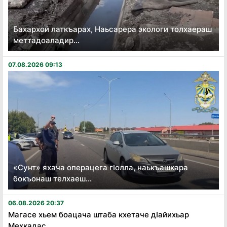
Бахархой латкъарах, Наьсарера экологи толхаераш
меттадоаладир...
07.08.2026 09:13
«Сунт» яхача операцега гӏолла, наькъашкара
бокъонаш телхаеш...
06.08.2026 20:37
Магасе хьем боацача штаба кхетаче дӏайихьар
Мехкадас