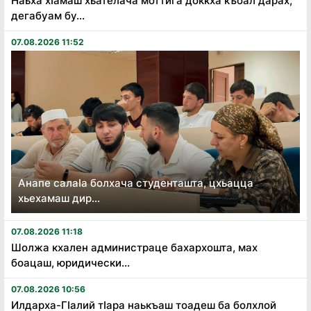
Наьха хӏамаш хьателача моттига доккха къоал дарах,
дегабуам бу...
07.08.2026 11:52
Анапе салаӏа болхача студенташта, цхьацца
хьехамаш дир...
07.08.2026 11:18
Шолжа кхален администраце бахархошта, мах
боацаш, юридически...
07.08.2026 10:56
Илдарха-Гӏалий тӏара наькъаш тоадеш ба болхлой