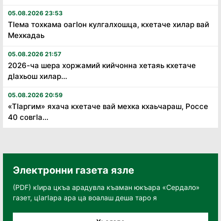
05.08.2026 23:53
Тӏема тохкама оагӏон кулгалхошца, кхетаче хилар вай
Мехкадаь
05.08.2026 21:57
2026-ча шера хоржамий кийчонна хетаяь кхетаче
дӏахьош хилар...
05.08.2026 20:59
«Тӏаргим» яхача кхетаче вай мехка кхаьчараш, Россе
40 совгӏа...
Электронни газета язле
(PDF) кӀира цкъа арадувла къаман юкъара «Сердало»
газет, цӀагӀара ара ца воалаш деша таро я