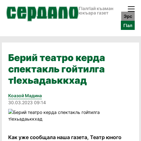
ГӀалгӀай къаман
юкъара газет
Эрс
ГӀал
Берий театро керда
спектакль гойтилга
тIехьадаьккхад
Коазой Мадина
30.03.2023 09:14
Как уже сообщала наша газета, Театр юного