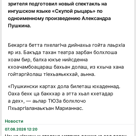
зрителя подготовил новый спектакль на
ингушском языке «Скупой рыцарь» по
одноименному произведению Александра
Пушкина.
Бекарга бетта пхелагIча дийнахьа гойта лаьрхIа
яр из. Бакъда тахан театра зарбан болхлоша
хоам бир, балха юкъе нийсденна
кхоачамбоацараш бахьан долаш, из кхыча хана
гойтаргйолаш тIехьаяьккхай, аьнна.
«Пушкински картах дола билеташ юхаденнад.
Оаха бехк ца баккхар а этта хьал кхетадар
а дех», — аьлар ТЮЗа болхлочо
ПхьаргIаланаькъан Марианнас.
Новости
07.08.2026 12:20