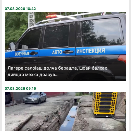
07.08.2026 10:42
Лагере салоӏаш долча берашта, шоай балхах
дийцар мехка доазув...
07.08.2026 09:16