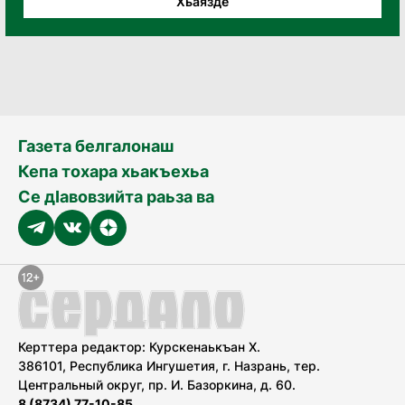
Хьаязде
Газета белгалонаш
Кепа тохара хьакъехьа
Се дӀавовзийта раьза ва
Керттера редактор: Курскенаькъан Х.
386101, Республика Ингушетия, г. Назрань, тер.
Центральный округ, пр. И. Базоркина, д. 60.
8 (8734) 77-10-85