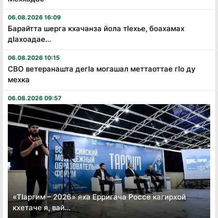
06.08.2026 16:09
Барайтта шерга кхачанза йола тӏехье, боахамах
дӏахоадае...
06.08.2026 10:15
СВО ветеранашта дегӏа могашал меттаоттае гӏо ду
мехка
06.08.2026 09:57
«Тӏаргим – 2026» яха Ерригача Россе кагирхой
кхетаче я, вай...