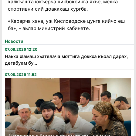
халкъашта юкъерча кикбоксинга яхье, мехка
спортивни сий доаккхаш хургба.
«Карарча хана, уж Кисловодске цунга кийчо еш
ба», - аьлар министрий кабинете.
Новости
07.08.2026 12:20
Наьха хӏамаш хьателача моттига доккха къоал дарах,
дегабуам бу...
07.08.2026 11:52