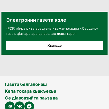
Электронни газета язле
(PDF) кӀира цкъа арадувла къаман юкъара «Сердало»
газет, цӀагӀара ара ца воалаш деша таро я
Хьаязде
Газета белгалонаш
Кепа тохара хьакъехьа
Се дӀавовзийта раьза ва