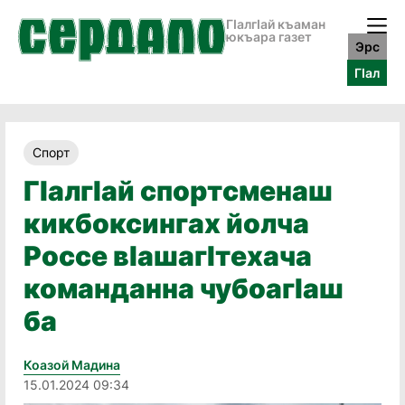
ГӀалгӀай къаман
юкъара газет
Эрс
ГӀал
Спорт
ГӀалгӀай спортсменаш
кикбоксингах йолча
Россе вӀашагӀтехача
команданна чубоагӀаш
ба
Коазой Мадина
15.01.2024 09:34