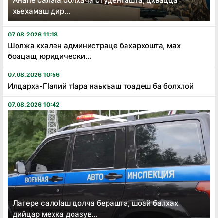
Анапе салаӏа болхача студенташта, цхьацца
хьехамаш дир...
07.08.2026 11:18
Шолжа кхален администраце бахархошта, мах
боацаш, юридически...
07.08.2026 10:56
Илдарха-Гӏалий тӏара наькъаш тоадеш ба болхлой
07.08.2026 10:42
Лагере салоӏаш долча берашта, шоай балхах
дийцар мехка доазув...