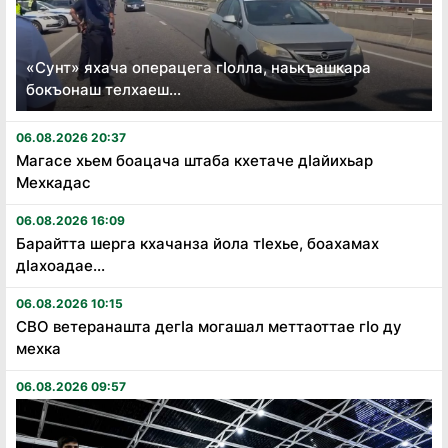
«Сунт» яхача операцега гӏолла, наькъашкара
бокъонаш телхаеш...
06.08.2026 20:37
Магасе хьем боацача штаба кхетаче дӏайихьар
Мехкадас
06.08.2026 16:09
Барайтта шерга кхачанза йола тӏехье, боахамах
дӏахоадае...
06.08.2026 10:15
СВО ветеранашта дегӏа могашал меттаоттае гӏо ду
мехка
06.08.2026 09:57