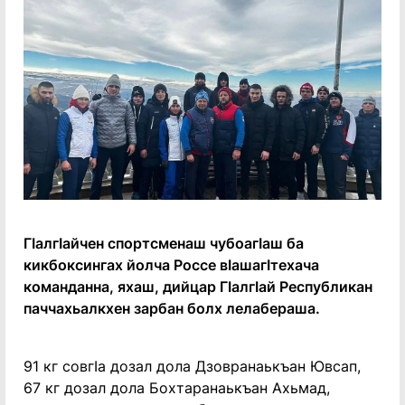
ГӀалгӀайчен спортсменаш чубоагӀаш ба
кикбоксингах йолча Россе вӀашагӀтехача
команданна, яхаш, дийцар ГӀалгӀай Республикан
паччахьалкхен зарбан болх лелабераша.
91 кг совгӀа дозал дола Дзовранаькъан Ювсап,
67 кг дозал дола Бохтаранаькъан Ахьмад,