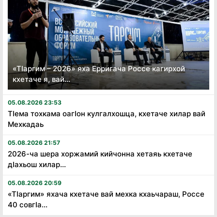
«Тӏаргим – 2026» яха Ерригача Россе кагирхой
кхетаче я, вай...
05.08.2026 23:53
Тӏема тохкама оагӏон кулгалхошца, кхетаче хилар вай
Мехкадаь
05.08.2026 21:57
2026-ча шера хоржамий кийчонна хетаяь кхетаче
дӏахьош хилар...
05.08.2026 20:59
«Тӏаргим» яхача кхетаче вай мехка кхаьчараш, Россе
40 совгӏа...