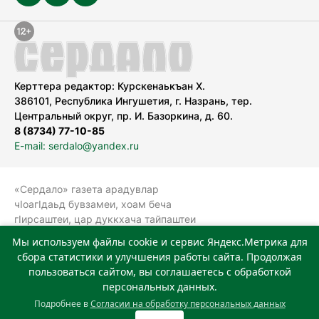
Керттера редактор: Курскенаькъан Х.
386101, Республика Ингушетия, г. Назрань, тер.
Центральный округ, пр. И. Базоркина, д. 60.
8 (8734) 77-10-85
E-mail: serdalo@yandex.ru
«Сердало» газета арадувлар
чIоагIдаьд бувзамеи, хоам беча
гIирсаштеи, цар дуккхача тайпаштеи
тIахьожам лоаттабеча Федеральни
Мы используем файлы cookie и сервис Яндекс.Метрика для
болхлоша (Роскомнадзор).
сбора статистики и улучшения работы сайта. Продолжая
Реестровая запись СМИ: ЭЛ № ФС 77-
пользоваться сайтом, вы соглашаетесь с обработкой
78323 от 15.05.2020 г. Учредитель:
персональных данных.
Государственное автономное
Подробнее в
Согласии на обработку персональных данных
учреждение «Издательский дом