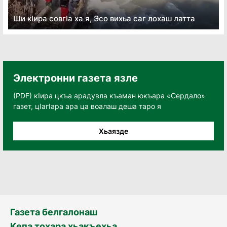
Ши кӏира совгӏа ха я, Эсо вихьа саг лохаш латта
Электронни газета язле
(PDF) кӀира цкъа арадувла къаман юкъара «Сердало»
газет, цӀагӀара ара ца воалаш деша таро я
Хьаязде
Газета белгалонаш
Кепа тохара хьакъехьа