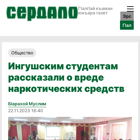
ГӀалгӀай къаман
юкъара газет
Эрс
ГӀал
Общество
Ингушским студентам
рассказали о вреде
наркотических средств
Бӏарахой Муслим
22.11.2023 16:40