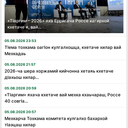
«Тӏаргим – 2026» яха Ерригача Россе кагирхой
кхетаче я, вай...
05.08.2026 23:53
Тӏема тохкама оагӏон кулгалхошца, кхетаче хилар вай
Мехкадаь
05.08.2026 21:57
2026-ча шера хоржамий кийчонна хетаяь кхетаче
дӏахьош хилар...
05.08.2026 20:59
«Тӏаргим» яхача кхетаче вай мехка кхаьчараш, Россе
40 совгӏа...
05.08.2026 20:57
Мехкарча Тохкама комитета кулгалхо бахархой
тӏаэцаш хилар