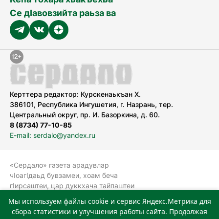
Се дӀавовзийта раьза ва
Керттера редактор: Курскенаькъан Х.
386101, Республика Ингушетия, г. Назрань, тер.
Центральный округ, пр. И. Базоркина, д. 60.
8 (8734) 77-10-85
E-mail: serdalo@yandex.ru
«Сердало» газета арадувлар
чIоагIдаьд бувзамеи, хоам беча
гIирсаштеи, цар дуккхача тайпаштеи
тIахьожам лоаттабеча Федеральни
Мы используем файлы cookie и сервис Яндекс.Метрика для
болхлоша (Роскомнадзор).
сбора статистики и улучшения работы сайта. Продолжая
Реестровая запись СМИ: ЭЛ № ФС 77-