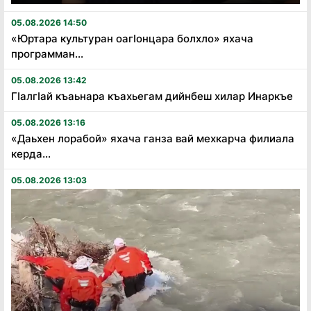
05.08.2026 14:50
«Юртара культуран оагӏонцара болхло» яхача
программан...
05.08.2026 13:42
Гӏалгӏай къаьнара къахьегам дийнбеш хилар Инаркъе
05.08.2026 13:16
«Даьхен лорабой» яхача ганза вай мехкарча филиала
керда...
05.08.2026 13:03