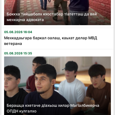
Боккха тийшаболх кхостабар тӏатетташ да вай
мехкарча адвоката
05.08.2026 16:04
Мехкадаьгара баркал оалаш, каьхат делар МВД
ветерана
05.08.2026 15:35
Берашца кхетаче дӏахьош хилар Магӏалбикерча
ОПДН кулгалхо