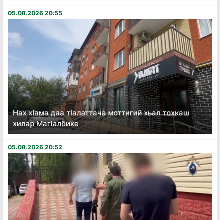
05.08.2026 20:55
Нах хӏама даа тӏалаттача моттигий хьал тохкаш
хилар Магӏалбике
05.08.2026 20:52