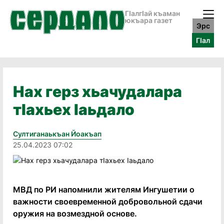
ГӀалгӀай къаман
юкъара газет
Эрс
ГӀал
Нах герз хьачудалара
тIахьех Iаьдало
Султиганаькъан Йоакъап
25.04.2023 07:02
МВД по РИ напомнили жителям Ингушетии о
важности своевременной добровольной сдачи
оружия на возмездной основе.