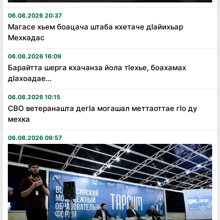
06.08.2026 20:37
Магасе хьем боацача штаба кхетаче дӏайихьар
Мехкадас
06.08.2026 16:09
Барайтта шерга кхачанза йола тӏехье, боахамах
дӏахоадае...
06.08.2026 10:15
СВО ветеранашта дегӏа могашал меттаоттае гӏо ду
мехка
06.08.2026 09:57