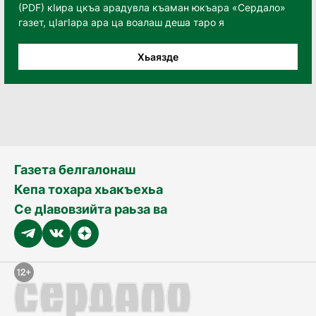
(PDF) кӀира цкъа арадувла къаман юкъара «Сердало»
газет, цӀагӀара ара ца воалаш деша таро я
Хьаязде
Газета белгалонаш
Кепа тохара хьакъехьа
Се дӀавовзийта раьза ва