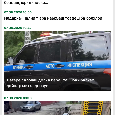
боацаш, юридически...
07.08.2026 10:56
Илдарха-Гӏалий тӏара наькъаш тоадеш ба болхлой
07.08.2026 10:42
Лагере салоӏаш долча берашта, шоай балхах
дийцар мехка доазув...
07.08.2026 09:16