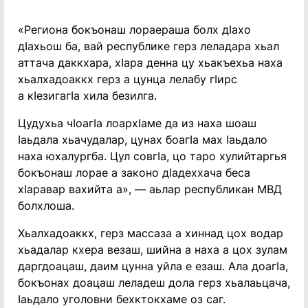
«Региона бокъонаш лораераша болх дIахо
дIахьош ба, вай республике герз леладара хьал
аттача даккхара, хIара денна цу хьакъехьа наха
хьалхадоаккх герз а цунца лелабу гIирс
а кIезигагIа хила безилга.
Цудухьа чIоагIа лоархIаме да из наха шоаш
Iаьдала хьачудалар, цунах боагIа мах Iаьдало
наха юхалургба. Цул совгIа, цо таро хулийтаргья
бокъонаш лорае а законо дIадеххача беса
хIаравар вахийта а», — аьлар республикан МВД
болхлоша.
Хьалхадоаккх, герз массаза а хиннад цох водар
хьадалар кхера везаш, шийна а наха а цох зулам
даргдоацаш, даим цунна уйла е езаш. Ала доагIа,
бокъонах доацаш леладеш дола герз хьалаьцача,
Iаьдало уголовни бехктокхаме оз саг.