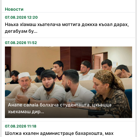
Новости
07.08.2026 12:20
Наьха хӏамаш хьателача моттига доккха къоал дарах,
дегабуам бу...
07.08.2026 11:52
Анапе салаӏа болхача студенташта, цхьацца
хьехамаш дир...
07.08.2026 11:18
Шолжа кхален администраце бахархошта, мах