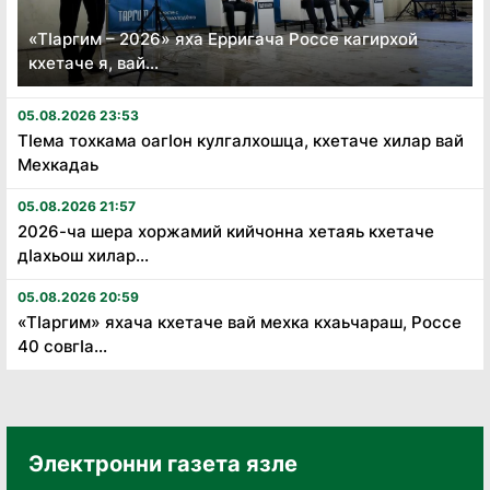
«Тӏаргим – 2026» яха Ерригача Россе кагирхой
кхетаче я, вай...
05.08.2026 23:53
Тӏема тохкама оагӏон кулгалхошца, кхетаче хилар вай
Мехкадаь
05.08.2026 21:57
2026-ча шера хоржамий кийчонна хетаяь кхетаче
дӏахьош хилар...
05.08.2026 20:59
«Тӏаргим» яхача кхетаче вай мехка кхаьчараш, Россе
40 совгӏа...
Электронни газета язле