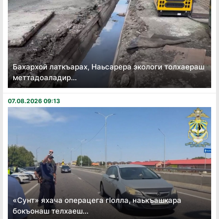
Бахархой латкъарах, Наьсарера экологи толхаераш
меттадоаладир...
07.08.2026 09:13
«Сунт» яхача операцега гӏолла, наькъашкара
бокъонаш телхаеш...