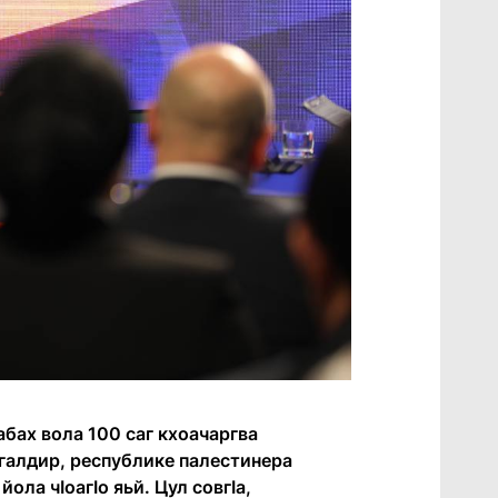
абах вола 100 саг кхоачаргва
лгалдир, республике палестинера
ола чӀоагӀо яьй. Цул совгӀа,