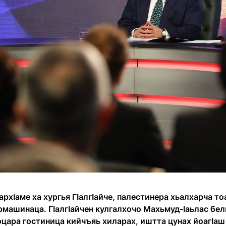
рхӀаме ха хургья ГӀалгӀайче, палестинера хьалхарча то
рмашинаца. ГӀалгӀайчен кулгалхочо Махьмуд-Ӏаьлас бе
эцара гостиница кийчъяь хиларах, иштта цунах йоагӀаш й