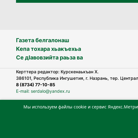
Газета белгалонаш
Кепа тохара хьакъехьа
Се дӀавовзийта раьза ва
Керттера редактор: Курскенаькъан Х.
386101, Республика Ингушетия, г. Назрань, тер. Централь
8 (8734) 77-10-85
E-mail: serdalo@yandex.ru
Мы используем файлы cookie и сервис Яндекс.Метри
«Сердало» газета арадувлар чIоагIдаьд бувзамеи, хоам
лоаттабеча Федеральни болхлоша (Роскомнадзор).
Реестровая запись СМИ: ЭЛ № ФС 77-78323 от 15.05.202
«Издательский дом «Сердало»