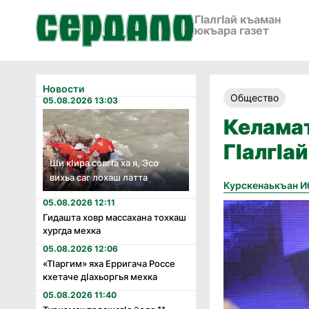
ГӀалгӀай къаман
юкъара газет
Новости
Общество
05.08.2026 13:03
Келама
ГӀалгӀа
Ши кӏира совгӏа ха я, Эсо
вихьа саг лохаш латта
Курскенаькъан И
05.08.2026 12:11
Гидашта ховр массахана тохкаш
хургда мехка
05.08.2026 12:06
«Тӏаргим» яха Ерригача Россе
кхетаче дӏахьоргья мехка
05.08.2026 11:40