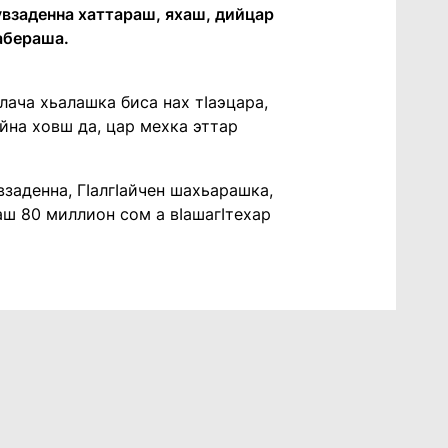
увзаденна хаттараш, яхаш, дийцар
абераша.
лача хьалашка биса нах тӀаэцара,
айна ховш да, цар мехка эттар
взаденна, ГӀалгӀайчен шахьарашка,
аш 80 миллион сом а вӀашагӀтехар