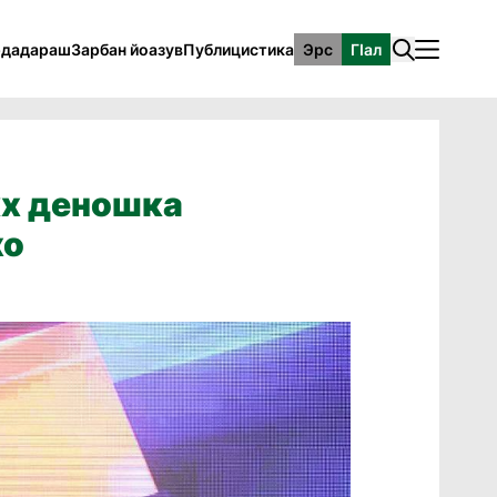
рдадараш
Зарбан йоазув
Публицистика
Эрс
ГӀал
кх деношка
хо