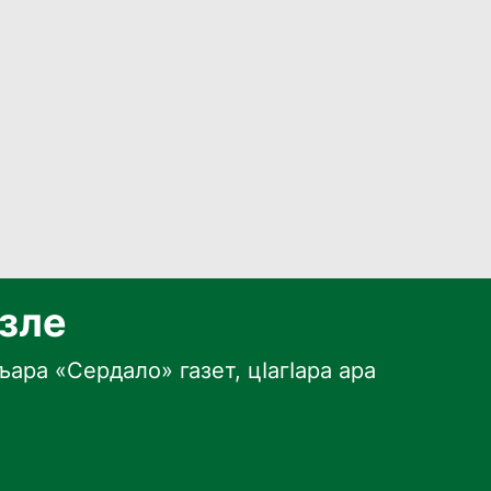
язле
ара «Сердало» газет, цӀагӀара ара