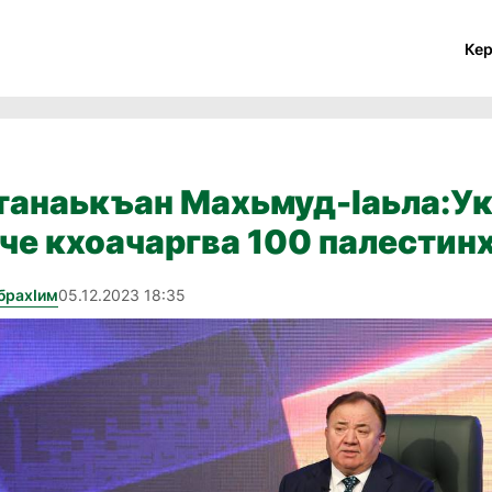
Ке
танаькъан Махьмуд-Ӏаьла:У
йче кхоачаргва 100 палестин
брахӏим
05.12.2023 18:35