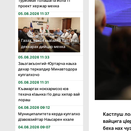
Туризмах толашагӏа йола 11
проект хержар мехка
05.08.2026 11:37
Газах, токах хьаӏайна латтача
декхарах дийцар мехка
05.08.2026 11:33
Заьзгакъонгий-Юртарча наьха
дехар теркалдир Минавтодора
кулгалхочо
05.08.2026 11:31
Къамаргах нокхармозо юв
техача кӏаьнка гӏо деш хилар вай
лораш
04.08.2026 09:12
Кастлуш лоа
Муниципалитета керда кулгалхо
дӏавовзийтар Наьсарен кхале
вайцига цӀе
04.08.2026 09:07
беха нах чу