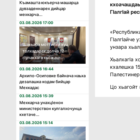
Къамашта юкъерча машарца
кхоачашдаьд
дувзаденнарех дийцар
ГӀалгӀай ре
мехкарча...
03.08.2026 17:00
«Республика
ГӀалгӀайче 
Шахьара моттигий куц
унзара хьал
толхадарах долча 12
гӏулакхага хьожаш...
ХьалхагӀа х
кхалешка 15
03.08.2026 16:44
Палестинер
Архипо-Осиповке байнача наьха
дезалашка кодам бийцар
Цо хьагойт 
Мехкадас
03.08.2026 15:39
Мехкарча унахцӏенон
министерствон кулгалхочунца
кхетаче...
03.08.2026 15:14