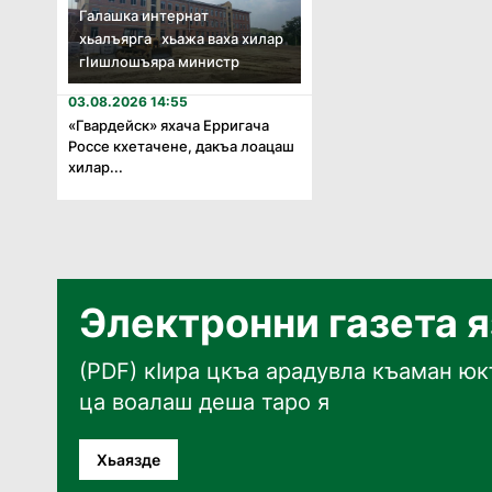
Галашка интернат
хьалъярга хьажа ваха хилар
гӏишлошъяра министр
03.08.2026 14:55
«Гвардейск» яхача Ерригача
Россе кхетачене, дакъа лоацаш
хилар...
Электронни газета 
(PDF) кӀира цкъа арадувла къаман юкъ
ца воалаш деша таро я
Хьаязде