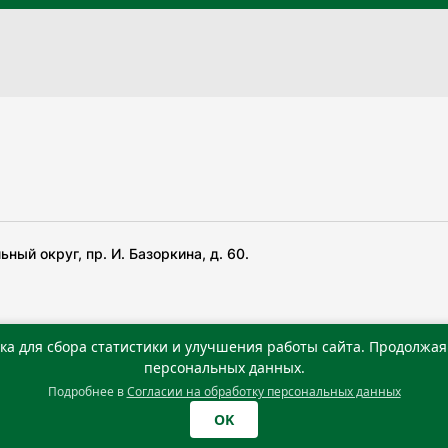
ный округ, пр. И. Базоркина, д. 60.
ка для сбора статистики и улучшения работы сайта. Продолжая 
 беча гIирсаштеи, цар дуккхача тайпаштеи тIахьожам
персональных данных.
Подробнее в
Согласии на обработку персональных данных
0 г. Учредитель: Государственное автономное учреждение
OK