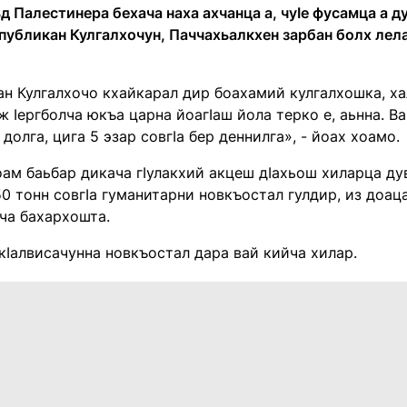
 Палестинера бехача наха ахчанца а, чуӀе фусамца а д
спубликан Кулгалхочун, Паччахьалкхен зарбан болх лел
н Кулгалхочо кхайкарал дир боахамий кулгалхошка, ха
уж Ӏергболча юкъа царна йоагӀаш йола терко е, аьнна. В
 долга, цига 5 эзар совгӀа бер деннилга», - йоах хоамо.
оам баьбар дикача гӀулакхий акцеш дӀахьош хиларца ду
0 тонн совгӀа гуманитарни новкъостал гулдир, из доац
ча бахархошта.
кӀалвисачунна новкъостал дара вай кийча хилар.