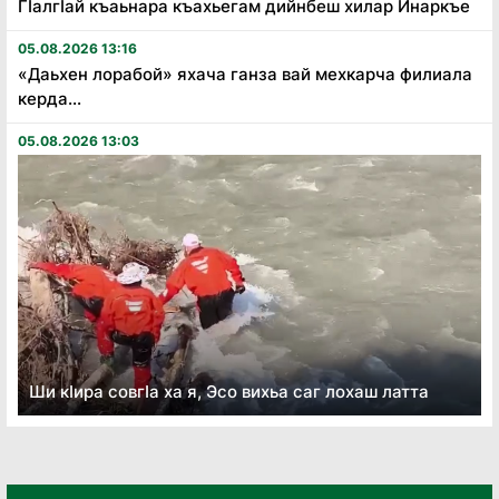
Гӏалгӏай къаьнара къахьегам дийнбеш хилар Инаркъе
05.08.2026 13:16
«Даьхен лорабой» яхача ганза вай мехкарча филиала
керда...
05.08.2026 13:03
Ши кӏира совгӏа ха я, Эсо вихьа саг лохаш латта