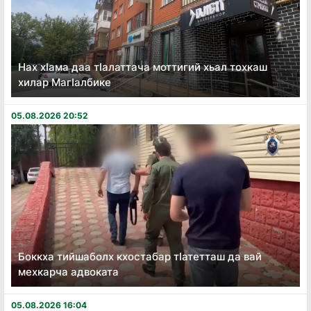
Нах хӏама даа тӏалаттача моттигий хьал тохкаш
хилар Магӏалбике
05.08.2026 20:52
Боккха тийшаболх кхостабар тӏатетташ да вай
мехкарча адвоката
05.08.2026 16:04