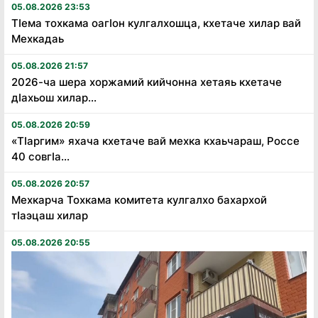
05.08.2026 23:53
Тӏема тохкама оагӏон кулгалхошца, кхетаче хилар вай
Мехкадаь
05.08.2026 21:57
2026-ча шера хоржамий кийчонна хетаяь кхетаче
дӏахьош хилар...
05.08.2026 20:59
«Тӏаргим» яхача кхетаче вай мехка кхаьчараш, Россе
40 совгӏа...
05.08.2026 20:57
Мехкарча Тохкама комитета кулгалхо бахархой
тӏаэцаш хилар
05.08.2026 20:55