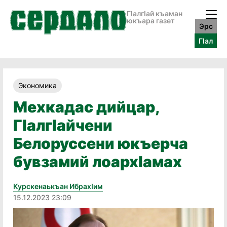
ГӀалгӀай къаман
юкъара газет
Эрс
ГӀал
Экономика
Мехкадас дийцар,
ГIалгIайчени
Белоруссени юкъерча
бувзамий лоархIамах
Курскенаькъан Ибрахӏим
15.12.2023 23:09