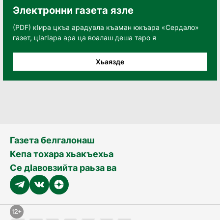
Электронни газета язле
(PDF) кӀира цкъа арадувла къаман юкъара «Сердало»
газет, цӀагӀара ара ца воалаш деша таро я
Хьаязде
Газета белгалонаш
Кепа тохара хьакъехьа
Се дӀавовзийта раьза ва