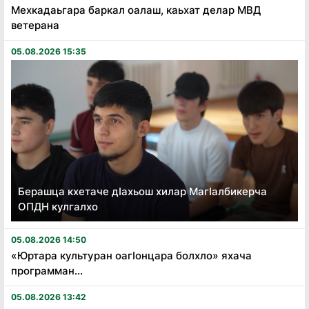
Мехкадаьгара баркал оалаш, каьхат делар МВД
ветерана
05.08.2026 15:35
Берашца кхетаче дӏахьош хилар Магӏалбикерча
ОПДН кулгалхо
05.08.2026 14:50
«Юртара культуран оагӏонцара болхло» яхача
программан...
05.08.2026 13:42