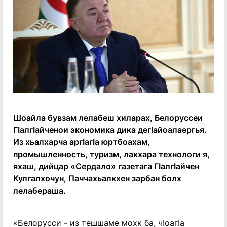
Шоайла бувзам лелабеш хиларах, Белоруссеи
ГIалгIайченои экономика дика дегIайоалаергья.
Из хьалхарча аргIагIа юртбоахам,
промышленность, туризм, лакхара технологи я,
яхаш, дийцар «Сердало» газетага ГIалгIайчен
Кулгалхочун, Паччахьалкхен зарбан болх
лелабераша.
«Белорусси - из тешшаме мохк ба, чIоагIа