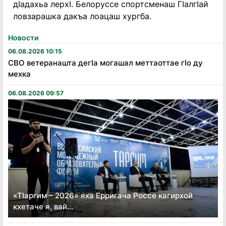
дIадахьа лерхI. Белоруссе спортсменаш ГIалгIай
ловзарашка дакъа лоацаш хургба.
Новости
06.08.2026 10:15
СВО ветеранашта дегӏа могашал меттаоттае гӏо ду
мехка
06.08.2026 09:57
«Тӏаргим – 2026» яха Ерригача Россе кагирхой
кхетаче я, вай...