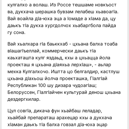
кулгалхо а волаш. Из Россе тешшаме новкъост
ва, дукхача шерашка бувзам лелабеш хьавоагIа.
Вай воайла дIа-юха эца а Iомаде а хIама да, цу
даькъ тIа дукха хургдолчох хьабаргбола пайда
гу сона.
Вай хьалхара гIа баьккхаб - цхьана балха тоаба
вIашагIъеллай, коммерчески даькъ тIа
каьхаташта кулг яздаьд, кхы а цхьацца йола
проекташ я цхьана дIаяхьа лерхIаш», - аьлар
мехка Кулгалхочо. Иштта цо белгалдир, кастлуш
цхьана дIахьош йолча проекташка, ГIалгIай
Республикан 100 шу дизара чудоагIаш;
Белоруссен, ГIалгIайчен культурай денош цхьана
дездергхилар.
Цул совгIа, дикача фун хьайбаш леладар,
хьайбай препараташ арахецар кхы а дукхача
хIаман даькъ тIа балха говзал дIа-юха эцар