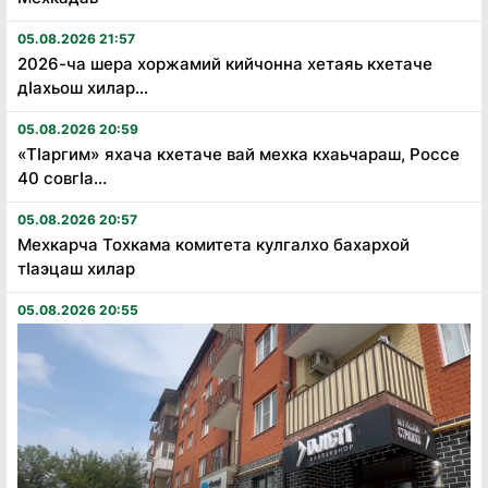
05.08.2026 21:57
2026-ча шера хоржамий кийчонна хетаяь кхетаче
дӏахьош хилар...
05.08.2026 20:59
«Тӏаргим» яхача кхетаче вай мехка кхаьчараш, Россе
40 совгӏа...
05.08.2026 20:57
Мехкарча Тохкама комитета кулгалхо бахархой
тӏаэцаш хилар
05.08.2026 20:55