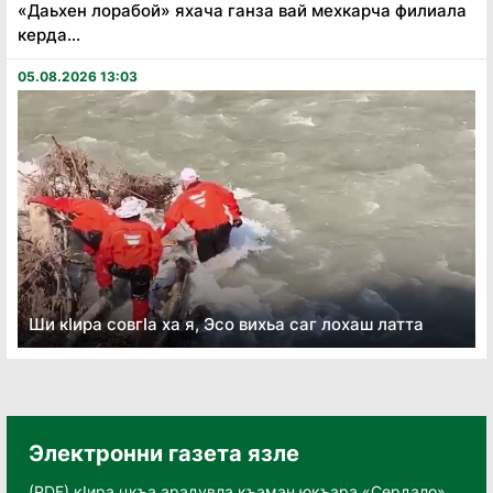
«Даьхен лорабой» яхача ганза вай мехкарча филиала
керда...
05.08.2026 13:03
Ши кӏира совгӏа ха я, Эсо вихьа саг лохаш латта
Электронни газета язле
(PDF) кӀира цкъа арадувла къаман юкъара «Сердало»