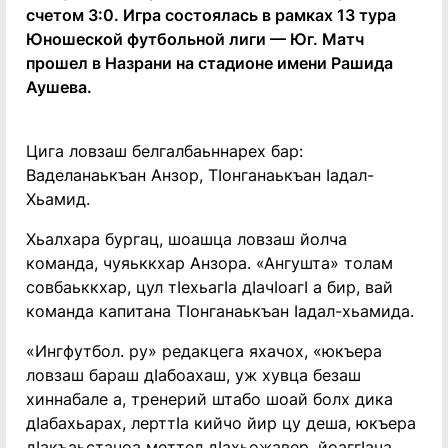
счетом 3:0. Игра состоялась в рамках 13 тура
Юношеской футбольной лиги — Юг. Матч
прошел в Назрани на стадионе имени Рашида
Аушева.
Цига ловзаш белгалбаьннарех бар:
Ваделанаькъан Анзор, ТIонганаькъан Iадал-
Хьамид.
Хьалхара бургац, шоашца ловзаш йолча
команда, чуяьккхар Анзора. «Ангушта» толам
совбаьккхар, цул тIехьагIа дIачIоагI а бир, вай
команда капитана ТIонганаькъан Iадал-хьамида.
«Ингфутбол. ру» редакцега яхачох, «юкъера
ловзаш бараш дIабоахаш, уж хувца безаш
хиннабале а, тренерий штабо шоай болх дика
дIабахьарах, лерттIа кийчо йир цу деша, юкъера
дIакъаьстачоа меттел дIахьожавер, йоаггIача