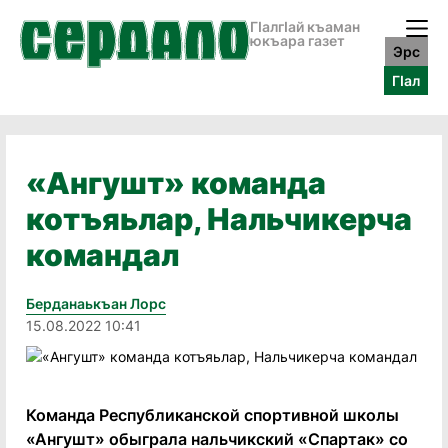
ГӀалгӀай къаман
юкъара газет
Эрс
ГӀал
«Ангушт» команда
котъяьлар, Нальчикерча
командал
Берданаькъан Лорс
15.08.2022 10:41
Команда Республиканской спортивной школы
«Ангушт» обыграла нальчикский «Спартак» со