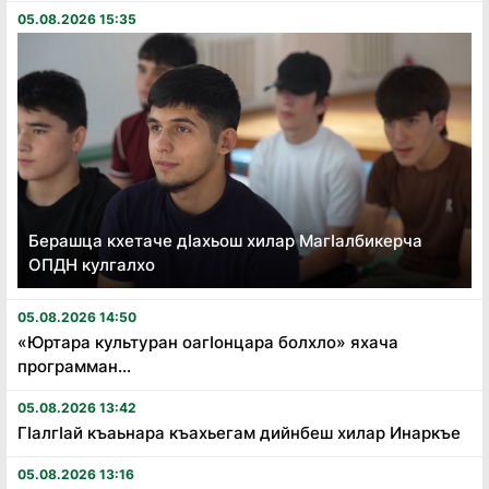
05.08.2026 15:35
Берашца кхетаче дӏахьош хилар Магӏалбикерча
ОПДН кулгалхо
05.08.2026 14:50
«Юртара культуран оагӏонцара болхло» яхача
программан...
05.08.2026 13:42
Гӏалгӏай къаьнара къахьегам дийнбеш хилар Инаркъе
05.08.2026 13:16