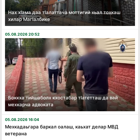
Нах хӏама даа тӏалаттача моттигий хьал тохкаш
хилар Магӏалбике
05.08.2026 20:52
Боккха тийшаболх кхостабар тӏатетташ да вай
мехкарча адвоката
05.08.2026 16:04
Мехкадаьгара баркал оалаш, каьхат делар МВД
ветерана