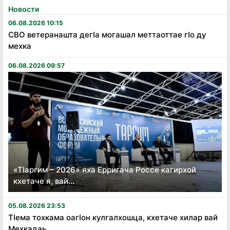
Новости
06.08.2026 10:15
СВО ветеранашта дегӏа могашал меттаоттае гӏо ду
мехка
06.08.2026 09:57
«Тӏаргим – 2026» яха Ерригача Россе кагирхой
кхетаче я, вай...
05.08.2026 23:53
Тӏема тохкама оагӏон кулгалхошца, кхетаче хилар вай
Мехкадаь