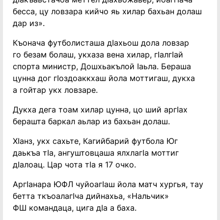
бесса, цу ловзара кийчо яь хилар бахьан долаш
дар из».
Къонача футболисташа дIахьош дола ловзар
го безам болаш, укхаза вена хилар, гIалгIай
спорта министр, Дошхьакълой Iаьла. Бераша
цунна дог гIоздоаккхаш йола моттигаш, дукха
а гойтар укх ловзаре.
Дукха дега тоам хилар цунна, цо ший аргIах
берашта баркал аьлар из бахьан долаш.
ХIанз, укх сахьте, Кагийбарий футбола Юг
даькъа тIа, ангуштовцаша ялхлагIа моттиг
дIалоац. Цар чота тIа я 17 очко.
АргIанара ЮФЛ чуйоагIаш йола матч хургья, тау
бетта ткъоалагIча дийнахьа, «Нальчик»
ФШ командаца, цига дIа а баха.