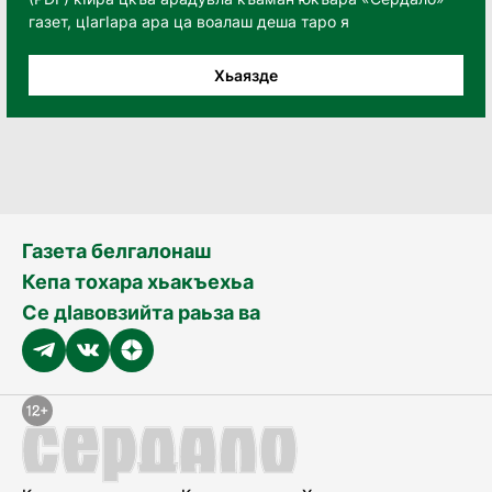
газет, цӀагӀара ара ца воалаш деша таро я
Хьаязде
Газета белгалонаш
Кепа тохара хьакъехьа
Се дӀавовзийта раьза ва