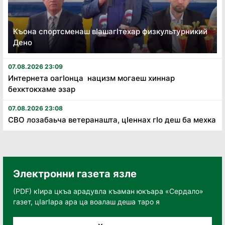
Къона спортсменаш вӏашагӏтехар физкультурникий
Дено
07.08.2026 23:09
Интернета оагӏонца нацизм могаеш хиннар
бехктокхаме эзар
07.08.2026 23:08
СВО лозабаьча ветеранашта, цӏеннах гӏо деш ба мехка
Электронни газета язле
(PDF) кӀира цкъа арадувла къаман юкъара «Сердало»
газет, цӀагӀара ара ца воалаш деша таро я