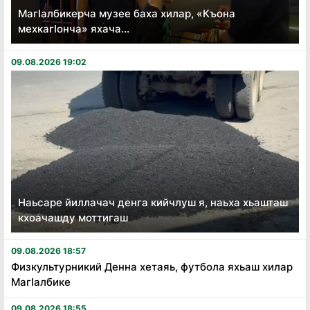
Магӏалбикерча музее баха хилар, «Къона
мехкагӏонча» яхача...
09.08.2026 19:02
Наьсаре йиллачач денга кийчлуш я, наьха хьашташ
кхоачашду моттигаш
09.08.2026 18:57
Физкультурникий Денна хетаяь, футбола яхьаш хилар
Магӏалбике
09.08.2026 18:55