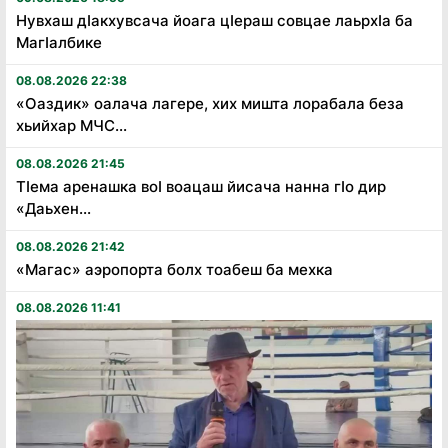
Нувхаш дӏакхувсача йоага цӏераш совцае лаьрхӏа ба
Магӏалбике
08.08.2026 22:38
«Оаздик» оалача лагере, хих мишта лорабала беза
хьийхар МЧС...
08.08.2026 21:45
Тӏема аренашка воӏ воацаш йисача нанна гӏо дир
«Даьхен...
08.08.2026 21:42
«Магас» аэропорта болх тоабеш ба мехка
08.08.2026 11:41