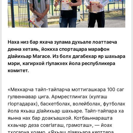
Наха низ бар яхача зулама духьале лоаттаеча
денна хетаяь, йоккха спортацара марафон
дIайихьар Магасе. Из болх дагабехар яр шахьара
мэри, кагирхой гӀулакхех йола республикера
комитет.
«Мехкарча тайп-тайпарча моттигашкара 100 саг
гулвеннавар цига. Армрестлингах (кулгаш
гIортадарах), баскетболах, волейболах, футболах
йола яхьаш дӀайихьар шахьаре. Тайп-тайпара ха
яьнна нах бар доакъашхой. Котбаьннарашта
кхаьчар деза совгӀаташ, грамоташ», — йоах
тхогарча хоамо. «Яхьаш дӀаяхьара керттера