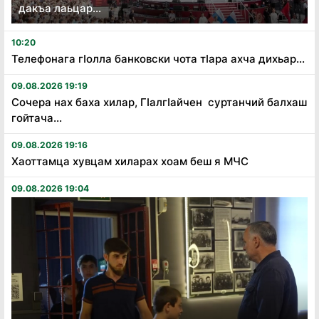
дакъа лаьцар...
10:20
Телефонага гӏолла банковски чота тӏара ахча дихьар...
09.08.2026 19:19
Сочера нах баха хилар, Гӏалгӏайчен суртанчий балхаш
гойтача...
09.08.2026 19:16
Хаоттамца хувцам хиларах хоам беш я МЧС
09.08.2026 19:04