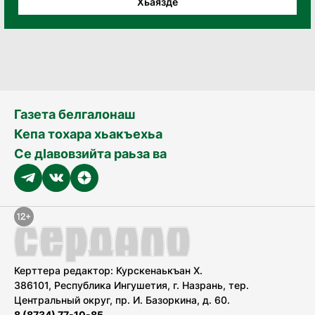
Хьаязде
Газета белгалонаш
Кепа тохара хьакъехьа
Се дӀавовзийта раьза ва
Керттера редактор: Курскенаькъан Х.
386101, Республика Ингушетия, г. Назрань, тер.
Центральный округ, пр. И. Базоркина, д. 60.
8 (8734) 77-10-85