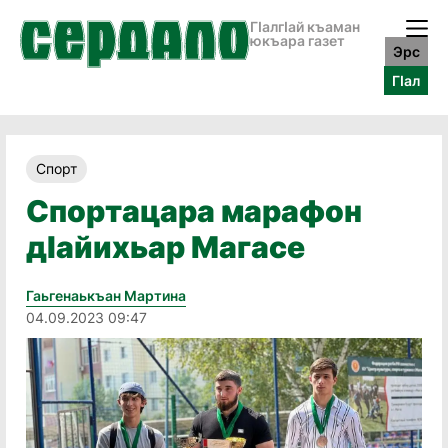
ГӀалгӀай къаман
юкъара газет
Эрс
ГӀал
Спорт
Спортацара марафон
дIайихьар Магасе
Гаьгенаькъан Мартина
04.09.2023 09:47