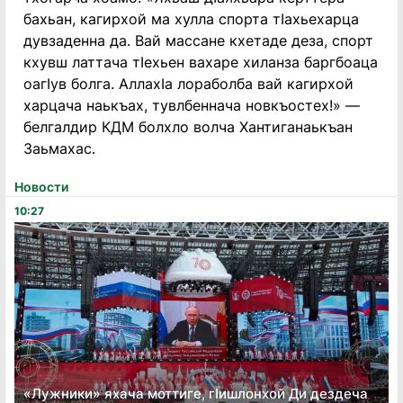
бахьан, кагирхой ма хулла спорта тӀахьехарца
дувзаденна да. Вай массане кхетаде деза, спорт
кхувш латтача тӀехьен вахаре хиланза баргбоаца
оагӀув болга. АллахӀа лораболба вай кагирхой
харцача наькъах, тувлбеннача новкъостех!» —
белгалдир КДМ болхло волча Хантиганаькъан
Заьмахас.
Новости
10:27
«Лужники» яхача моттиге, гӏишлонхой Ди дездеча