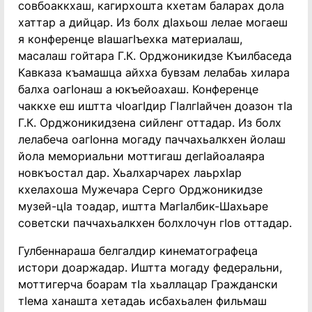
совбоаккхаш, кагирхошта кхетам баларах дола
хаттар а дийцар. Из болх дӏахьош лелае могаеш
я конференце вӏашагӏъехка материалаш,
масалаш гойтара Г.К. Орджоникидзе Къилбаседа
Кавказа къамашца айхха бувзам лелабаь хилара
балха оагӏонаш а юкъейоахаш. Конференце
чаккхе еш иштта чӏоагӏдир Гӏалгӏайчен доазон тӏа
Г.К. Орджоникидзена сийленг оттадар. Из болх
лелабеча оагӏонна могаду паччахьалкхен йолаш
йола мемориальни моттигаш дегӏайоалаяра
новкъостал дар. Хьалхарчарех лаьрхӏар
кхелахоша Мужечара Серго Орджоникидзе
музей-цӏа тоадар, иштта Магӏалбик-Шахьаре
советски паччахьалкхен болхлочун гӏов оттадар.
Гулбеннараша белгалдир кинематографеца
истори доаржадар. Иштта могаду федеральни,
моттигерча боарам тӏа хьаллацар Граждански
тӏема ханашта хетадаь исбахьален фильмаш