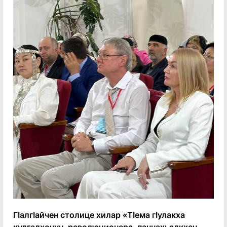
Гӏалгӏайчен столице хилар «Тӏема гӏулакха