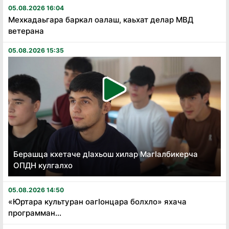
05.08.2026 16:04
Мехкадаьгара баркал оалаш, каьхат делар МВД
ветерана
05.08.2026 15:35
Берашца кхетаче дӏахьош хилар Магӏалбикерча
ОПДН кулгалхо
05.08.2026 14:50
«Юртара культуран оагӏонцара болхло» яхача
программан...