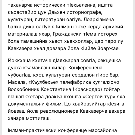
таханарча исторически тӏехьаленна, иштта
къоастайир цун Даьхен историографе,
культуран, литературан оагӏув. Лоархӏамеча
балха дика оагӏув я ӏилман юкъе керда архивий
материалаш яхар, Граждански тӏема исторех
бола тамашийна хьаст хьакхоллар, цар таро лу
Кавказера хьал довзара йола кӏийле йоаржае.
Йоккхача кхетаче дӏаяхьарал совгӏа, секцешка
дукха къамаьлаш хилар. Конференцена
чубоагӏаш кхоъ культуран-сердалон гӏирс бар.
Масала, «Къулбехье» телефабрика кулгалхочо
Воскобойник Константина (Краснодар) гойтар
вӏашагӏкхетара доакъашхошта «Сергой тур» яха
документальни фильм. Цо хьайовзийтар кӏезига
йовзаш йола революционера Кавказерча вахара
ханара моттигаш.
ӏилман-практически конференце массайолча