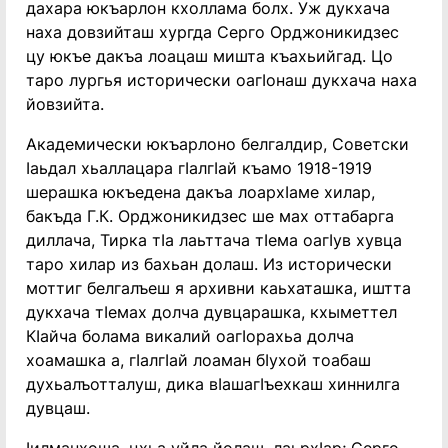
дахара юкъарлон кхоллама болх. Уж дукхача
наха довзийташ хургда Серго Орджоникидзес
цу юкъе дакъа лоацаш мишта къахьийгад. Цо
таро лургья исторически оагӏонаш дукхача наха
йовзийта.
Академически юкъарлоно белгалдир, Советски
ӏаьдал хьаллацара гӏалгӏай къамо 1918-1919
шерашка юкъедена дакъа лоархӏаме хилар,
бакъда Г.К. Орджоникидзес ше мах оттабарга
диллача, Тирка тӏа лаьттача тӏема оагӏув хувца
таро хилар из бахьан долаш. Из исторически
моттиг белгалъеш я архивни каьхаташка, иштта
дукхача тӏемах долча дувцарашка, кхыметтел
Кӏайча болама викалий оагӏорахьа долча
хоамашка а, гӏалгӏай лоаман бӏухой тоабаш
духьалъотталуш, дика вӏашагӏъехкаш хиннилга
дувцаш.