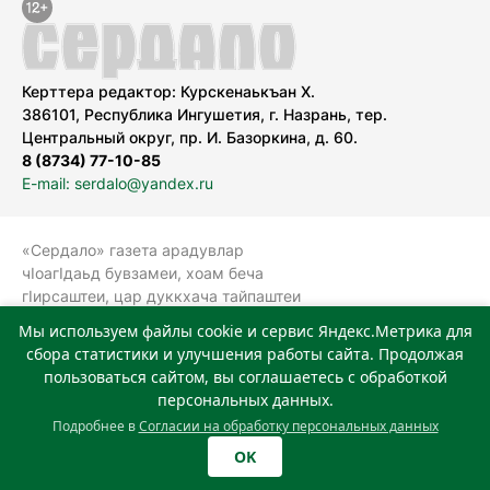
Керттера редактор: Курскенаькъан Х.
386101, Республика Ингушетия, г. Назрань, тер.
Центральный округ, пр. И. Базоркина, д. 60.
8 (8734) 77-10-85
E-mail: serdalo@yandex.ru
«Сердало» газета арадувлар
чIоагIдаьд бувзамеи, хоам беча
гIирсаштеи, цар дуккхача тайпаштеи
тIахьожам лоаттабеча Федеральни
Мы используем файлы cookie и сервис Яндекс.Метрика для
болхлоша (Роскомнадзор).
сбора статистики и улучшения работы сайта. Продолжая
Реестровая запись СМИ: ЭЛ № ФС 77-
пользоваться сайтом, вы соглашаетесь с обработкой
78323 от 15.05.2020 г. Учредитель:
персональных данных.
Государственное автономное
Подробнее в
Согласии на обработку персональных данных
учреждение «Издательский дом
OK
«Сердало»