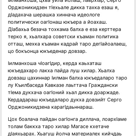
ӏилманхоша, цхьа уйла йолаш, лаьрхӏар; Серго
Орджоникидзен тӏехьале дикка тахка езаш я,
дӏадахача шерашка хиннача идеологе
политически оагӏонаш юкъера а йоахаш.
Дӏабахьа безача тохкама балха е еза керттера
терко я, хьалхара советски къаман политика
отташ, мехка къаман кадрай таро дегӏайоалаеш,
цо бокъонца юкъеденар довзар.
ӏилманхоша чӏоагӏдир, керда каьхаташ
юкъедахаро лакха пайда луш хилар. Хьалха
довзаш цахиннар ӏилман балха юкъедаларо таро
лу Къилбаседа Кавказе лаьттача Граждански
тӏема дукхача оагӏоний хьал дикка доаржаде.
Кердадараш юкъедаларо дукха довзийт Серго
Орджоникидзена карагӏдаьннараш.
Цох боалача пайдан оагӏонга диллача, лоархӏаме
толам баккха таро хилар Магасе кхетаче
дӏаяхьарах. Хьагуш йолча материалех кийчдаь