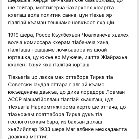
шерашка, керда паччахьалкхе хьакхоллаш, цо
ше гойтар, моттигерча бахархоех кӏоаргга
кхеташ вола политик санна, цун тӏехьа яр
гӏалгӏай къаман тешшаме новкъост яха цӏи.
1919 шера, Россе Къулбехьен Чоалханеча хьалех
волча комиссара кхерам тӏабенача хана,
гӏалгӏаша тешшаме лочкъавора из шоай
юрташка, цу юкъе яр Мужече, иштта Жӏайрахьа
кхален Пхьуй яха гӏалгӏай юрташ.
Тӏехьагӏа цо лакха мах оттабора Тирка тӏа
Советски ӏаьдал оттара гӏалгӏай къамо
юкъеденача даькъа, цо дика лорадора Лоаман
АССР вӏашагӏйоллаш гӏалгӏай хьашташ, цул
тӏехьагӏа Наркомтяжпрома керте ше эттача, цо
тӏахьожам лоаттабора Тирка дукъ тӏа
геологотохкам бара, из бахьан долаш
хьайийллар 1933 шера Магӏалбике мехкадаьтта
доаккха моттиг.