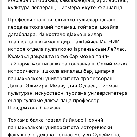
Россера историкаш, кавказоведаш, архивисташ,
культура лелаераш, Гӏирмера Якуте кхаччалца.
Профессиональни юкъарло гулъелар цхьана,
кердача тохкамий толамаш гойтара, шоайла
дагабалара. Из кхетаче дӏахьош хилар
хьаллоацаш къамаьл дир Гӏалгӏайчен ИнгНИИ
исторе отдела кулгалхочо ӏарпенаькъан Лейлас.
Къамаьл даьрашта юкъе бар мехка тайп-
тайпарча моттигашкара говзанчаш. Селий мехка
исторически ишкола викалаш бар, цигарча
паччахьалкхен университета профессораш
Далгат Эльмира, Иманутдин Сулаев, Гӏирман
культуран, искусствон, туризма университетера
енаяр гулламе дакъа лаца профессор
Шендрикова Снежана.
Тохкама балха говзал йийкъар Нохчий
паччахьалкхен университета исторически
факультета декана гӏончас Бегуев Сулеймана,