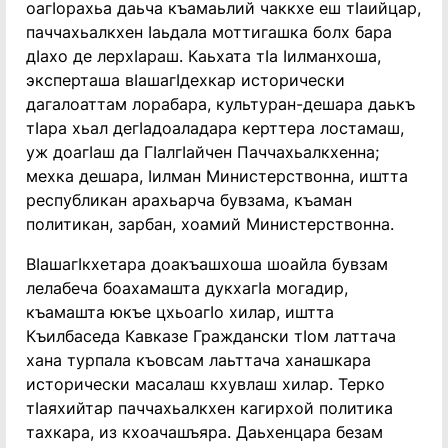
оагӏорахьа даьча къамаьлий чаккхе еш тӏаийцар,
паччахьалкхен ӏаьдала моттигашка болх бара
дӏахо де лерхӏараш. Каьхата тӏа ӏилманхоша,
эксперташа вӏашагӏдехкар исторически
дагалоаттам лорабара, культуран-дешара даькъ
тӏара хьал дегӏадоаладара керттера лостамаш,
уж доагӏаш да Гӏалгӏайчен Паччахьалкхенна;
мехка дешара, ӏилман Министерствонна, иштта
республикан арахьарча бувзама, къаман
политикан, зарбан, хоамий Министерствонна.
Вӏашагӏкхетара доакъашхоша шоайла бувзам
лелабеча боахамашта дукхагӏа могадир,
къамашта юкъе цхьоагӏо хилар, иштта
Къилбаседа Кавказе Граждански тӏом латтача
хана турпала къовсам лаьттача ханашкара
исторически масалаш кхувлаш хилар. Терко
тӏаяхийтар паччахьалкхен кагирхой политика
тахкара, из кхоачашъяра. Даьхенцара безам