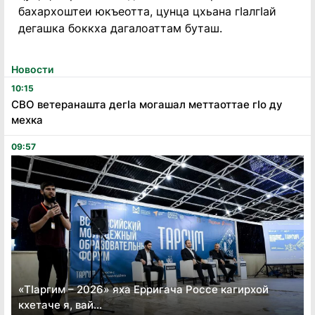
бахархоштеи юкъеотта, цунца цхьана гӏалгӏай
дегашка боккха дагалоаттам буташ.
Новости
10:15
СВО ветеранашта дегӏа могашал меттаоттае гӏо ду
мехка
09:57
«Тӏаргим – 2026» яха Ерригача Россе кагирхой
кхетаче я, вай...