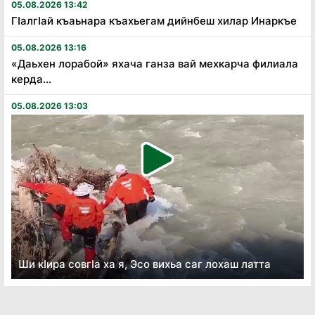
05.08.2026 13:42
Гӏалгӏай къаьнара къахьегам дийнбеш хилар Инаркъе
05.08.2026 13:16
«Даьхен лорабой» яхача ганза вай мехкарча филиала
керда...
05.08.2026 13:03
Ши кӏира совгӏа ха я, Эсо вихьа саг лохаш латта