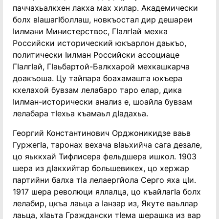
паччахьалкхен лакха мах хилар. Академически
болх вӏашагӏболлаш, новкъостал дир дешареи
ӏилмани Министерствос, Гӏалгӏай мехка
Российски исторический юкъарлон даькъо,
политически ӏилман Российски ассоциаце
Гӏалгӏай, Гӏаьбартой-Балкхарой мехкашкарча
доакъоша. Цу тайпара боахамашта юкъера
кхелахой бувзам лелабаро таро елар, дика
ӏилман-исторически анализ е, шоайла бувзам
лелабара тӏехьа къамаьл дӏадахьа.
Георгий Константинович Орджоникидзе ваьв
Гуржегӏа, таронах вехача вӏаьхийча сага дезале,
цо яьккхай Тифлисера фельдшера ишкол. 1903
шера из дӏакхийтар большевикех, цо хержар
партийни балха тӏа лелаергйола Серго яха цӏи.
1917 шера революци яллалца, цо къайлагӏа болх
лелабир, цкъа лаьца а ӏанзар из, Якуте ваьллар
лаьца, хӏаьта Граждански тӏема шерашка из вар