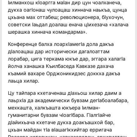
ӏилманхош кӏоаргга маӏан дир цун чоалханеча,
дукха оагӏонаш чулоацаш хиннача наькъа, цунца
цхьана мах оттабеш; революционера, бӏухочун,
советски ӏаьдал доалаш енача цӏихезача «халача
шерашка хиннача командарма».
Конференце балха лоархӏамегӏа дола дакъа
дӏалоацаш дар исторически дагалоаттам
лорабар, цига теркама юкъе дар, эггара халагӏа
йолча ханашка Къилбаседа Кавказе дахача
къамий вахаре Орджоникидзес доккха дакъа
лаьца хилар.
Цу тайпара кхетаченаш дӏахьош хилар даим а
лаьрхӏа да академически бувзам дегӏабоалабара,
мехкашта, халкъашта юкъера ӏилман-
гуманитарни бувзам чӏоагӏбара. Гӏалгӏайче
дӏайихьача кхетаче дукха доакъашхой бар,
цхьан майдан тӏа вӏашагӏкхийтар ерригача