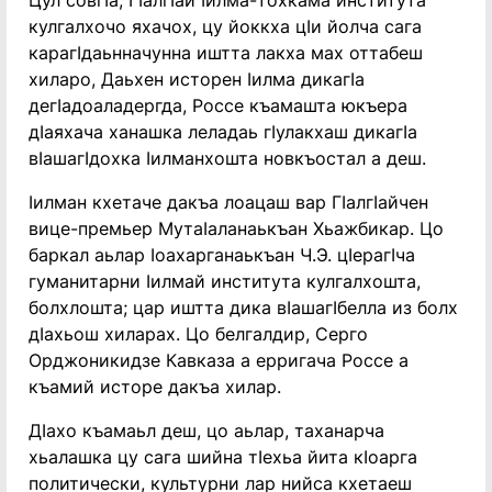
Цул совгӏа, Гӏалгӏай ӏилма-тохкама института
кулгалхочо яхачох, цу йоккха цӏи йолча сага
карагӏдаьнначунна иштта лакха мах оттабеш
хиларо, Даьхен исторен ӏилма дикагӏа
дегӏадоаладергда, Россе къамашта юкъера
дӏаяхача ханашка леладаь гӏулакхаш дикагӏа
вӏашагӏдохка ӏилманхошта новкъостал а деш.
ӏилман кхетаче дакъа лоацаш вар Гӏалгӏайчен
вице-премьер Мутаӏаланаькъан Хьажбикар. Цо
баркал аьлар Ӏоахарганаькъан Ч.Э. цӏерагӏча
гуманитарни ӏилмай института кулгалхошта,
болхлошта; цар иштта дика вӏашагӏбелла из болх
дӏахьош хиларах. Цо белгалдир, Серго
Орджоникидзе Кавказа а ерригача Россе а
къамий исторе дакъа хилар.
Дӏахо къамаьл деш, цо аьлар, таханарча
хьалашка цу сага шийна тӏехьа йита кӏоарга
политически, культурни лар нийса кхетаеш