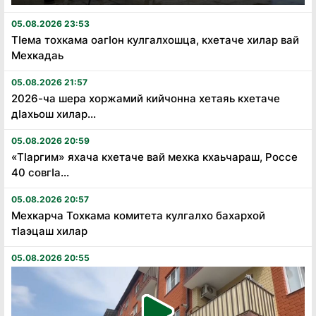
05.08.2026 23:53
Тӏема тохкама оагӏон кулгалхошца, кхетаче хилар вай
Мехкадаь
05.08.2026 21:57
2026-ча шера хоржамий кийчонна хетаяь кхетаче
дӏахьош хилар...
05.08.2026 20:59
«Тӏаргим» яхача кхетаче вай мехка кхаьчараш, Россе
40 совгӏа...
05.08.2026 20:57
Мехкарча Тохкама комитета кулгалхо бахархой
тӏаэцаш хилар
05.08.2026 20:55