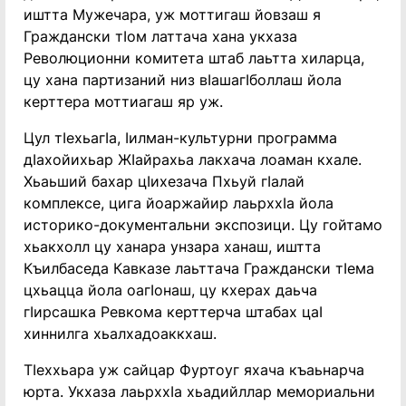
иштта Мужечара, уж моттигаш йовзаш я
Граждански тӏом латтача хана укхаза
Революционни комитета штаб лаьтта хиларца,
цу хана партизаний низ вӏашагӏболлаш йола
керттера моттиагаш яр уж.
Цул тӏехьагӏа, ӏилман-культурни программа
дӏахойихьар Жӏайрахьа лакхача лоаман кхале.
Хьаьший бахар цӏихезача Пхьуй гӏалай
комплексе, цига йоаржайир лаьрххӏа йола
историко-документальни экспозици. Цу гойтамо
хьакхолл цу ханара унзара ханаш, иштта
Къилбаседа Кавказе лаьттача Граждански тӏема
цхьацца йола оагӏонаш, цу кхерах даьча
гӏирсашка Ревкома керттерча штабах цаӏ
хиннилга хьалхадоаккхаш.
Тӏеххьара уж сайцар Фуртоуг яхача къаьнарча
юрта. Укхаза лаьрххӏа хьадийллар мемориальни