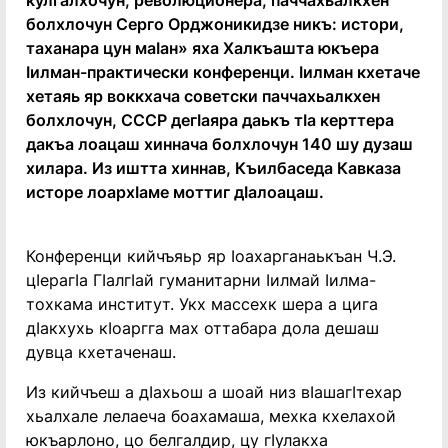
кулгалхочун, революционера, паччахьалкхен
болхлочун Серго Орджоникидзе никъ: истори,
таханара цун маӏан» яха Халкъашта юкъера
ӏилман-практически конференци. ӏилман кхетаче
хетаяь яр воккхача советски паччахьалкхен
болхлочун, СССР дегӏаяра даькъ тӏа керттера
дакъа лоацаш хиннача болхлочун 140 шу дузаш
хилара. Из иштта хиннав, Къилбаседа Кавказа
исторе лоархӏаме моттиг дӏалоацаш.
Конференци кийчъяьр яр Ӏоахарганаькъан Ч.Э.
цӏерагӏа Гӏалгӏай гуманитарни ӏилмай ӏилма-
тохкама институт. Укх массехк шера а цига
дӏакхухь кӏоаргга мах оттабара дола дешаш
дувца кхетаченаш.
Из кийчъеш а дӏахьош а шоай низ вӏашагӏтехар
хьалхале лелаеча боахамаша, мехка кхелахой
юкъарлоно, цо белгалдир, цу гӏулакха