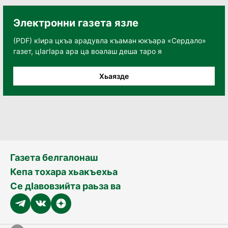
Электронни газета язле
(PDF) кӀира цкъа арадувла къаман юкъара «Сердало»
газет, цӀагӀара ара ца воалаш деша таро я
Хьаязде
Газета белгалонаш
Кепа тохара хьакъехьа
Се дӀавовзийта раьза ва