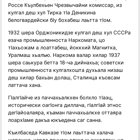
Россе Къулбехьен Чрезвычайни комиссар, из
кулгал деш хул Тирка тӏа Деникина
белогвардейски бӏу бохабеш лаьтта тӏом.
1932 шера Орджоникидзе кулгал деш хул СССРа
езача промышленноста Наркомата, цо
тӏахьожам а лоаттабеш, йоккхий Магнитка,
Уралмаш хьалъю. Наркома валар хилар 1937
шера саькура бетта 18-ча дийнахьа; советски
промышленноста кулгалхошта духьала низаш
деш хилар бахьан долаш, Сталинца къовсам
латтача хана.
Гӏалгӏайче из паччахьалкхен болхло тӏаэц,
исторически оагӏонга диллача, гӏалгӏай этнос
дегӏайоалаяра, къаман паччахьалкхе оттаяра
лоархӏаме дакъа юкъедена саг санна.
Къилбаседа Кавказе тӏом лаьттача халача