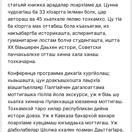
статьяй книжка арадалар лоархӏаме да. Цунна
чудоагӏаш ба 33 кӏоаргга ӏилман болх, цар
автораш ва 45 хьалхале лелаю тохкамхо. Цу тӏа
ба кӏоргга мах оттабеш бола къахьегам, из
накъабаргба историкашта, аспиранташта,
гуманитарни лостам болча студенташта, иштта
ХХ бӏаьшерен Даьхен истори, Советски
паччахьалкхе отташ хинна хала ханаш
тохкачарна.
Конференце программа дикагӏа хургйолаш;
хьаьшашта, цун доакъашхошта лаьрхӏа
вӏашагӏъеллаяр Гӏалгӏайчен дагалоаттама
моттигашка гӏолла йола экскурси, уж я бӏаь шу
хьалха хиннача гӏулакхашца ювзаенна моттигаш.
Тохкамхой таро хилар республикан дийна
истори довза. Уж я Кавказа бахархой вахаре
лоархӏаме хувцамаш юкъедаьха моттигаш. Уж
дӏаболабелар Шолжа кхален лоаман Даьттагӏара,