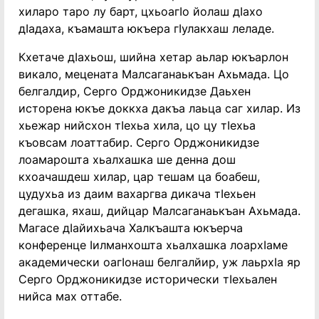
хиларо таро лу барт, цхьоагӏо йолаш дӏахо
дӏадаха, къамашта юкъера гӏулакхаш леладе.
Кхетаче дӏахьош, шийна хетар аьлар юкъарлон
викало, мецената Малсаганаькъан Ахьмада. Цо
белгалдир, Серго Орджоникидзе Даьхен
исторена юкъе доккха дакъа лаьца саг хилар. Из
хьежар нийсхон тӏехьа хила, цо цу тӏехьа
къовсам лоаттабир. Серго Орджоникидзе
лоамарошта хьалхашка ше денна дош
кхоачашдеш хилар, цар тешам ца боабеш,
цудухьа из даим вахаргва дикача тӏехьен
дегашка, яхаш, дийцар Малсаганаькъан Ахьмада.
Магасе дӏайихьача Халкъашта юкъерча
конференце ӏилманхошта хьалхашка лоархӏаме
академически оагӏонаш белгалйир, уж лаьрхӏа яр
Серго Орджоникидзе исторически тӏехьален
нийса мах оттабе.