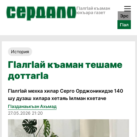
ГӀалгӀай къаман
юкъара газет
Эрс
ГӀал
История
Гӏалгӏай къаман тешаме
доттагӏа
Гӏалгӏай мехка хилар Серго Орджоникидзе 140
шу дузаш хилара хетаяь ӏилман кхетаче
Гӏазданаькъан Ахьмад
27.05.2026 21:20