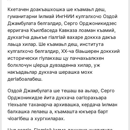
Кхетачен доакъашхошка ше къамаьл деш,
гуманитарни ӏилмай ИнгНИИ кулгалхочо Оздой
Джамбулата белгалдир, Серго Орджоникидзес
ерригача Къилбаседа Кавказа лоаман къамий,
дукхагӏча даькъе гӏалгӏай вахаре доккха дакъа
лаьца хилар. Ше къамаьл деш, института
кулгалхочо белгалдир, ХХ-ча бӏаьшерен доккхий
исторически гӏулакхаш цу паччахьалкхен
болхлочун цӏерца дувзаденна хилар, уж
накъадаьлар дукхача шерашка мохк
дегӏабоалабеш.
Оздой Джамбулата ше тешаш ва аьлар, Серго
Орджоникидзе йита дукхача оагӏорахьара
тӏехьале таханарча архивашка, кердача ӏилман
балхашка лелаеш а, къамашта юкъера барт
чӏоагӏбеш а хургхиларах.