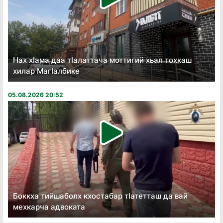
Нах хӏама даа тӏалаттача моттигий хьал тохкаш
хилар Магӏалбике
05.08.2026 20:52
Боккха тийшаболх кхостабар тӏатетташ да вай
мехкарча адвоката