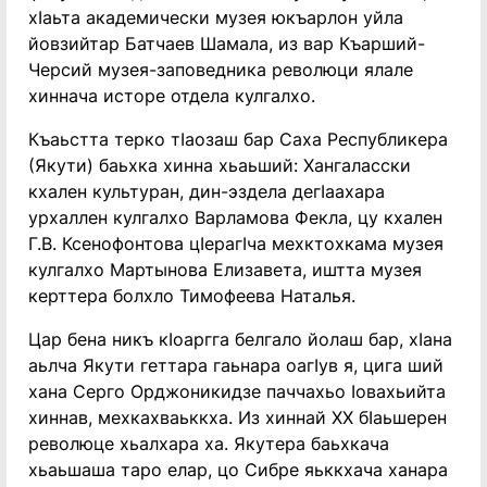
хӏаьта академически музея юкъарлон уйла
йовзийтар Батчаев Шамала, из вар Къарший-
Черсий музея-заповедника революци ялале
хиннача исторе отдела кулгалхо.
Къаьстта терко тӏаозаш бар Саха Республикера
(Якути) баьхка хинна хьаьший: Хангаласски
кхален культуран, дин-эздела дегӏаахара
урхаллен кулгалхо Варламова Фекла, цу кхален
Г.В. Ксенофонтова цӏерагӏча мехктохкама музея
кулгалхо Мартынова Елизавета, иштта музея
керттера болхло Тимофеева Наталья.
Цар бена никъ кӏоаргга белгало йолаш бар, хӏана
аьлча Якути геттара гаьнара оагӏув я, цига ший
хана Серго Орджоникидзе паччахьо ӏовахьийта
хиннав, мехкахваьккха. Из хиннай ХХ бӏаьшерен
революце хьалхара ха. Якутера баьхкача
хьаьшаша таро елар, цо Сибре яьккхача ханара