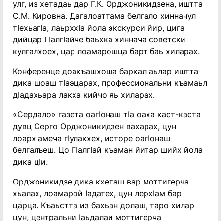
улг, из хетадаь дар Г.К. Орджоникидзена, иштта
С.М. Кировна. Дагалоаттама белгало хинначул
тӏехьагӏа, лаьрххӏа йола экскурси йир, цига
дийцар Гӏалгӏайче баьхка хиннача советски
кулгалхоех, цар лоамарошца барт баь хиларах.
Конференце доакъашхоша баркал аьлар иштта
дика шоаш тӏаэцарах, профессиональни къамаьл
дӏадахьара лакха кийчо яь хиларах.
«Сердало» газета оагӏонаш тӏа оаха каст-каста
дувц Серго Орджоникидзен вахарах, цун
лоархӏамеча гӏулакхех, исторе оагӏонаш
белгалъеш. Цо Гӏалгӏай къаман йитар шийх йола
дика цӏи.
Орджоникидзе дика кхеташ вар моттигерча
хьалах, лоамарой ӏадатех, цун лерхӏам бар
царца. Къаьстта из бахьан долаш, таро хилар
цун, центральни ӏаьдалаи моттигерча