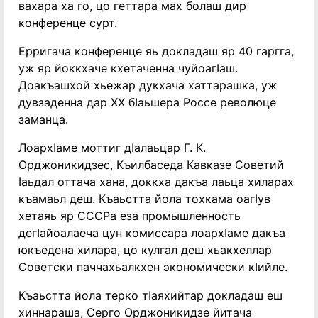
вахара ха го, цо геттара мах болаш дир
конференце сурт.
Ерригача конференце яь докладаш яр 40 гаргга,
уж яр йоккхаче кхетаченна чуйоагӏаш.
Доакъашхой хьежар дукхача хаттарашка, уж
дувзаденна дар ХХ бӏаьшера Россе революце
заманца.
Лоархӏаме моттиг дӏалаьцар Г. К.
Орджоникидзес, Къилбаседа Кавказе Советий
ӏаьдал оттача хана, доккха дакъа лаьца хиларах
къамаьл деш. Къаьстта йола тохкама оагӏув
хетаяь яр СССРа еза промышленность
дегӏайоалаеча цун комиссара лоархӏаме дакъа
юкъедена хилара, цо кулгал деш хьакхеллар
Советски паччахьалкхен экономически кӏийле.
Къаьстта йола терко тӏаяхийтар докладаш еш
хиннараша, Серго Орджоникидзе йитача