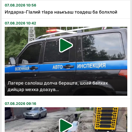
07.08.2026 10:56
Илдарха-Гӏалий тӏара наькъаш тоадеш ба болхлой
07.08.2026 10:42
Лагере салоӏаш долча берашта, шоай балхах
дийцар мехка доазув...
07.08.2026 09:16