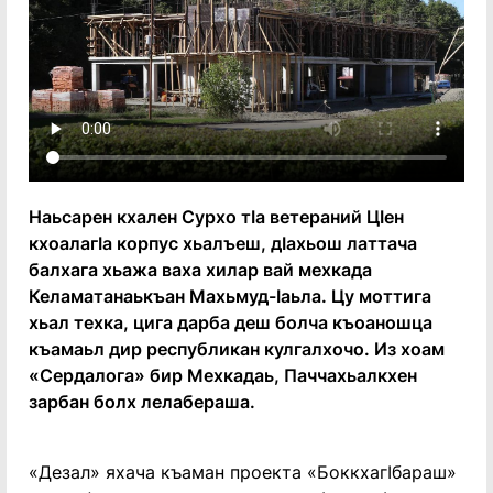
Наьсарен кхален Сурхо тӏа ветераний Цӏен
кхоалагӏа корпус хьалъеш, дӏахьош латтача
балхага хьажа ваха хилар вай мехкада
Келаматанаькъан Махьмуд-ӏаьла. Цу моттига
хьал техка, цига дарба деш болча къоаношца
къамаьл дир республикан кулгалхочо. Из хоам
«Сердалога» бир Мехкадаь, Паччахьалкхен
зарбан болх лелабераша.
«Дезал» яхача къаман проекта «Боккхагӏбараш»