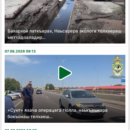
Бахархой латкъарах, Наьсарера экологи толхаераш
меттадоаладир...
07.08.2026 09:13
«Сунт» яхача операцега гӏолла, наькъашкара
бокъонаш телхаеш...