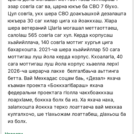
эзар совгӏа саг ва, царна юкъе ба СВО 7 бӏухо.
Цул совгӏа, укх шера СВО доакъашхой дезалашта
юкъера 30 саг хилар цига ха йоаккхаш. Хӏара
шера ветераний Цӏагӏа могашал меттаоттаеш,
салоӏаш 565 совгӏа саг хул. Керда корпусаш
хьайийллача, 140 совгӏа моттиг хургья цига
бахархошта. 2021-ча шера хьайийллар 50 сага
моттигаш луш йола керда корпус. Кхоалагӏа, 40
сага моттигаш луш йола корпус хьаелла лерхӏ
2026-ча шерарча лакхе белгалбаьча аьттинга
бетта. Вай Мехкадас соцам баь, «Дезал» яхача
къаман проекта «Боккхагӏбараш» яхача
федеральни проектага гӏолла чакхбоаккхаш
лоархӏаме, боккха болх ба из. Ха яхача наха,
заӏапхошта йоккха терко лоаттаеча вай мехкаа
кулгалхочо, ше тӏахьожам лоаттабеш, дӏахьош ба
из болх.
Новости