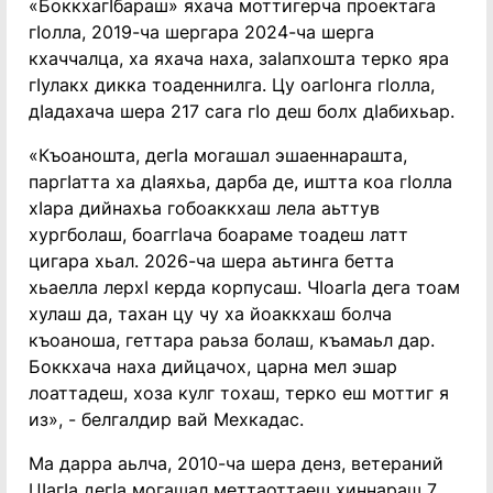
«Боккхагӏбараш» яхача моттигерча проектага
гӏолла, 2019-ча шергара 2024-ча шерга
кхаччалца, ха яхача наха, заӏапхошта терко яра
гӏулакх дикка тоаденнилга. Цу оагӏонга гӏолла,
дӏадахача шера 217 сага гӏо деш болх дӏабихьар.
«Къоаношта, дегӏа могашал эшаеннарашта,
паргӏатта ха дӏаяхьа, дарба де, иштта коа гӏолла
хӏара дийнахьа гобоаккхаш лела аьттув
хургболаш, боаггӏача боараме тоадеш латт
цигара хьал. 2026-ча шера аьтинга бетта
хьаелла лерхӏ керда корпусаш. Чӏоагӏа дега тоам
хулаш да, тахан цу чу ха йоаккхаш болча
къоаноша, геттара раьза болаш, къамаьл дар.
Боккхача наха дийцачох, царна мел эшар
лоаттадеш, хоза кулг тохаш, терко еш моттиг я
из», - белгалдир вай Мехкадас.
Ма дарра аьлча, 2010-ча шера денз, ветераний
Цӏагӏа дегӏа могашал меттаоттаеш хиннараш 7