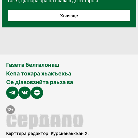
газет, цӀагӀара ара ца воалаш деша таро я
Хьаязде
Газета белгалонаш
Кепа тохара хьакъехьа
Се дӀавовзийта раьза ва
Керттера редактор: Курскенаькъан Х.