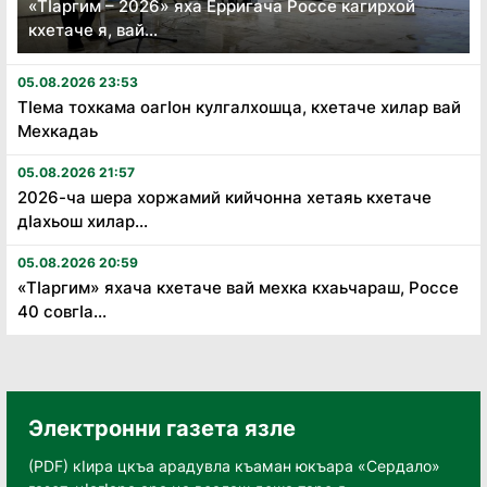
«Тӏаргим – 2026» яха Ерригача Россе кагирхой
кхетаче я, вай...
05.08.2026 23:53
Тӏема тохкама оагӏон кулгалхошца, кхетаче хилар вай
Мехкадаь
05.08.2026 21:57
2026-ча шера хоржамий кийчонна хетаяь кхетаче
дӏахьош хилар...
05.08.2026 20:59
«Тӏаргим» яхача кхетаче вай мехка кхаьчараш, Россе
40 совгӏа...
Электронни газета язле
(PDF) кӀира цкъа арадувла къаман юкъара «Сердало»