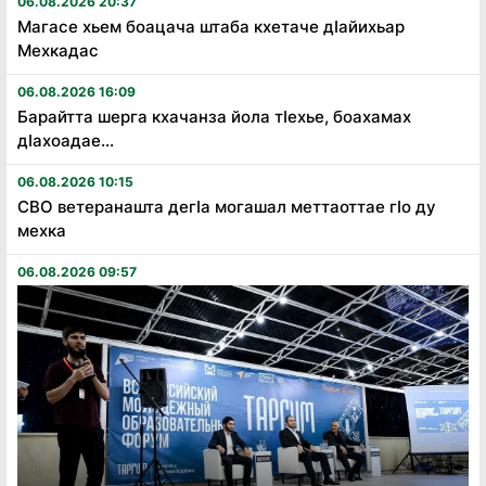
06.08.2026 20:37
Магасе хьем боацача штаба кхетаче дӏайихьар
Мехкадас
06.08.2026 16:09
Барайтта шерга кхачанза йола тӏехье, боахамах
дӏахоадае...
06.08.2026 10:15
СВО ветеранашта дегӏа могашал меттаоттае гӏо ду
мехка
06.08.2026 09:57