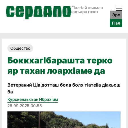
ГӀалгӀай къаман
юкъара газет
Эрс
ГӀал
Общество
Боккхагӏбарашта терко
яр тахан лоархӏаме да
Ветераний Цӏа дотташ бола болх тӏатеӏӏа дӏахьош
ба
Курскенаькъан Ибрахӏим
26.09.2025 00:58