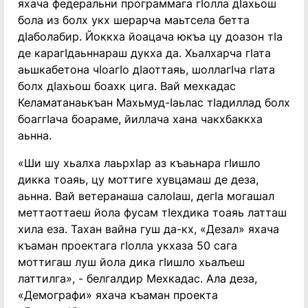
яхача федеральни программага гӏолла дӏахьош
бола из болх укх шерарча маьтсела бетта
дӏаболабир. Йоккха йоацача юкъа цу доазон тӏа
де карагӏдаьннараш дукха да. Хьалхарча гӏата
аьшкабетона чӏоагӏо дӏаоттаяь, шоллагӏча гӏата
болх дӏахьош боахк цига. Вай мехкадас
Келаматанаькъан Махьмуд-ӏаьлас тӏадиллад болх
боаггӏача боараме, йиллача хана чакхбаккха
аьнна.
«Ши шу хьалха лаьрхӏар аз къаьнара гӏишло
дикка тоаяь, цу моттиге хувцамаш де деза,
аьнна. Вай ветеранаша салоӏаш, дегӏа могашал
меттаоттаеш йола фусам тӏехдика тоаяь латташ
хила еза. Тахан вайна гуш да-кх, «Дезал» яхача
къаман проектага гӏолла укхаза 50 сага
моттигаш луш йола дика гӏишло хьалъеш
латтилга», - белгалдир Мехкадас. Ала деза,
«Демографи» яхача къаман проекта