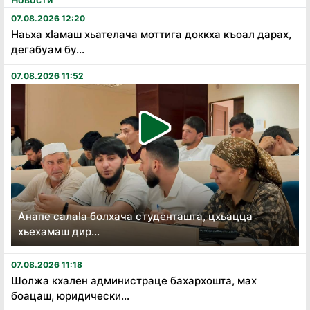
07.08.2026 12:20
Наьха хӏамаш хьателача моттига доккха къоал дарах,
дегабуам бу...
07.08.2026 11:52
Анапе салаӏа болхача студенташта, цхьацца
хьехамаш дир...
07.08.2026 11:18
Шолжа кхален администраце бахархошта, мах
боацаш, юридически...