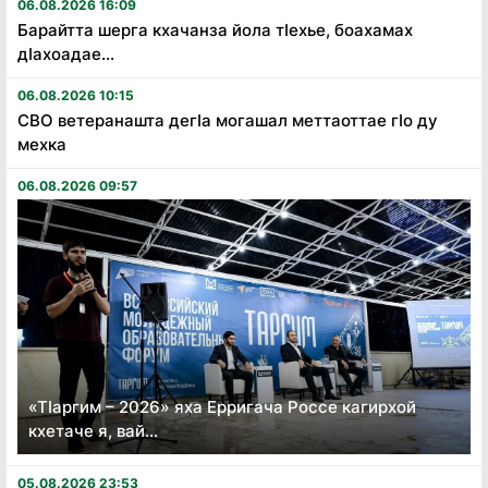
06.08.2026 16:09
Барайтта шерга кхачанза йола тӏехье, боахамах
дӏахоадае...
06.08.2026 10:15
СВО ветеранашта дегӏа могашал меттаоттае гӏо ду
мехка
06.08.2026 09:57
«Тӏаргим – 2026» яха Ерригача Россе кагирхой
кхетаче я, вай...
05.08.2026 23:53