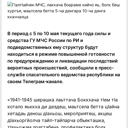
В период с 5 по 10 мая текущего года силы и
средства ГУ МЧС России по РИ и
подведомственных ему структур будут
находиться в режиме повышенной готовности
по предупреждению и ликвидации последствий
вероятных происшествий, сообщили в пресс-
службе спасательного ведомства республики на
своем Телеграм-канале.
«1941-1945 шерашка лаьттача Боккхача тIем тIа
котало яьккха ди дездеш, маьтсела бетта цIайна
хетадаь денош дIахьош, мероприятеш, акцеш
дIахьоргйолча тайп-тайпарча объекташка,
тIахьожам лоаттабеча, профилактика болх