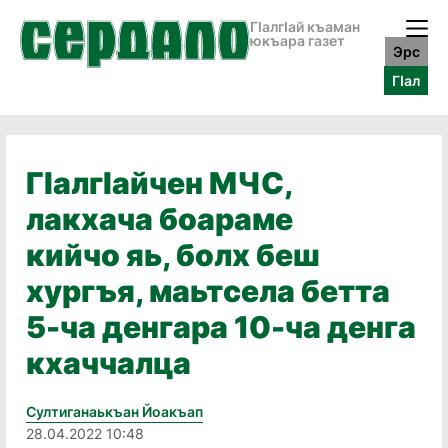
ГӀалгӀай къаман
юкъара газет
Эрс
ГӀал
ГIалгIайчен МЧС,
лакхача боараме
кийчо яь, болх беш
хургъя, маьтсела бетта
5-ча денгара 10-ча денга
кхаччалца
Султиганаькъан Йоакъап
28.04.2022 10:48