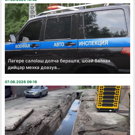
Лагере салоӏаш долча берашта, шоай балхах
дийцар мехка доазув...
07.08.2026 09:16