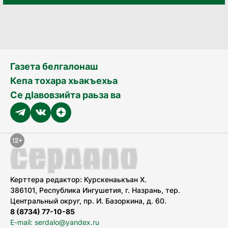
Газета белгалонаш
Кепа тохара хьакъехьа
Се дӀавовзийта раьза ва
Керттера редактор: Курскенаькъан Х.
386101, Республика Ингушетия, г. Назрань, тер.
Центральный округ, пр. И. Базоркина, д. 60.
8 (8734) 77-10-85
E-mail: serdalo@yandex.ru