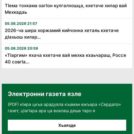
Тӏема тохкама оагӏон кулгалхошца, кхетаче хилар вай
Мехкадаь
05.08.2026 21:57
2026-ча шера хоржамий кийчонна хетаяь кхетаче
дӏахьош хилар...
05.08.2026 20:59
«Тӏаргим» яхача кхетаче вай мехка кхаьчараш, Россе
40 совгӏа...
Электронни газета язле
(PDF) кӀира цкъа арадувла къаман юкъара «Сердало»
газет, цӀагӀара ара ца воалаш деша таро я
Хьаязде