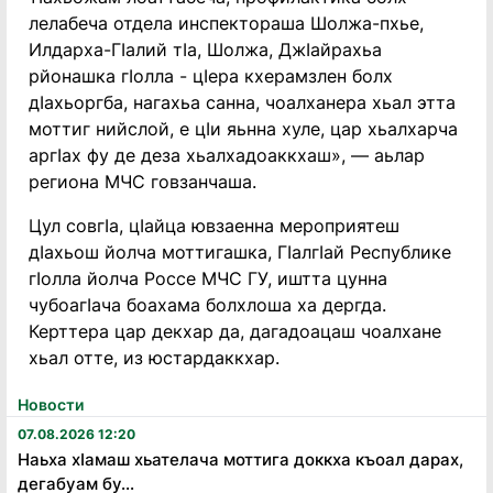
лелабеча отдела инспектораша Шолжа-пхье,
Илдарха-ГIалий тIа, Шолжа, ДжIайрахьа
рйонашка гIолла - цIера кхерамзлен болх
дIахьоргба, нагахьа санна, чоалханера хьал этта
моттиг нийслой, е цIи яьнна хуле, цар хьалхарча
аргIах фу де деза хьалхадоаккхаш», — аьлар
региона МЧС говзанчаша.
Цул совгIа, цIайца ювзаенна мероприятеш
дIахьош йолча моттигашка, ГIалгIай Республике
гIолла йолча Россе МЧС ГУ, иштта цунна
чубоагIача боахама болхлоша ха дергда.
Керттера цар декхар да, дагадоацаш чоалхане
хьал отте, из юстардаккхар.
Новости
07.08.2026 12:20
Наьха хӏамаш хьателача моттига доккха къоал дарах,
дегабуам бу...