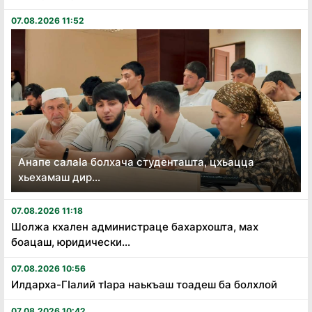
07.08.2026 11:52
Анапе салаӏа болхача студенташта, цхьацца
хьехамаш дир...
07.08.2026 11:18
Шолжа кхален администраце бахархошта, мах
боацаш, юридически...
07.08.2026 10:56
Илдарха-Гӏалий тӏара наькъаш тоадеш ба болхлой
07.08.2026 10:42