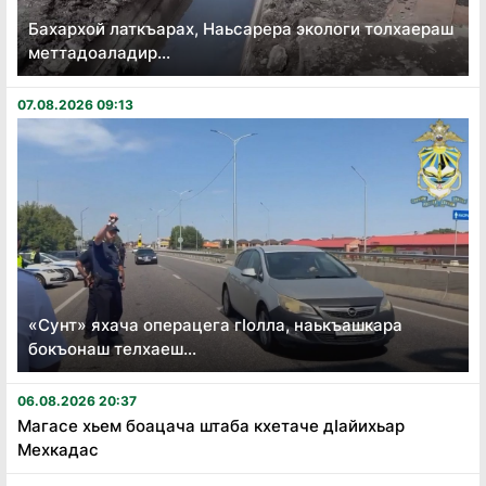
Бахархой латкъарах, Наьсарера экологи толхаераш
меттадоаладир...
07.08.2026 09:13
«Сунт» яхача операцега гӏолла, наькъашкара
бокъонаш телхаеш...
06.08.2026 20:37
Магасе хьем боацача штаба кхетаче дӏайихьар
Мехкадас