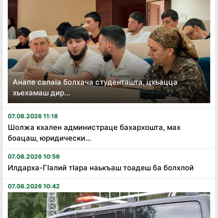
Анапе салаӏа болхача студенташта, цхьацца
хьехамаш дир...
07.08.2026 11:18
Шолжа кхален администраце бахархошта, мах
боацаш, юридически...
07.08.2026 10:56
Илдарха-Гӏалий тӏара наькъаш тоадеш ба болхлой
07.08.2026 10:42