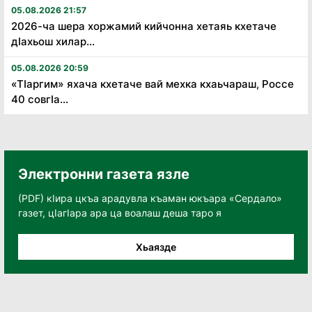
05.08.2026 21:57
2026-ча шера хоржамий кийчонна хетаяь кхетаче
дӏахьош хилар...
05.08.2026 20:59
«Тӏаргим» яхача кхетаче вай мехка кхаьчараш, Россе
40 совгӏа...
Электронни газета язле
(PDF) кӀира цкъа арадувла къаман юкъара «Сердало»
газет, цӀагӀара ара ца воалаш деша таро я
Хьаязде