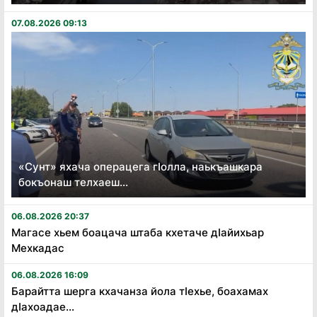
07.08.2026 09:13
«Сунт» яхача операцега гӏолла, наькъашкара
бокъонаш телхаеш...
06.08.2026 20:37
Магасе хьем боацача штаба кхетаче дӏайихьар
Мехкадас
06.08.2026 16:09
Барайтта шерга кхачанза йола тӏехье, боахамах
дӏахоадае...