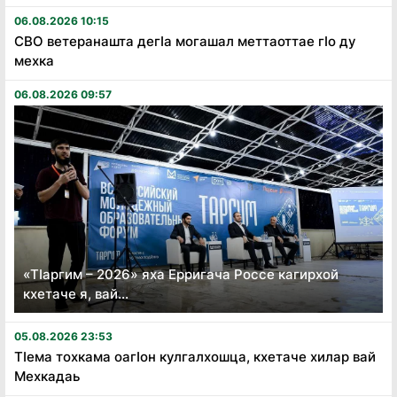
06.08.2026 10:15
СВО ветеранашта дегӏа могашал меттаоттае гӏо ду
мехка
06.08.2026 09:57
«Тӏаргим – 2026» яха Ерригача Россе кагирхой
кхетаче я, вай...
05.08.2026 23:53
Тӏема тохкама оагӏон кулгалхошца, кхетаче хилар вай
Мехкадаь