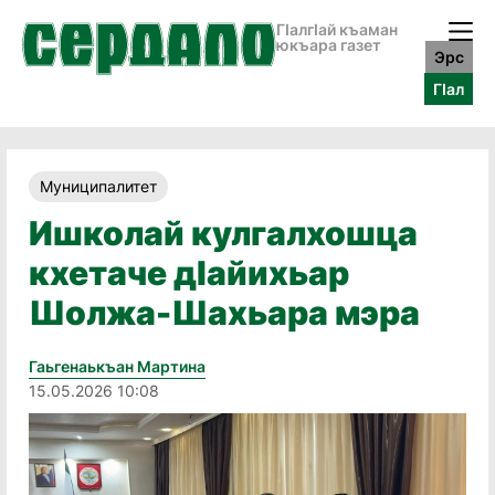
ГӀалгӀай къаман
юкъара газет
Эрс
ГӀал
Муниципалитет
Ишколай кулгалхошца
кхетаче дӏайихьар
Шолжа-Шахьара мэра
Гаьгенаькъан Мартина
15.05.2026 10:08