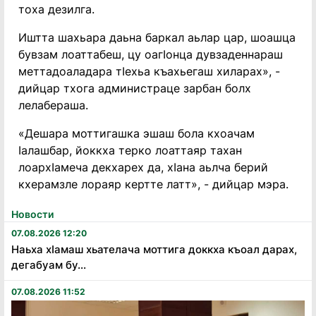
тоха дезилга.
Иштта шахьара даьна баркал аьлар цар, шоашца
бувзам лоаттабеш, цу оагӏонца дувзаденнараш
меттадоаладара тӏехьа къахьегаш хиларах», -
дийцар тхога администраце зарбан болх
лелабераша.
«Дешара моттигашка эшаш бола кхоачам
ӏалашбар, йоккха терко лоаттаяр тахан
лоархӏамеча декхарех да, хӏана аьлча берий
кхерамзле лораяр кертте латт», - дийцар мэра.
Новости
07.08.2026 12:20
Наьха хӏамаш хьателача моттига доккха къоал дарах,
дегабуам бу...
07.08.2026 11:52