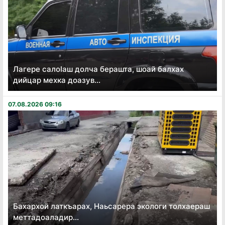
Лагере салоӏаш долча берашта, шоай балхах
дийцар мехка доазув...
07.08.2026 09:16
Бахархой латкъарах, Наьсарера экологи толхаераш
меттадоаладир...