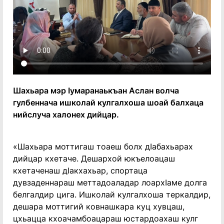
Шахьара мэр Ӏумаранаькъан Аслан волча
гулбеннача ишколай кулгалхоша шоай балхаца
нийслуча халонех дийцар.
«Шахьара моттигаш тоаеш болх дӏабахьарах
дийцар кхетаче. Дешархой юкъелоацаш
кхетаченаш дӏакхахьар, спортаца
дувзаденнараш меттадоаладар лоархӏаме долга
белгалдир цига. Ишколай кулгалхоша теркалдир,
дешара моттигий ковнашкара куц хувцаш,
цхьацца кхоачамбоацараш юстардоахаш кулг