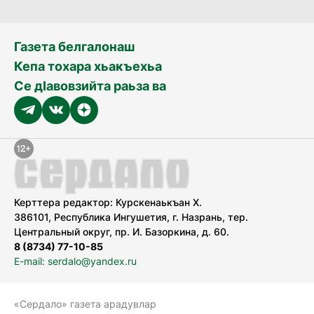
Газета белгалонаш
Кепа тохара хьакъехьа
Се дӀавовзийта раьза ва
Керттера редактор: Курскенаькъан Х.
386101, Республика Ингушетия, г. Назрань, тер.
Центральный округ, пр. И. Базоркина, д. 60.
8 (8734) 77-10-85
E-mail: serdalo@yandex.ru
«Сердало» газета арадувлар