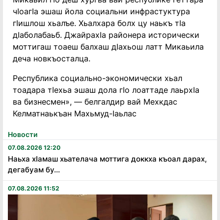
чIоагIа эшаш йола социальни инфрастуктура
гIишлош хьалъе. Хьалхара болх цу наькъ тIа
дIаболабаьб. ДжайрахIа районера исторически
моттигаш тоаеш балхаш дIахьош латт Микаьила
деча новкъосталца.
Республика социально-экономически хьал
тоадара тIехьа эшаш дола гIо лоаттаде лаьрхIа
ва бизнесмен», — белгалдир вай Мехкдас
Келматнаькъан Махьмуд-Iаьлас
Новости
07.08.2026 12:20
Наьха хӏамаш хьателача моттига доккха къоал дарах,
дегабуам бу...
07.08.2026 11:52