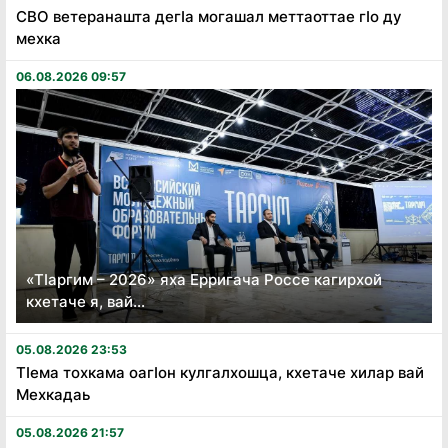
СВО ветеранашта дегӏа могашал меттаоттае гӏо ду
мехка
06.08.2026 09:57
«Тӏаргим – 2026» яха Ерригача Россе кагирхой
кхетаче я, вай...
05.08.2026 23:53
Тӏема тохкама оагӏон кулгалхошца, кхетаче хилар вай
Мехкадаь
05.08.2026 21:57