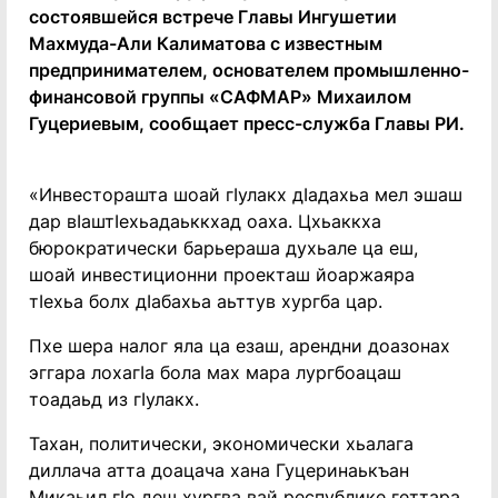
состоявшейся встрече Главы Ингушетии
Махмуда-Али Калиматова с известным
предпринимателем, основателем промышленно-
финансовой группы «САФМАР» Михаилом
Гуцериевым, сообщает пресс-служба Главы РИ.
«Инвесторашта шоай гIулакх дIадахьа мел эшаш
дар вIаштIехьадаьккхад оаха. Цхьаккха
бюрократически барьераша духьале ца еш,
шоай инвестиционни проекташ йоаржаяра
тIехьа болх дIабахьа аьттув хургба цар.
Пхе шера налог яла ца езаш, арендни доазонах
эггара лохагIа бола мах мара лургбоацаш
тоадаьд из гIулакх.
Тахан, политически, экономически хьалага
диллача атта доацача хана Гуцеринаькъан
Микаьил гIо деш хургва вай республике геттара