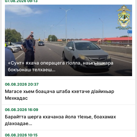
07.08.2026 09:13
«Сунт» яхача операцега гӏолла, наькъашкара
бокъонаш телхаеш...
06.08.2026 20:37
Магасе хьем боацача штаба кхетаче дӏайихьар
Мехкадас
06.08.2026 16:09
Барайтта шерга кхачанза йола тӏехье, боахамах
дӏахоадае...
06.08.2026 10:15