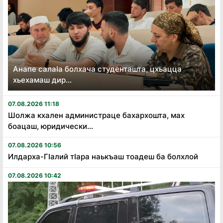
Анапе салаӏа болхача студенташта, цхьацца
хьехамаш дир...
07.08.2026 11:18
Шолжа кхален администраце бахархошта, мах
боацаш, юридически...
07.08.2026 10:56
Илдарха-Гӏалий тӏара наькъаш тоадеш ба болхлой
07.08.2026 10:42