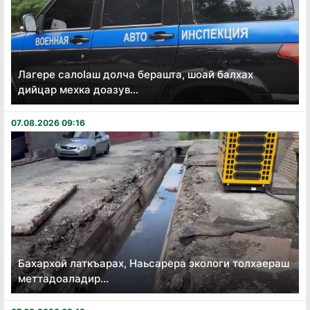
Лагере салоӏаш долча берашта, шоай балхах
дийцар мехка доазув...
07.08.2026 09:16
Бахархой латкъарах, Наьсарера экологи толхаераш
меттадоаладир...