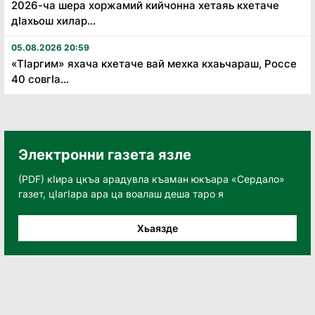
2026-ча шера хоржамий кийчонна хетаяь кхетаче
дӏахьош хилар...
05.08.2026 20:59
«Тӏаргим» яхача кхетаче вай мехка кхаьчараш, Россе
40 совгӏа...
Электронни газета язле
(PDF) кӀира цкъа арадувла къаман юкъара «Сердало»
газет, цӀагӀара ара ца воалаш деша таро я
Хьаязде