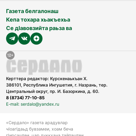
Газета белгалонаш
Кепа тохара хьакъехьа
Се дӀавовзийта раьза ва
Керттера редактор: Курскенаькъан Х.
386101, Республика Ингушетия, г. Назрань, тер.
Центральный округ, пр. И. Базоркина, д. 60.
8 (8734) 77-10-85
E-mail: serdalo@yandex.ru
«Сердало» газета арадувлар
чIоагIдаьд бувзамеи, хоам беча
гIирсаштеи, цар дуккхача тайпаштеи