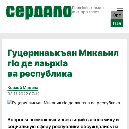
ГӀалгӀай къаман
юкъара газет
Эрс
ГӀал
Гуцеринаькъан Микаьил
гIо де лаьрхIа
ва республика
Коазой Мадина
03.11.2022 07:12
Вопросы возможных инвестиций в экономику и
социальную сферу республики обсуждались на