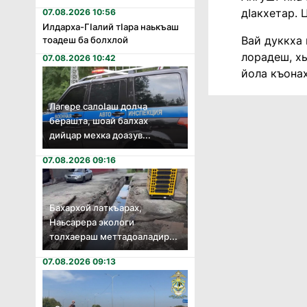
дIакхетар. 
07.08.2026 10:56
Илдарха-Гӏалий тӏара наькъаш
Вай дуккха 
тоадеш ба болхлой
лорадеш, хь
07.08.2026 10:42
йола къона
Лагере салоӏаш долча
берашта, шоай балхах
дийцар мехка доазув...
07.08.2026 09:16
Бахархой латкъарах,
Наьсарера экологи
толхаераш меттадоаладир...
07.08.2026 09:13