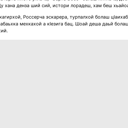
Цу хана денза ший сий, истори лорадеш, хам беш хьайоаг
кагирхой, Россерча эскарера, турпалхой болаш цIаихаб
абаьхка мехкахой а кIезига бац. Шоай деша даьй болаш 
хий.