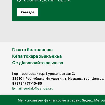
Хьаязде
Газета белгалонаш
Кепа тохара хьакъехьа
Се дӀавовзийта раьза ва
Керттера редактор: Курскенаькъан Х.
386101, Республика Ингушетия, г. Назрань, тер. Централь
8 (8734) 77-10-85
E-mail: serdalo@yandex.ru
Мы используем файлы cookie и сервис Яндекс.Метри
«Сердало» газета арадувлар чIоагIдаьд бувзамеи, хоам