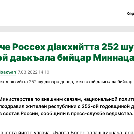
Ке
йче Россех дIакхийтта 252 шу
ой даькъала бийцар Миннац
Йоакъап
17.03.2022 14:10
Министерства по внешним связям, национальной полит
поздравил жителей республики с 252-ой годовщиной 
в состав России, сообщили в пресс-службе ведомства.
а юрта йисте уллача, «Барта Босе» оалаш хиннача, доаза