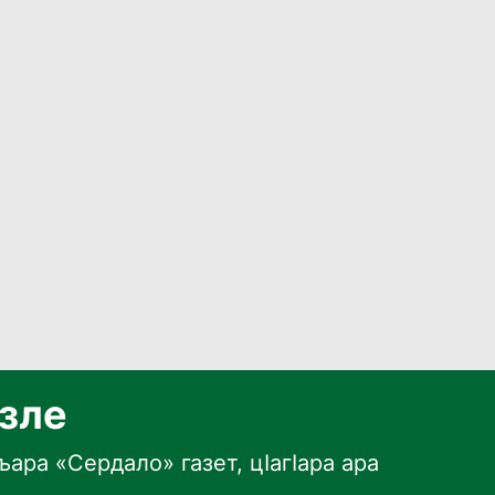
язле
ара «Сердало» газет, цӀагӀара ара