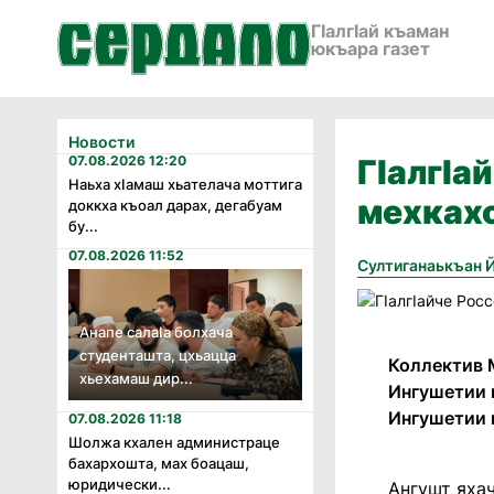
ГӀалгӀай къаман
юкъара газет
Новости
07.08.2026 12:20
ГIалгIа
Наьха хӏамаш хьателача моттига
мехках
доккха къоал дарах, дегабуам
бу...
07.08.2026 11:52
Султиганаькъан 
Анапе салаӏа болхача
студенташта, цхьацца
Коллектив 
хьехамаш дир...
Ингушетии 
Ингушетии 
07.08.2026 11:18
Шолжа кхален администраце
бахархошта, мах боацаш,
юридически...
Ангушт яхач