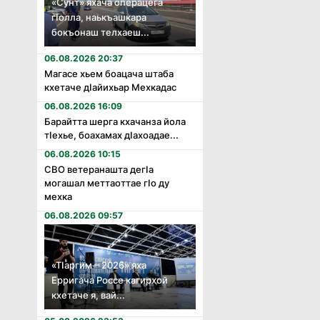
«Сунт» яхача операцега
гӏолла, наькъашкара
бокъонаш телхаеш...
06.08.2026 20:37
Магасе хьем боацача штаба
кхетаче дӏайихьар Мехкадас
06.08.2026 16:09
Барайтта шерга кхачанза йола
тӏехье, боахамах дӏахоадае...
06.08.2026 10:15
СВО ветеранашта дегӏа
могашал меттаоттае гӏо ду
мехка
06.08.2026 09:57
«Тӏаргим – 2026» яха
Ерригача Россе кагирхой
кхетаче я, вай...