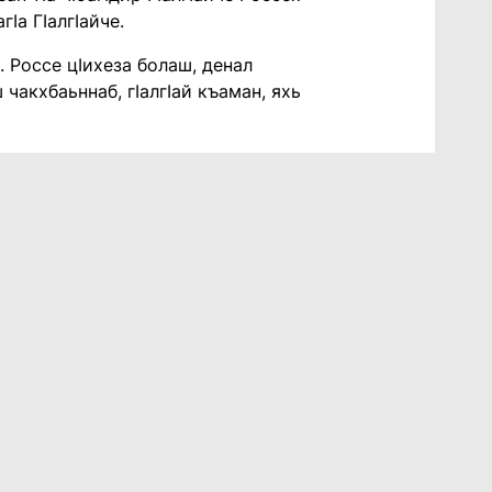
Iа ГIалгIайче.
. Россе цIихеза болаш, денал
чакхбаьннаб, гIалгIай къаман, яхь