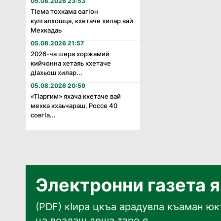
05.08.2026 23:53
Тӏема тохкама оагӏон
кулгалхошца, кхетаче хилар вай
Мехкадаь
05.08.2026 21:57
2026-ча шера хоржамий
кийчонна хетаяь кхетаче
дӏахьош хилар...
05.08.2026 20:59
«Тӏаргим» яхача кхетаче вай
мехка кхаьчараш, Россе 40
совгӏа...
Электронни газета 
(PDF) кӀира цкъа арадувла къаман юкъ
ца воалаш деша таро я