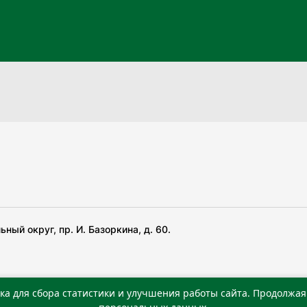
ный округ, пр. И. Базоркина, д. 60.
ка для сбора статистики и улучшения работы сайта. Продолжая 
 беча гIирсаштеи, цар дуккхача тайпаштеи тIахьожам