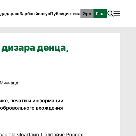
рдадараш
Зарбан йоазув
Публицистика
Эрс
ГӀал
 дизара денца,
а
ике, печати и информации
добровольного вхождения
н тIа чIоагIдир ГIалгIайче Россех