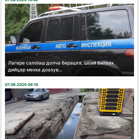
Лагере салоӏаш долча берашта, шоай балхах
дийцар мехка доазув...
07.08.2026 09:16