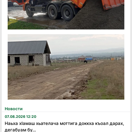
Новости
07.08.2026 12:20
Наьха хӏамаш хьателача моттига доккха къоал дарах,
дегабуам бу...