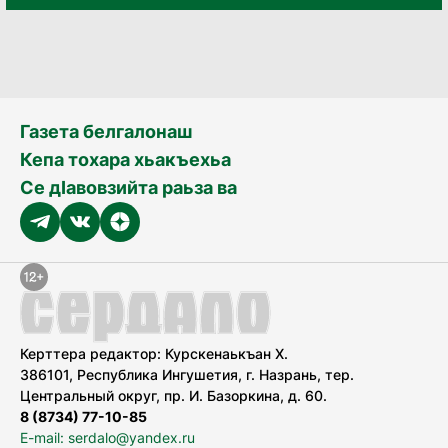
Газета белгалонаш
Кепа тохара хьакъехьа
Се дӀавовзийта раьза ва
Керттера редактор: Курскенаькъан Х.
386101, Республика Ингушетия, г. Назрань, тер.
Центральный округ, пр. И. Базоркина, д. 60.
8 (8734) 77-10-85
E-mail: serdalo@yandex.ru