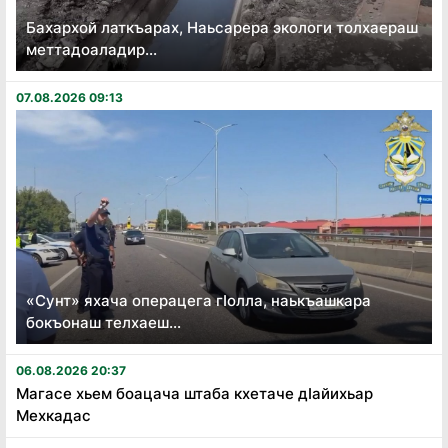
Бахархой латкъарах, Наьсарера экологи толхаераш
меттадоаладир...
07.08.2026 09:13
«Сунт» яхача операцега гӏолла, наькъашкара
бокъонаш телхаеш...
06.08.2026 20:37
Магасе хьем боацача штаба кхетаче дӏайихьар
Мехкадас