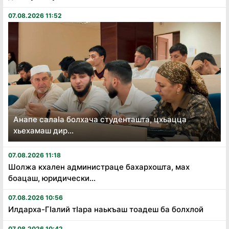
07.08.2026 11:52
Анапе салаӏа болхача студенташта, цхьацца
хьехамаш дир...
07.08.2026 11:18
Шолжа кхален администраце бахархошта, мах
боацаш, юридически...
07.08.2026 10:56
Илдарха-Гӏалий тӏара наькъаш тоадеш ба болхлой
07.08.2026 10:42