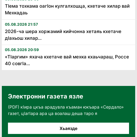
Тӏема тохкама оагӏон кулгалхошца, кхетаче хилар вай
Мехкадаь
05.08.2026 21:57
2026-ча шера хоржамий кийчонна хетаяь кхетаче
дӏахьош хилар...
05.08.2026 20:59
«Тӏаргим» яхача кхетаче вай мехка кхаьчараш, Россе
40 совгӏа...
Электронни газета язле
(PDF) кӀира цкъа арадувла къаман юкъара «Сердало»
газет, цӀагӀара ара ца воалаш деша таро я
Хьаязде