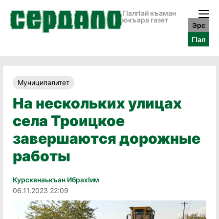
ГӀалгӀай къаман
юкъара газет
Эрс
ГӀал
Муниципалитет
На нескольких улицах
села Троицкое
завершаются дорожные
работы
Курскенаькъан Ибрахӏим
06.11.2023 22:09