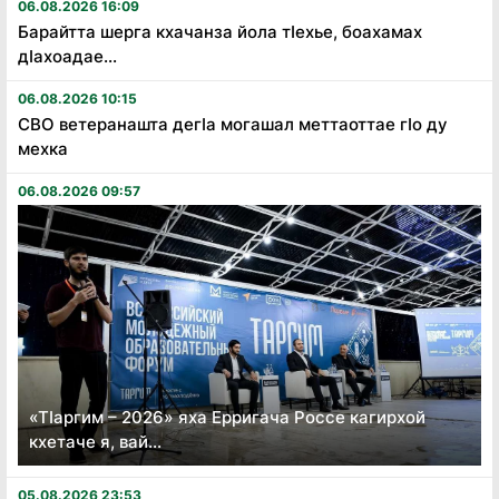
06.08.2026 16:09
Барайтта шерга кхачанза йола тӏехье, боахамах
дӏахоадае...
06.08.2026 10:15
СВО ветеранашта дегӏа могашал меттаоттае гӏо ду
мехка
06.08.2026 09:57
«Тӏаргим – 2026» яха Ерригача Россе кагирхой
кхетаче я, вай...
05.08.2026 23:53