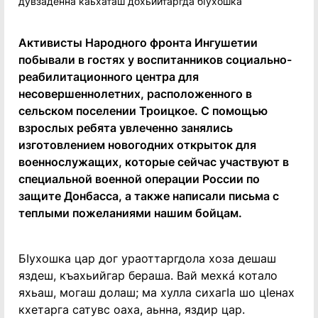
Активисты Народного фронта Ингушетии
побывали в гостях у воспитанников социально-
реабилитационного центра для
несовершеннолетних, расположенного в
сельском поселении Троицкое. С помощью
взрослых ребята увлеченно занялись
изготовлением новогодних открыток для
военнослужащих, которые сейчас участвуют в
специальной военной операции России по
защите Донбасса, а также написали письма с
теплыми пожеланиями нашим бойцам.
БIухошка цар дог ураоттаргдола хоза дешаш
яздеш, къахьийгар бераша. Вай мехкá котало
яхьаш, могаш долаш; ма хулла сихагIа шо цIенах
кхетарга сатувс оаха, аьнна, яздир цар.