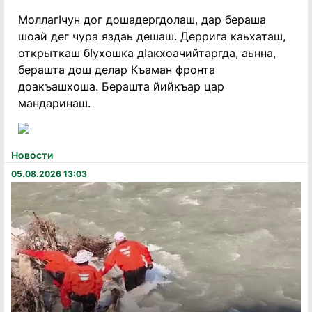
МоллагIчун дог дошадергдолаш, дар бераша
шоай дег чура яздаь дешаш. Деррига каьхаташ,
открыткаш бIухошка дIакхоачийтаргда, аьнна,
берашта дош делар Къаман фронта
доакъашхоша. Берашта йийкъар цар
мандаринаш.
Новости
05.08.2026 13:03