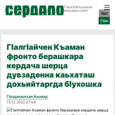
ГӀалгӀай къаман
юкъара газет
Эрс
ГӀал
ГIалгIайчен Къаман
фронто берашкара
кердача шерца
дувзаденна каьхаташ
дохьийтаргда бIухошка
Гӏазданаькъан Ахьмад
15.12.2022 07:06