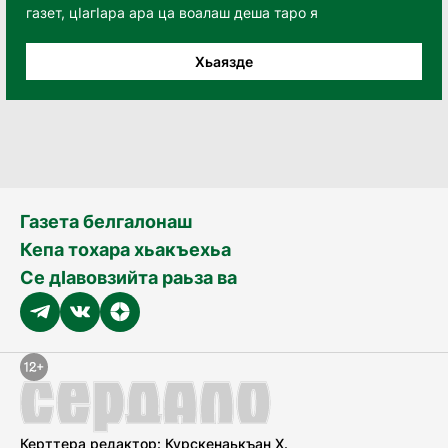
газет, цӀагӀара ара ца воалаш деша таро я
Хьаязде
Газета белгалонаш
Кепа тохара хьакъехьа
Се дӀавовзийта раьза ва
Керттера редактор: Курскенаькъан Х.