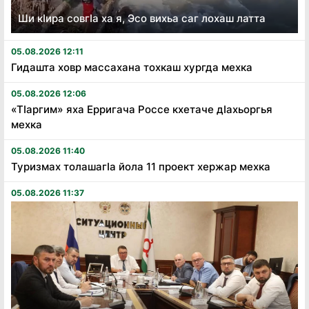
Ши кӏира совгӏа ха я, Эсо вихьа саг лохаш латта
05.08.2026 12:11
Гидашта ховр массахана тохкаш хургда мехка
05.08.2026 12:06
«Тӏаргим» яха Ерригача Россе кхетаче дӏахьоргья
мехка
05.08.2026 11:40
Туризмах толашагӏа йола 11 проект хержар мехка
05.08.2026 11:37