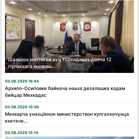
Шахьара моттигий куц толхадарах долча 12
гӏулакхага хьожаш...
03.08.2026 16:44
Архипо-Осиповке байнача наьха дезалашка кодам
бийцар Мехкадас
03.08.2026 15:39
Мехкарча унахцӏенон министерствон кулгалхочунца
кхетаче...
03.08.2026 15:14