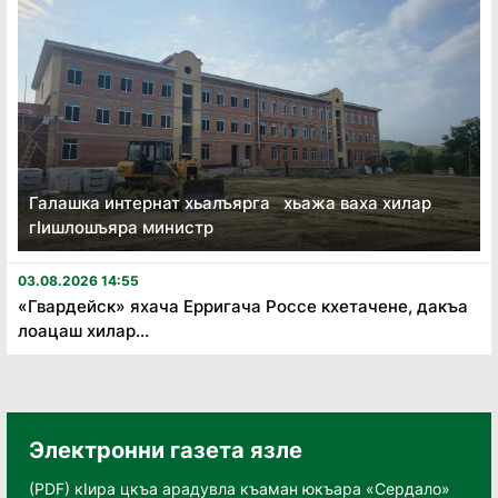
Галашка интернат хьалъярга хьажа ваха хилар
гӏишлошъяра министр
03.08.2026 14:55
«Гвардейск» яхача Ерригача Россе кхетачене, дакъа
лоацаш хилар...
Электронни газета язле
(PDF) кӀира цкъа арадувла къаман юкъара «Сердало»