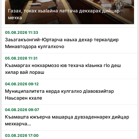
Газах, токах хьаӏайна латтача декхарах дийцар
мехка
05.08.2026 11:33
Заьзгакъонгий-Юртарча наьха дехар теркалдир
Минавтодора кулгалхочо
05.08.2026 11:31
Къамаргах нокхармозо юв техача кӏаьнка гӏо деш
хилар вай лораш
04.08.2026 09:12
Муниципалитета керда кулгалхо дӏавовзийтар
Наьсарен кхале
04.08.2026 09:07
Къамашта юкъерча машарца дувзаденнарех дийцар
мехкарча...
03.08.2026 17:00